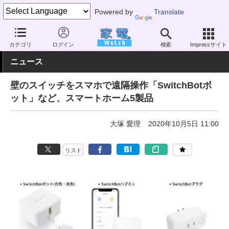
Powered by
Translate
家電 Watch
エネルギー
IoT
スマートハウス
カテゴリ
ログイン
検索
Impressサイト
ニュース
壁のスイッチをスマホで遠隔操作「SwitchBotボ
ット」など、スマートホーム5製品
大塚 愛理
2020年10月5日 11:00
リスト