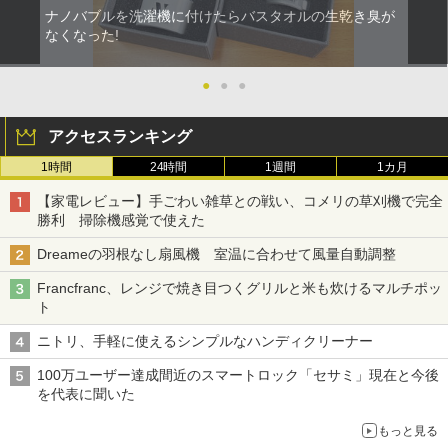
ナノバブルを洗濯機に付けたらバスタオルの生乾き臭が
なくなった!
●
●
●
アクセスランキング
1時間
24時間
1週間
1カ月
【家電レビュー】手ごわい雑草との戦い、コメリの草刈機で完全
勝利 掃除機感覚で使えた
Dreameの羽根なし扇風機 室温に合わせて風量自動調整
Francfranc、レンジで焼き目つくグリルと米も炊けるマルチポッ
ト
ニトリ、手軽に使えるシンプルなハンディクリーナー
100万ユーザー達成間近のスマートロック「セサミ」現在と今後
を代表に聞いた
もっと見る