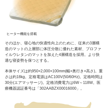
ヒーター機能を搭載
そのほか、寝心地の快適性向上のために、従来の3層構
造のマットの上層部に体圧分散に優れた素材、プロファ
イルウレタンのマットを加えた4層構造を採用。より快
適な寝姿勢を保つとする。
本体サイズは約950×2,000×100mm(幅×奥行き×高さ)。重
さは約18kg。定格電源はAC100V(50/60Hz)。定格時間は
30分(エアマッサージ)。定格消費電力は6W～118W。医
療機器認証番号は「302AABZX00016000」。