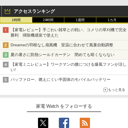
アクセスランキング
1時間
24時間
1週間
1カ月
【家電レビュー】手ごわい雑草との戦い、コメリの草刈機で完全
勝利 掃除機感覚で使えた
Dreameの羽根なし扇風機 室温に合わせて風量自動調整
夏の暑さに防熱シールドカーテン 閉めても暗くならない
【家電ミニレビュー】ワークマンの腰につける爆風ファンが涼し
い!
バッファロー、燃えにくい半固体のモバイルバッテリー
もっと見る
家電 Watch をフォローする