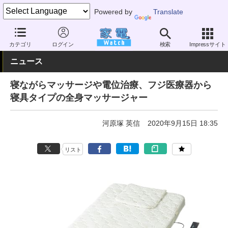
Powered by
Translate
家電 Watch
ヘルスケア
健康家電
マッサージ機器
カテゴリ
ログイン
検索
Impressサイト
ニュース
寝ながらマッサージや電位治療、フジ医療器から
寝具タイプの全身マッサージャー
河原塚 英信
2020年9月15日 18:35
リスト