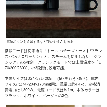
電源ボタンを追加するなど使いやすさを向上
搭載モードは従来通り「トースト/チーズトースト/フラン
スパン/クロワッサン」と、スチームを使用しない「クラ
シック」の5種類。クラシックモードでは上限温度を「1
70/200/230℃」の3段階に設定可能。
本体サイズは357×321×209mm(幅×奥行き×高さ)。庫内
サイズは274×204×178mm(同)。重量は約4.4kg。定格消
費電力は1,300W。電源コード長は約1m。本体カラーは
ブラック、ホワイト、ベージュの3色。