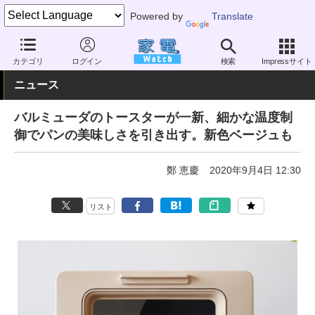
Powered by
Translate
家電 Watch
生活家電
キッチン家電
オーブントースター
カテゴリ
ログイン
検索
Impressサイト
ニュース
バルミューダのトースターが一新、細かな温度制
御でパンの美味しさを引き出す。新色ベージュも
鄭 恵慶
2020年9月4日 12:30
リスト