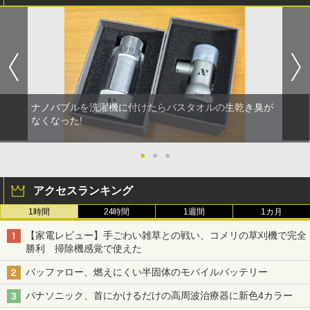
ナノバブルを洗濯機に付けたらバスタオルの生乾き臭が
なくなった!
●
●
●
アクセスランキング
1時間
24時間
1週間
1カ月
【家電レビュー】手ごわい雑草との戦い、コメリの草刈機で完全
勝利 掃除機感覚で使えた
バッファロー、燃えにくい半固体のモバイルバッテリー
パナソニック、首にかけるだけの高周波治療器に新色4カラー