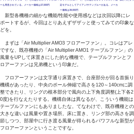
ーも用意されている。メーカー価格は37,000円
定モデルとしてアイアン/サテンブルーがある。メーカ
ー価格は39,000円
新型各機種の細かな機能/性能や使用感などは次回以降にレ
ポートするが、今回はとりあえずザザッと使ってみての印象な
どを。
まずは「Air Multiplier AMO3 フロアーファン」。コレはアレ
ですな、既存機種の「Air Multiplier AMO1 テーブルファン」の
風量をUPして床置きにした的な機種で、テーブルファンとフ
ロアーファンは兄弟機という印象だ。
フロアーファンは文字通り床置きで、台座部分が回る首振り
機構があったり、中央のポール伸縮で高さを120～140cmに調
整できたり、リングの根本部分で風向の上下角度調整(上下各2
0度)を行なえたりする。機構自体は異なるが、こういう機能は
テーブルファンにもありましたな。てなわけで、既存機種との
大きな違いは風量や置き場所。床に置き、リング部の高さを調
節しつつ、部屋中に行き渡る風量が得られるパワフルな新型が
フロアーファンということですな。