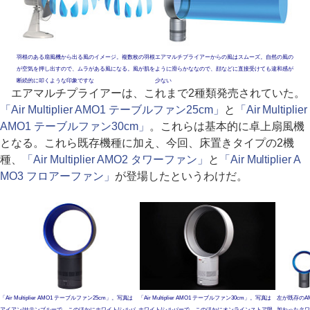
羽根のある扇風機から出る風のイメージ。複数枚の羽根
エアマルチプライアーからの風はスムーズ。自然の風の
が空気を押し出すので、ムラがある風になる。風が肌を
ように滑らかななので、顔などに直接受けても違和感が
断続的に叩くような印象ですな
少ない
エアマルチプライアーは、これまで2種類発売されていた。
「Air Multiplier AMO1 テーブルファン25cm」
と
「Air Multiplier
AMO1 テーブルファン30cm」
。これらは基本的に卓上扇風機
となる。これら既存機種に加え、今回、床置きタイプの2機
種、
「Air Multiplier AMO2 タワーファン」
と
「Air Multiplier A
MO3 フロアーファン」
が登場したというわけだ。
「Air Multiplier AMO1 テーブルファン25cm」。写真は
「Air Multiplier AMO1 テーブルファン30cm」。写真は
左が既存のA
アイアン/サテンブルーで、このほかにホワイト/シルバ
ホワイト/シルバーで、このほかにオンラインストア限
加わったタワ