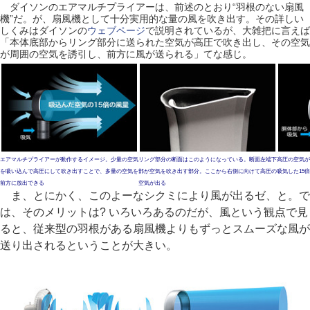
ダイソンのエアマルチプライアーは、前述のとおり“羽根のない扇風
機”だ。が、扇風機として十分実用的な量の風を吹き出す。その詳しい
しくみはダイソンの
ウェブページ
で説明されているが、大雑把に言えば
「本体底部からリング部分に送られた空気が高圧で吹き出し、その空気
が周囲の空気を誘引し、前方に風が送られる」てな感じ。
エアマルチプライアーが動作するイメージ。少量の空気
リング部分の断面はこのようになっている。断面左端下
高圧の空気が
を吸い込んで高圧にして吹き出すことで、多量の空気を
部が空気を吹き出す部分。ここから右側に向けて高圧の
吸気した15
前方に放出できる
空気が出る
ま、とにかく、このよーなシクミにより風が出るゼ、と。で
は、そのメリットは? いろいろあるのだが、風という観点で見
ると、従来型の羽根がある扇風機よりもずっとスムーズな風が
送り出されるということが大きい。