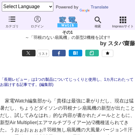
Powered by
Translate
長期レビュー
カテゴリ
ログイン
検索
Impressサイト
ダイソン「エアーマルチプライアー タワーファン&フロアーファン」
その1
～「羽根のない扇風機」の新型2機種を試す!!
by スタパ齋藤
リスト
「長期レビュー」は1つの製品についてじっくりと使用し、1カ月にわたって
お届けする記事です。(編集部)
家電Watch編集部から「貴様は最強に暑がりだし、現在は猛
暑だし、ちょうどダイソンの羽根ナシ扇風機の新型が出たこと
だし、試してみなはれ」的な内容が書かれたメールとともに、
新型Air Multiplier(エアマルチプライアー)が2機種送られてき
た。うおぉおぉぉぉ!! 羽根無し扇風機の大風量バージョン!! 汗