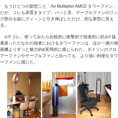
もうひとつの新型こと「Air Multiplier AMO2 タワーファン」
だが、コレも床置きタイプ。パッと見、テーブルファンのリン
グ部分を縦にグィ～ンと引き伸ばしただけ、的な新型に見え
る。
が!! コレ、使ってみたら比較的に衝撃的で拙者的に好み!! 猛
暑真っただなかの拙者におけるタワーファンは、ほか一連の扇
風機よりずっと魅力的&実用的に感じられた。ダイソンのフロ
アーファンやテーブルファンと比べても、より強い利便をタワ
ーファンに感じた。