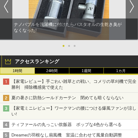
ナノバブルを洗濯機に付けたらバスタオルの生乾き臭が
なくなった!
●
●
●
アクセスランキング
1時間
24時間
1週間
1カ月
【家電レビュー】手ごわい雑草との戦い、コメリの草刈機で完全
勝利 掃除機感覚で使えた
夏の暑さに防熱シールドカーテン 閉めても暗くならない
【家電ミニレビュー】ワークマンの腰につける爆風ファンが涼し
い!
ティファールの丸っこい炊飯器 ポップな4色から選べる
Dreameの羽根なし扇風機 室温に合わせて風量自動調整