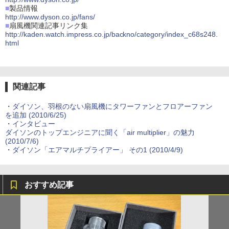
■
製品情報
http://www.dyson.co.jp/fans/
■
扇風機関連記事リンク集
http://kaden.watch.impress.co.jp/backno/category/index_c68s248.
html
関連記事
・
ダイソン、羽根のない扇風機にタワーファンとフロアーファン
を追加 (2010/6/25)
・
インタビュー
ダイソンのトップエンジニアに聞く「air multiplier」の魅力
(2010/7/6)
・
ダイソン「エアマルチプライアー」 その1 (2010/4/9)
おすすめ記事