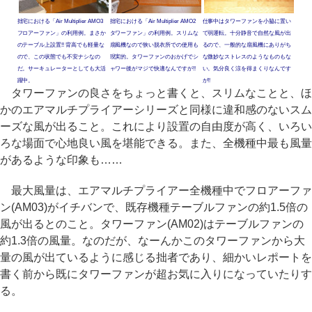
拙宅における「Air Multiplier AMO3
拙宅における「Air Multiplier AMO2
仕事中はタワーファンを小脇に置い
フロアーファン」の利用例。まさか
タワーファン」の利用例。スリムな
て弱運転。十分静音で自然な風が出
のテーブル上設置!! 背高でも軽量な
扇風機なので狭い脱衣所での使用も
るので、一般的な扇風機にありがち
ので、この状態でも不安ナシなの
現実的。タワーファンのおかげでシ
な微妙なストレスのようなものもな
だ。サーキュレーターとしても大活
ャワー後がマジで快適なんですが!!
い。気分良く涼を得まくりなんです
躍中。
が!!
タワーファンの良さをちょっと書くと、スリムなことと、ほ
かのエアマルチプライアーシリーズと同様に違和感のないスム
ーズな風が出ること。これにより設置の自由度が高く、いろい
ろな場面で心地良い風を堪能できる。また、全機種中最も風量
があるような印象も……
最大風量は、エアマルチプライアー全機種中でフロアーファ
ン(AM03)がイチバンで、既存機種テーブルファンの約1.5倍の
風が出るとのこと。タワーファン(AM02)はテーブルファンの
約1.3倍の風量。なのだが、なーんかこのタワーファンから大
量の風が出ているように感じる拙者であり、細かいレポートを
書く前から既にタワーファンが超お気に入りになっていたりす
る。