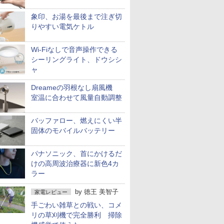
象印、お湯を最後まで注ぎ切
りやすい電気ケトル
Wi-Fiなしで音声操作できる
シーリングライト、ドウシシ
ャ
Dreameの羽根なし扇風機
室温に合わせて風量自動調整
バッファロー、燃えにくい半
固体のモバイルバッテリー
パナソニック、首にかけるだ
けの高周波治療器に新色4カ
ラー
by
徳王 美智子
家電レビュー
手ごわい雑草との戦い、コメ
リの草刈機で完全勝利 掃除