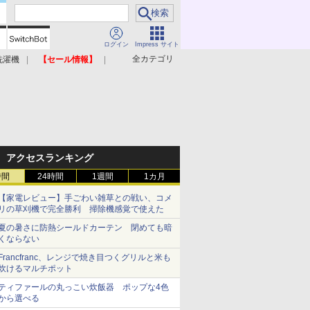
ログイン
Impress サイト
全カテゴリ
洗濯機
【セール情報】
照明器具
美容家電
アクセスランキング
時間
24時間
1週間
1カ月
【家電レビュー】手ごわい雑草との戦い、コメ
リの草刈機で完全勝利 掃除機感覚で使えた
夏の暑さに防熱シールドカーテン 閉めても暗
くならない
Francfranc、レンジで焼き目つくグリルと米も
炊けるマルチポット
ティファールの丸っこい炊飯器 ポップな4色
から選べる