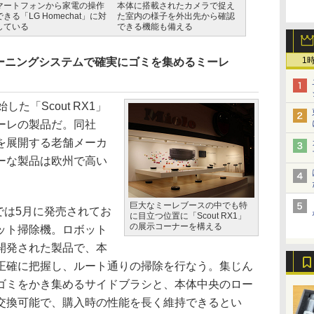
マートフォンから家電の操作
本体に搭載されたカメラで捉え
きる「LG Homechat」に対
た室内の様子を外出先から確認
している
できる機能も備える
1
ーニングシステムで確実にゴミを集めるミーレ
た「Scout RX1」
ーレの製品だ。同社
を展開する老舗メーカ
ーな製品は欧州で高い
巨大なミーレブースの中でも特
パでは5月に発売されてお
に目立つ位置に「Scout RX1」
の展示コーナーを構える
ット掃除機。ロボット
開発された製品で、本
正確に把握し、ルート通りの掃除を行なう。集じん
ゴミをかき集めるサイドブラシと、本体中央のロー
交換可能で、購入時の性能を長く維持できるとい