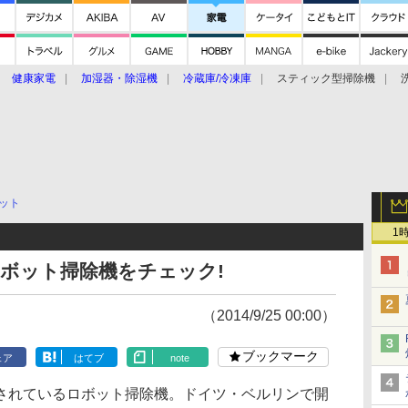
健康家電
加湿器・除湿機
冷蔵庫/冷凍庫
スティック型掃除機
扇風機
オーブン・電子レンジ
スマートハウス
掃除機
家事家電
ke大賞2019】
CES 2020
ット
1
新ロボット掃除機をチェック!
（2014/9/25 00:00）
ブックマーク
ェア
はてブ
note
れているロボット掃除機。ドイツ・ベルリンで開