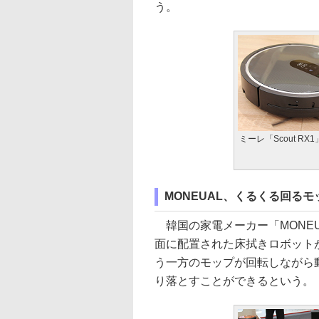
う。
ミーレ「Scout RX1
MONEUAL、くるくる回る
韓国の家電メーカー「MONEU
面に配置された床拭きロボット
う一方のモップが回転しながら
り落とすことができるという。