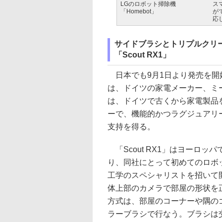
LGのロボット掃除機
ス
「Homebot」
がで
応
サイドブラシとトリプルクリ
「Scout RX1」
日本でも9月1日より発売を開始し
は、ドイツの家電メーカー、ミ
は、ドイツで古くから家電製品
ーで、機能的かつラグジュアリ
支持を得る。
「Scout RX1」はヨーロッ
り、同社にとって初めてのロボ
工学のスペシャリストを招いて
体上部のカメラで部屋の形状を
方式は、部屋のコーナーや隅の
ラーブラシで行なう。ブラシは