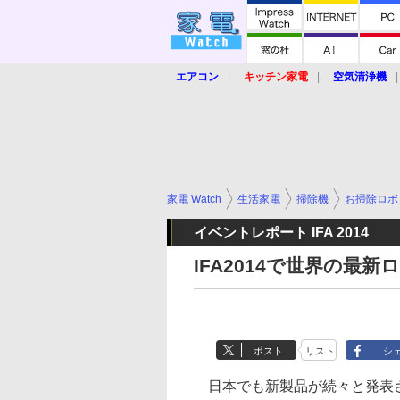
エアコン
キッチン家電
空気清浄機
炊飯器
ロボット掃除機
暖房器具
業界動向
【家電大賞2019】
【e-bi
家電 Watch
生活家電
掃除機
お掃除ロボ
イベントレポート IFA 2014
IFA2014で世界の最
ポスト
リスト
シ
日本でも新製品が続々と発表さ