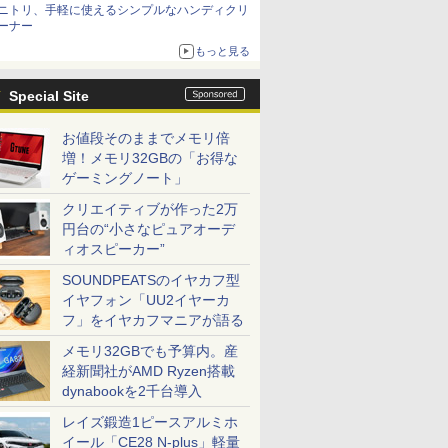
ニトリ、手軽に使えるシンプルなハンディクリ
ーナー
もっと見る
Special Site
お値段そのままでメモリ倍
増！メモリ32GBの「お得な
ゲーミングノート」
クリエイティブが作った2万
円台の“小さなピュアオーデ
ィオスピーカー”
SOUNDPEATSのイヤカフ型
イヤフォン「UU2イヤーカ
フ」をイヤカフマニアが語る
メモリ32GBでも予算内。産
経新聞社がAMD Ryzen搭載
dynabookを2千台導入
レイズ鍛造1ピースアルミホ
イール「CE28 N-plus」軽量