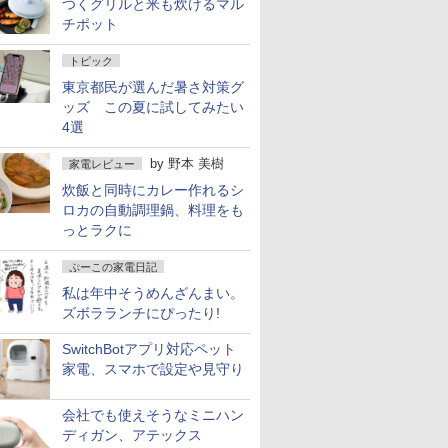
つくグリルと米も炊けるマル
チポット
トピック
東京都民が選んだ暑さ対策グ
ッズ この夏に試してみたい
4選
by
野本 美樹
家電レビュー
炊飯と同時にカレー作れるシ
ロカの自動調理鍋、料理をも
っとラクに
ぷーこの家電日記
私は年中そうめんざんまい。
ズボラランチにぴったり!
SwitchBotアプリ対応ペット
家電、スマホで設定や見守り
会社でも使えそうなミニハン
ディガン、アテックス