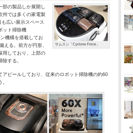
一部の製品しか展開し
欧州では多くの家電製
も最も広い展示スペース
ボット掃除機
イクロン機構を搭載してお
サムスン「Cyclone Force」
を備える。前方が円形、
採用しており、上部の
掃除する。
アピールしており、従来のロボット掃除機の約60
う。