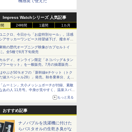
機感覚で使えた
Impress Watchシリーズ 人気記事
時間
24時間
1週間
1カ月
ユニクロ、今日から「お盆特別セール」。涼感
シアサッカーワンピース待望値下げ、撥水ギア
ショーツは1990円に
東映の歴代オープニング映像がカプセルトイ
に。全5種で8月下旬発売
カルディ、オンライン限定「ネコバッグ＆タン
ブラーセット」を一般販売。7月の抽選販売の
当選無効分
はやぶさ50％オフの「新幹線eチケット（トク
だ値スペシャル28）」発売。秋冬乗車分、えき
ねっと限定
「ムーミン」大小メッシュポーチが付録、素敵
なあの人 11月号。中身が見やすく、温泉スパに
も使える
もっと見る
おすすめ記事
ナノバブルを洗濯機に付けた
らバスタオルの生乾き臭がな