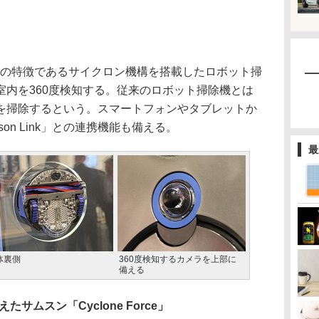
機の特徴であるサイクロン機構を搭載したロボット掃
室内を360度検知する。従来のロボット掃除機とは
を掃除するという。スマートフォンやタブレットか
on Link」との連携機能も備える。
最
体裏側
360度検知するカメラを上部に
備える
サムスン「Cyclone Force」