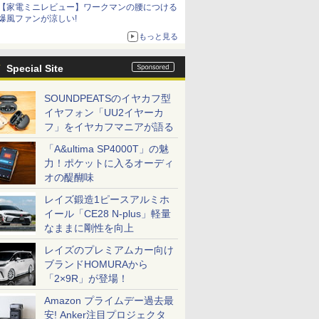
【家電ミニレビュー】ワークマンの腰につける
爆風ファンが涼しい!
もっと見る
Special Site
SOUNDPEATSのイヤカフ型
イヤフォン「UU2イヤーカ
フ」をイヤカフマニアが語る
「A&ultima SP4000T」の魅
力！ポケットに入るオーディ
オの醍醐味
レイズ鍛造1ピースアルミホ
イール「CE28 N-plus」軽量
なままに剛性を向上
レイズのプレミアムカー向け
ブランドHOMURAから
「2×9R」が登場！
Amazon プライムデー過去最
安! Anker注目プロジェクタ