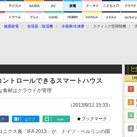
健康家電
加湿器・除湿機
冷蔵庫/冷凍庫
スティック型掃除機
扇風機
オーブン・電子レンジ
スマートハウス
掃除機
家事家電
ke大賞2019】
CES 2020
1
コントロールできるスマートハウス
な食材はクラウドが管理
（2013/9/11 15:33）
ブックマーク
ェア
はてブ
note
クス展「IFA 2013」が、ドイツ・ベルリンの国