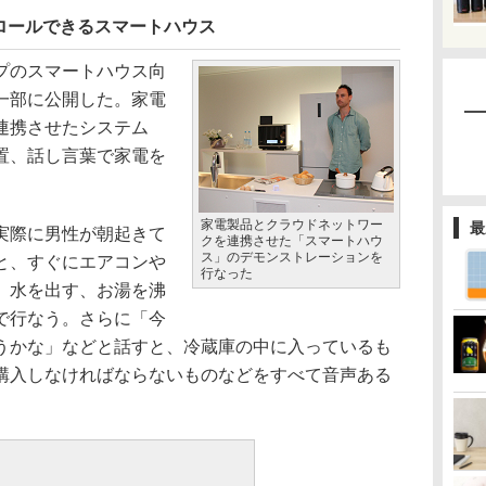
ロールできるスマートハウス
プのスマートハウス向
一部に公開した。家電
連携させたシステム
置、話し言葉で家電を
家電製品とクラウドネットワー
最
実際に男性が朝起きて
クを連携させた「スマートハウ
ス」のデモンストレーションを
と、すぐにエアコンや
行なった
、水を出す、お湯を沸
で行なう。さらに「今
うかな」などと話すと、冷蔵庫の中に入っているも
購入しなければならないものなどをすべて音声ある