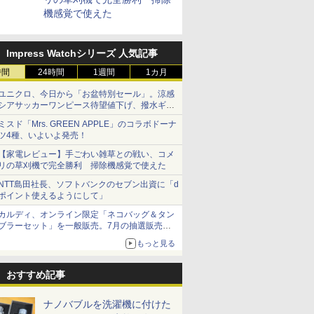
機感覚で使えた
Impress Watchシリーズ 人気記事
時間
24時間
1週間
1カ月
ユニクロ、今日から「お盆特別セール」。涼感
シアサッカーワンピース待望値下げ、撥水ギア
ショーツは1990円に
ミスド「Mrs. GREEN APPLE」のコラボドーナ
ツ4種、いよいよ発売！
【家電レビュー】手ごわい雑草との戦い、コメ
リの草刈機で完全勝利 掃除機感覚で使えた
NTT島田社長、ソフトバンクのセブン出資に「d
ポイント使えるようにして」
カルディ、オンライン限定「ネコバッグ＆タン
ブラーセット」を一般販売。7月の抽選販売の
当選無効分
もっと見る
おすすめ記事
ナノバブルを洗濯機に付けた