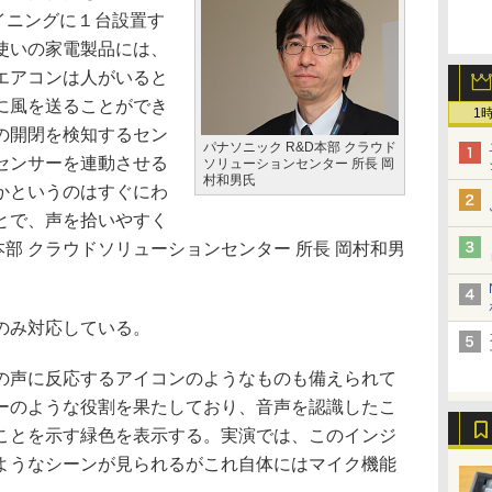
イニングに１台設置す
使いの家電製品には、
エアコンは人がいると
に風を送ることができ
1
の開閉を検知するセン
パナソニック R&D本部 クラウド
センサーを連動させる
ソリューションセンター 所長 岡
村和男氏
かというのはすぐにわ
とで、声を拾いやすく
本部 クラウドソリューションセンター 所長 岡村和男
のみ対応している。
声に反応するアイコンのようなものも備えられて
ーのような役割を果たしており、音声を認識したこ
ことを示す緑色を表示する。実演では、このインジ
ようなシーンが見られるがこれ自体にはマイク機能