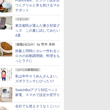
Francfranc、レンジで焼き目
つくグリルと米も炊けるマル
チポット
トピック
東京都民が選んだ暑さ対策グ
ッズ この夏に試してみたい
4選
by
野本 美樹
家電レビュー
炊飯と同時にカレー作れるシ
ロカの自動調理鍋、料理をも
っとラクに
ぷーこの家電日記
私は年中そうめんざんまい。
ズボラランチにぴったり!
SwitchBotアプリ対応ペット
家電、スマホで設定や見守り
会社でも使えそうなミニハン