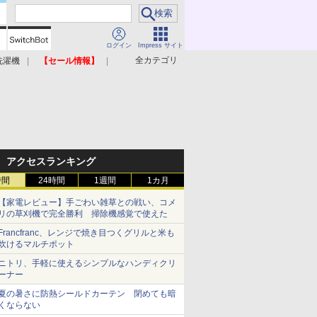
ログイン
Impress サイト
全カテゴリ
洗濯機
【セール情報】
照明器具
美容家電
アクセスランキング
時間
24時間
1週間
1カ月
【家電レビュー】手ごわい雑草との戦い、コメ
リの草刈機で完全勝利 掃除機感覚で使えた
Francfranc、レンジで焼き目つくグリルと米も
炊けるマルチポット
ニトリ、手軽に使えるシンプルなハンディクリ
ーナー
夏の暑さに防熱シールドカーテン 閉めても暗
くならない