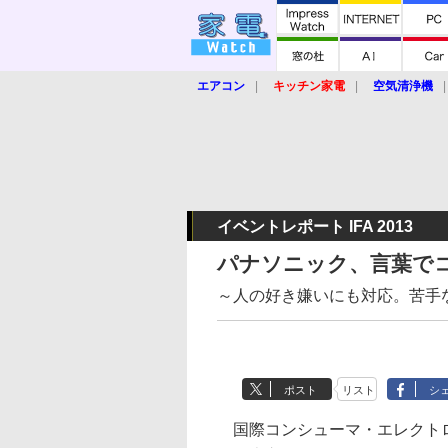
エアコン
キッチン家電
空気清浄機
炊飯器
ロボット掃除機
暖房器具
業界動向
【家電大賞2019】
【e-bi
イベントレポート IFA 2013
パナソニック、言葉で
～人の好き嫌いにも対応。苦手
ポスト
リスト
シ
国際コンシューマ・エレクトロニ