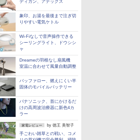
ディガン、アテックス
象印、お湯を最後まで注ぎ切
りやすい電気ケトル
Wi-Fiなしで音声操作できる
シーリングライト、ドウシシ
ャ
Dreameの羽根なし扇風機
室温に合わせて風量自動調整
バッファロー、燃えにくい半
固体のモバイルバッテリー
パナソニック、首にかけるだ
けの高周波治療器に新色4カ
ラー
by
徳王 美智子
家電レビュー
手ごわい雑草との戦い、コメ
リの草刈機で完全勝利 掃除