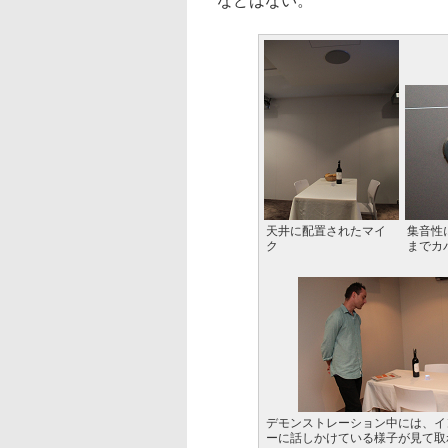
などはない。
天井に配置されたマイ
集音性
ク
までカ
デモンストレーション中には、イ
ーに話しかけている様子が見て取