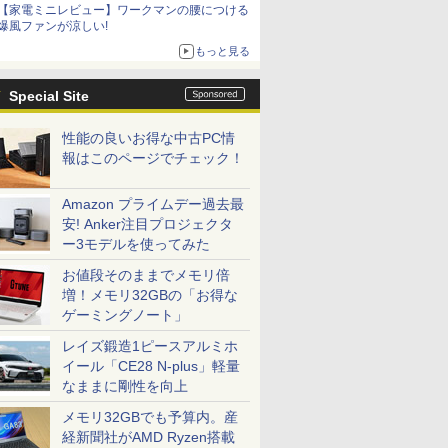
【家電ミニレビュー】ワークマンの腰につける
爆風ファンが涼しい!
もっと見る
Special Site
性能の良いお得な中古PC情
報はこのページでチェック！
Amazon プライムデー過去最
安! Anker注目プロジェクタ
ー3モデルを使ってみた
お値段そのままでメモリ倍
増！メモリ32GBの「お得な
ゲーミングノート」
レイズ鍛造1ピースアルミホ
イール「CE28 N-plus」軽量
なままに剛性を向上
メモリ32GBでも予算内。産
経新聞社がAMD Ryzen搭載