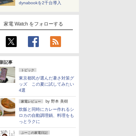
dynabookを2千台導入
家電 Watch をフォローする
新記事
トピック
東京都民が選んだ暑さ対策グ
ッズ この夏に試してみたい
4選
by
野本 美樹
家電レビュー
炊飯と同時にカレー作れるシ
ロカの自動調理鍋、料理をも
っとラクに
ぷーこの家電日記