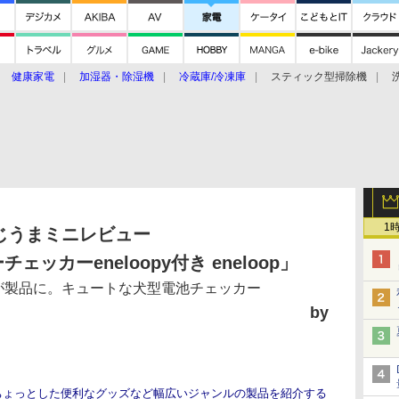
健康家電
加湿器・除湿機
冷蔵庫/冷凍庫
スティック型掃除機
扇風機
オーブン・電子レンジ
スマートハウス
掃除機
家事家電
ke大賞2019】
CES 2020
1
じうまミニレビュー
ッカーeneloopy付き eneloop」
が製品に。キュートな犬型電池チェッカー
by
ちょっとした便利なグッズなど幅広いジャンルの製品を紹介する