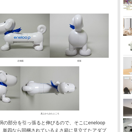
左側面
背面
真上からみたところ
の胴の部分を引っ張ると伸びるので、そこにeneloop
、単四なら同梱されているえさ箱に見立てたアダプ