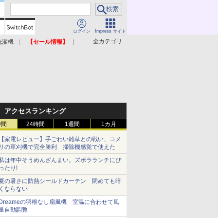
ログイン
Impress サイト
全カテゴリ
洗濯機
【セール情報】
照明器具
美容家電
アクセスランキング
時間
24時間
1週間
1カ月
【家電レビュー】手ごわい雑草との戦い、コメ
リの草刈機で完全勝利 掃除機感覚で使えた
私は年中そうめんざんまい。ズボラランチにぴ
ったり!
夏の暑さに防熱シールドカーテン 閉めても暗
くならない
Dreameの羽根なし扇風機 室温に合わせて風
量自動調整