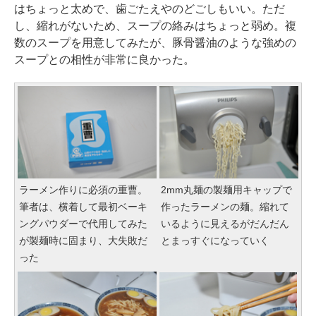
はちょっと太めで、歯ごたえやのどごしもいい。ただ
し、縮れがないため、スープの絡みはちょっと弱め。複
数のスープを用意してみたが、豚骨醤油のような強めの
スープとの相性が非常に良かった。
ラーメン作りに必須の重曹。
2mm丸麺の製麺用キャップで
筆者は、横着して最初ベーキ
作ったラーメンの麺。縮れて
ングパウダーで代用してみた
いるように見えるがだんだん
が製麺時に固まり、大失敗だ
とまっすぐになっていく
った