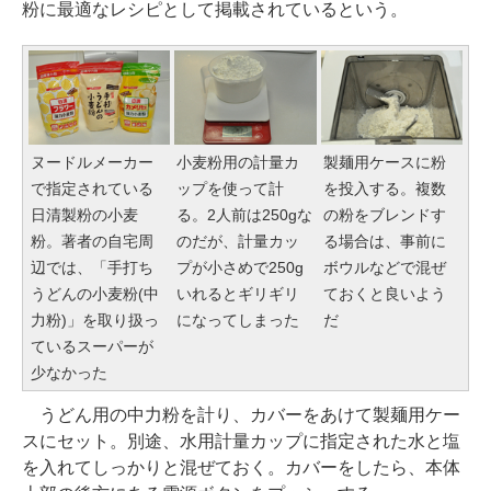
粉に最適なレシピとして掲載されているという。
ヌードルメーカー
小麦粉用の計量カ
製麺用ケースに粉
で指定されている
ップを使って計
を投入する。複数
日清製粉の小麦
る。2人前は250gな
の粉をブレンドす
粉。著者の自宅周
のだが、計量カッ
る場合は、事前に
辺では、「手打ち
プが小さめで250g
ボウルなどで混ぜ
うどんの小麦粉(中
いれるとギリギリ
ておくと良いよう
力粉)」を取り扱っ
になってしまった
だ
ているスーパーが
少なかった
うどん用の中力粉を計り、カバーをあけて製麺用ケー
スにセット。別途、水用計量カップに指定された水と塩
を入れてしっかりと混ぜておく。カバーをしたら、本体