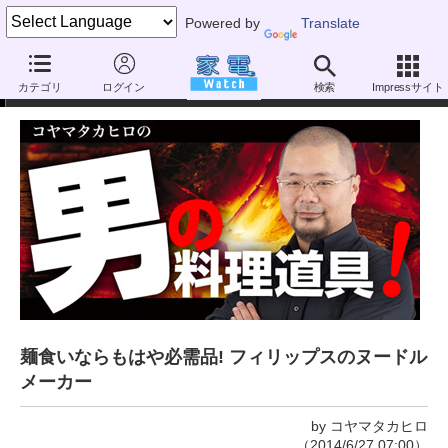
Powered by
Translate
コヤマタカヒロの男の料理道具!
カテゴリ
ログイン
検索
Impressサイト
麺食いならもはや必需品! フィリップスのヌードル
メーカー
by コヤマタカヒロ
（2014/6/27 07:00）