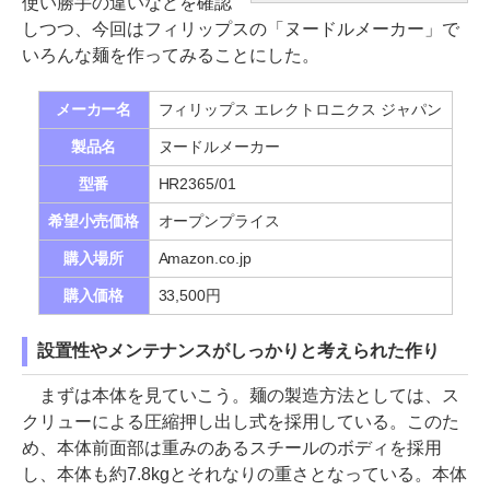
使い勝手の違いなどを確認
しつつ、今回はフィリップスの「ヌードルメーカー」で
いろんな麺を作ってみることにした。
メーカー名
フィリップス エレクトロニクス ジャパン
製品名
ヌードルメーカー
型番
HR2365/01
希望小売価格
オープンプライス
購入場所
Amazon.co.jp
購入価格
33,500円
設置性やメンテナンスがしっかりと考えられた作り
まずは本体を見ていこう。麺の製造方法としては、ス
クリューによる圧縮押し出し式を採用している。このた
め、本体前面部は重みのあるスチールのボディを採用
し、本体も約7.8kgとそれなりの重さとなっている。本体