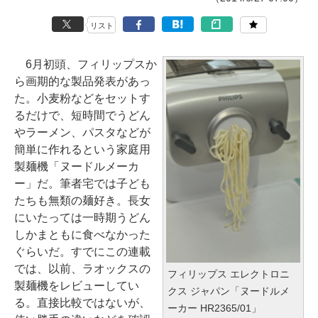
リスト
6月初頭、フィリップスか
ら画期的な製品発表があっ
た。小麦粉などをセットす
るだけで、短時間でうどん
やラーメン、パスタなどが
簡単に作れるという家庭用
製麺機「ヌードルメーカ
ー」だ。筆者宅では子ども
たちも無類の麺好き。長女
にいたっては一時期うどん
しかまともに食べなかった
ぐらいだ。すでにこの連載
では、以前、ラオックスの
フィリップス エレクトロニ
製麺機をレビューしてい
クス ジャパン「ヌードルメ
る。直接比較ではないが、
ーカー HR2365/01」