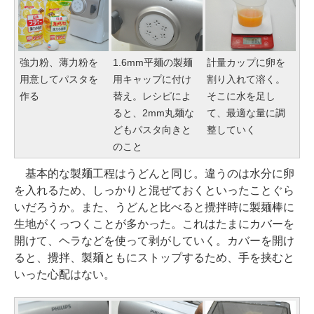
強力粉、薄力粉を
1.6mm平麺の製麺
計量カップに卵を
用意してパスタを
用キャップに付け
割り入れて溶く。
作る
替え。レシピによ
そこに水を足し
ると、2mm丸麺な
て、最適な量に調
どもパスタ向きと
整していく
のこと
基本的な製麺工程はうどんと同じ。違うのは水分に卵
を入れるため、しっかりと混ぜておくといったことぐら
いだろうか。また、うどんと比べると攪拌時に製麺棒に
生地がくっつくことが多かった。これはたまにカバーを
開けて、ヘラなどを使って剥がしていく。カバーを開け
ると、攪拌、製麺ともにストップするため、手を挟むと
いった心配はない。