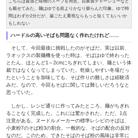
こちらは醤油と味噌のスープを用意。自家製チャーシューなど
も載せてみた。麺はゆでる前よりかなり膨らんだ印象。ゆで時
間はわずか2分だが、歯ごたえ重視ならもっと短くてもいいか
もしれない
ハードルの高いそばも問題なく作れたけれど……
そして、今回最後に挑戦したのがそばだ。実は以前、
ラオックスの製麺機を使った時は、そばはゆで終わった
とたん、ほとんど1～2cmにちぎれてしまい、麺という体
裁ではなくなってしまっていた。乾燥しやすい冬場だっ
たということを加味しても、そば作りの難しさは経験済
みだ。なので、今回もそばに関しては難しいだろうなと
思っていた。
しかし、レシピ通りに作ってみたところ、麺がちぎれ
ることなく完成した。これには驚かされた。ただ、1点
注意がある。ヌードルメーカーの標準レシピのそばは、
小麦粉7のそば粉3の割合。一般的な、そばの配合の反対
なのだ。このため、できたそばのそば粉の風味は非常に