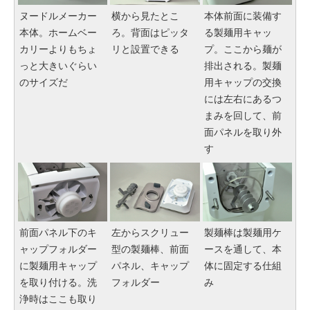
ヌードルメーカー
横から見たとこ
本体前面に装備す
本体。ホームベー
ろ。背面はピッタ
る製麺用キャッ
カリーよりもちょ
リと設置できる
プ。ここから麺が
っと大きいぐらい
排出される。製麺
のサイズだ
用キャップの交換
には左右にあるつ
まみを回して、前
面パネルを取り外
す
前面パネル下のキ
左からスクリュー
製麺棒は製麺用ケ
ャップフォルダー
型の製麺棒、前面
ースを通して、本
に製麺用キャップ
パネル、キャップ
体に固定する仕組
を取り付ける。洗
フォルダー
み
浄時はここも取り