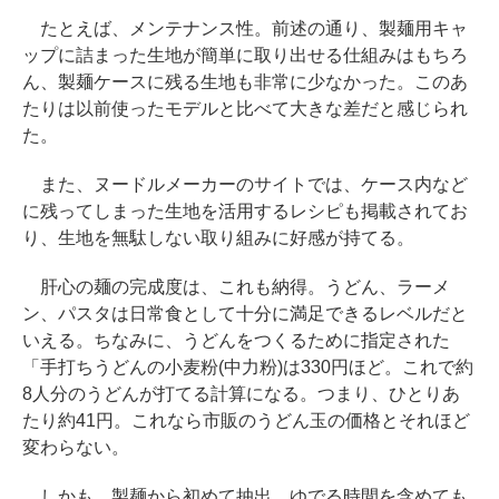
たとえば、メンテナンス性。前述の通り、製麺用キャ
ップに詰まった生地が簡単に取り出せる仕組みはもちろ
ん、製麺ケースに残る生地も非常に少なかった。このあ
たりは以前使ったモデルと比べて大きな差だと感じられ
た。
また、ヌードルメーカーのサイトでは、ケース内など
に残ってしまった生地を活用するレシピも掲載されてお
り、生地を無駄しない取り組みに好感が持てる。
肝心の麺の完成度は、これも納得。うどん、ラーメ
ン、パスタは日常食として十分に満足できるレベルだと
いえる。ちなみに、うどんをつくるために指定された
「手打ちうどんの小麦粉(中力粉)は330円ほど。これで約
8人分のうどんが打てる計算になる。つまり、ひとりあ
たり約41円。これなら市販のうどん玉の価格とそれほど
変わらない。
しかも、製麺から初めて抽出、ゆでる時間を含めても