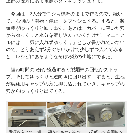
上部の後方にある電源ボタンをプッシュする。
今回は、2人分でコシも標準のままで作るので、続い
て、右側の「開始・停止」をプッシュする。すると、製
麺棒がゆっくりと回り出す。あとは、カバーに空いた穴
からゆっくりと水分を流し込んでいくだけだ。マニュア
ルには「一気に入れずゆっくり」としか書かれていない
ので、とりあえず2分ぐらいかけて少しずつ入れてみる
と、レシピにあるようなそぼろ状の生地にできた。
捏ね時間の5分が経過すると製麺棒の回転がストッ
プ。そしてゆっくりと逆向きに回り出す。すると、生地
が製麺用キャップの方に押し込まれていき、キャップの
穴からゆっくりと出てくる。
電源を入れて、運
麺を打ちながら水
5分経って逆回転が