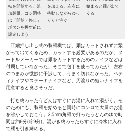
転を開始する。追
を加える。左右に
始まると麺が出て
加製麺、コシ調整
移動しながらゆっ
くる
は「開始・停止」
くりと注ぐ
ボタンを押す前に
設定しよう
圧縮押し出し式の製麺機では、麺はカットされずに繋
がって出てくるため、カットする必要があるのだが、ヌ
ードルメーカーでは麺をカットするためのナイフなどは
付属していなかった。そこで包丁を使ってみたが、左右
のつまみが微妙に干渉して、うまく切れなかった。ペテ
ィナイフやステーキナイフなど、刃渡りの短いナイフを
用意すると良さそうだ。
打ち終わったうどんはすぐにお湯に入れて湯がく。そ
のためにも、製麺を始めると同時にコンロで大量のお湯
を沸かしておこう。2.5mm角麺で打ったうどんのゆで時
間は約8分(冷9分)。湯がき終わったらすぐに冷水に入れ
て麺を引き締める。