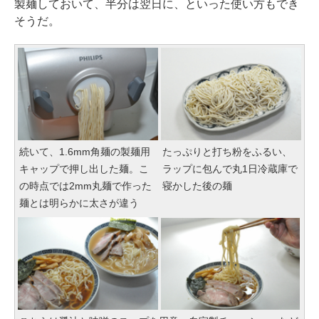
製麺しておいて、半分は翌日に、といった使い方もでき
そうだ。
続いて、1.6mm角麺の製麺用
たっぷりと打ち粉をふるい、
キャップで押し出した麺。こ
ラップに包んで丸1日冷蔵庫で
の時点では2mm丸麺で作った
寝かした後の麺
麺とは明らかに太さが違う