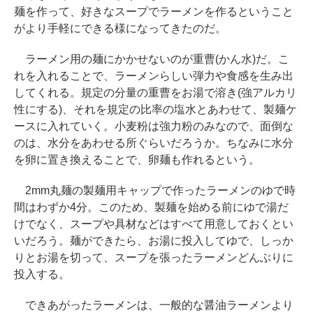
麺を作って、好きなスープでラーメンを作るということ
がより手軽にできる様になってきたのだ。
ラーメン用の麺にかかせないのが重曹(かん水)だ。こ
れを入れることで、ラーメンらしい弾力や食感を生み出
してくれる。規定の分量の重曹をお湯で溶き(強アルカリ
性にする)、それを規定の比率の塩水とあわせて、製麺ケ
ースに入れていく。小麦粉は強力粉のみなので、面倒な
のは、水分をあわせる所ぐらいだろうか。ちなみに水分
を卵に置き換えることで、卵麺も作れるという。
2mm丸麺の製麺用キャップで作ったラーメンのゆで時
間はわずか4分。このため、製麺を始める前にゆで湯だ
けでなく、スープや具材などはすべて用意しておくとい
いだろう。麺ができたら、お湯に投入してゆで、しっか
りとお湯を切って、スープを張ったラーメンどんぶりに
投入する。
できあがったラーメンは、一般的な醤油ラーメンより