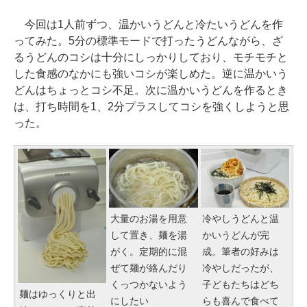
今回は1人前ずつ、温かいうどんと冷たいうどんを作
ってみた。5分の標準モードで打ったうどんながら、ざ
るうどんのコシは十分にしっかりしており、モチモチと
した食感のなかにも強いコシが楽しめた。逆に温かいう
どんはちょっとコシ不足。次に温かいうどんを作るとき
は、打ち時間を1、2分プラスしてコシを強くしようと思
った。
大量のお湯を用意
冷やしうどんと温
して置き、麺を湯
かいうどんが完
がく。定期的に混
成。筆者の好みは
ぜて麺が絡んだり
冷やしだったが、
くっつかないよう
子どもたちはどち
麺はゆっくりと出
にしたい
らも喜んで食べて