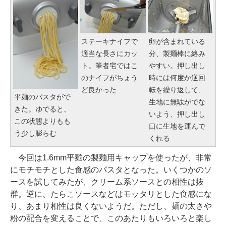
ステーキナイフで
卵が含まれている
適当な長さにカッ
分、製麺棒に絡み
ト。筆者宅ではこ
やすい。押し出し
のナイフがちょう
時には何度か逆回
ど良かった
転を繰り返して、
平麺のパスタがで
生地に無駄がでな
きた。ゆでると、
いよう、押し出し
この状態よりもも
口に生地を運んで
う少し膨らむ
くれる
今回は1.6mm平麺の製麺用キャップを使ったが、非常
にモチモチとした食感のパスタとなった。いくつかのソ
ースを試してみたが、クリーム系ソースとの相性は抜
群。逆に、たらこソースなどはモッタリとした食感にな
り、あまり相性は良くないようだ。ただし、麺の太さや
粉の配合を変えることで、このあたりもいろいろと楽し