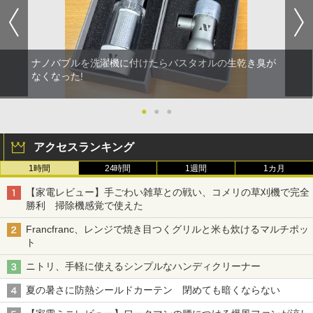
ナノバブルを洗濯機に付けたらバスタオルの生乾き臭が
なくなった!
●
●
●
アクセスランキング
1時間
24時間
1週間
1カ月
【家電レビュー】手ごわい雑草との戦い、コメリの草刈機で完全
勝利 掃除機感覚で使えた
Francfranc、レンジで焼き目つくグリルと米も炊けるマルチポッ
ト
ニトリ、手軽に使えるシンプルなハンディクリーナー
夏の暑さに防熱シールドカーテン 閉めても暗くならない