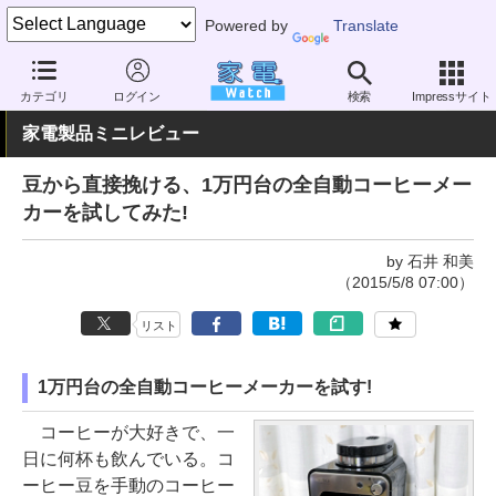
Powered by
Translate
家電 Watch
生活家電
キッチン家電
コーヒーメーカー
カテゴリ
ログイン
検索
Impressサイト
家電製品ミニレビュー
豆から直接挽ける、1万円台の全自動コーヒーメー
カーを試してみた!
by 石井 和美
（2015/5/8 07:00）
リスト
1万円台の全自動コーヒーメーカーを試す!
コーヒーが大好きで、一
日に何杯も飲んでいる。コ
ーヒー豆を手動のコーヒー