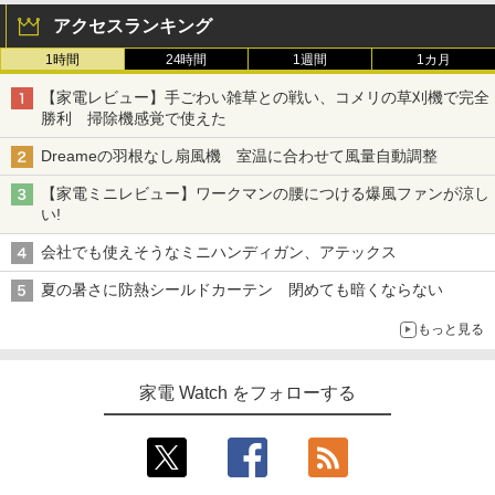
アクセスランキング
1時間
24時間
1週間
1カ月
【家電レビュー】手ごわい雑草との戦い、コメリの草刈機で完全
勝利 掃除機感覚で使えた
Dreameの羽根なし扇風機 室温に合わせて風量自動調整
【家電ミニレビュー】ワークマンの腰につける爆風ファンが涼し
い!
会社でも使えそうなミニハンディガン、アテックス
夏の暑さに防熱シールドカーテン 閉めても暗くならない
もっと見る
家電 Watch をフォローする