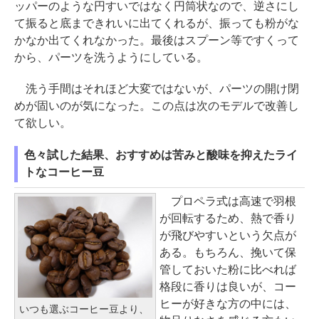
ッパーのような円すいではなく円筒状なので、逆さにし
て振ると底まできれいに出てくれるが、振っても粉がな
かなか出てくれなかった。最後はスプーン等ですくって
から、パーツを洗うようにしている。
洗う手間はそれほど大変ではないが、パーツの開け閉
めが固いのが気になった。この点は次のモデルで改善し
て欲しい。
色々試した結果、おすすめは苦みと酸味を抑えたライ
トなコーヒー豆
プロペラ式は高速で羽根
が回転するため、熱で香り
が飛びやすいという欠点が
ある。もちろん、挽いて保
管しておいた粉に比べれば
格段に香りは良いが、コー
ヒーが好きな方の中には、
いつも選ぶコーヒー豆より、