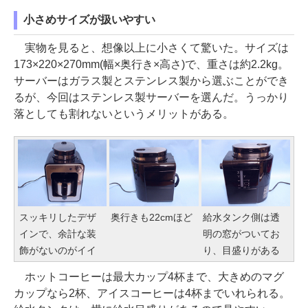
小さめサイズが扱いやすい
実物を見ると、想像以上に小さくて驚いた。サイズは
173×220×270mm(幅×奥行き×高さ)で、重さは約2.2kg。
サーバーはガラス製とステンレス製から選ぶことができ
るが、今回はステンレス製サーバーを選んだ。うっかり
落としても割れないというメリットがある。
スッキリしたデザ
奥行きも22cmほど
給水タンク側は透
インで、余計な装
明の窓がついてお
飾がないのがイイ
り、目盛りがある
ホットコーヒーは最大カップ4杯まで、大きめのマグ
カップなら2杯、アイスコーヒーは4杯までいれられる。