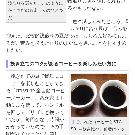
物足りなさを感じる方もい
浅煎りを選んだ。このように
るかもしれない。
色々悩むのも楽しみのひとつ
だ
色々試してみたところ、S
TC-501に合う豆は、苦みを
抑えた、比較的浅煎りの豆だった。もちろん好みにもよ
るが、苦みを抑えた香りのよい豆を選ぶことをおすすめ
したい。
挽き立てのコクがあるコーヒーを楽しみたい方に
挽きたての豆で簡単にコ
ーヒーを楽しむことができ
る「crossline 全自動コーヒ
ーメーカー」。我が家は手
動ミルを使って、ハンドル
を回してゴリゴリと挽いて
いたが、毎回かなり時間が
手でいれたコーヒーとSTC-
かかっていたので、その手
501を飲み比べ。前者はスッ
間がなくなったのは嬉し