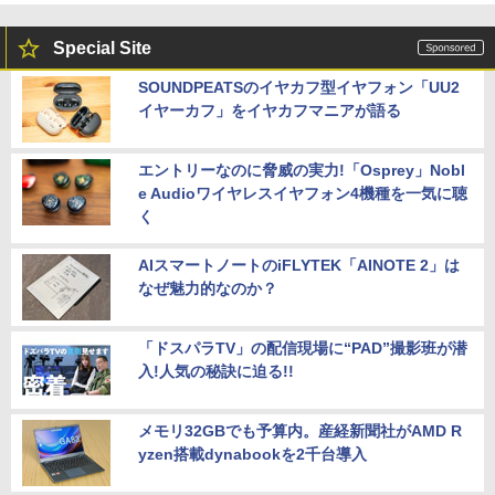
Special Site
SOUNDPEATSのイヤカフ型イヤフォン「UU2
イヤーカフ」をイヤカフマニアが語る
エントリーなのに脅威の実力!「Osprey」Nobl
e Audioワイヤレスイヤフォン4機種を一気に聴
く
AIスマートノートのiFLYTEK「AINOTE 2」は
なぜ魅力的なのか？
「ドスパラTV」の配信現場に“PAD”撮影班が潜
入!人気の秘訣に迫る!!
メモリ32GBでも予算内。産経新聞社がAMD R
yzen搭載dynabookを2千台導入