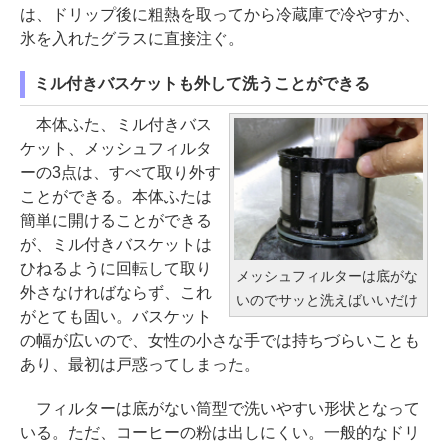
は、ドリップ後に粗熱を取ってから冷蔵庫で冷やすか、
氷を入れたグラスに直接注ぐ。
ミル付きバスケットも外して洗うことができる
本体ふた、ミル付きバス
ケット、メッシュフィルタ
ーの3点は、すべて取り外す
ことができる。本体ふたは
簡単に開けることができる
が、ミル付きバスケットは
ひねるように回転して取り
メッシュフィルターは底がな
外さなければならず、これ
いのでサッと洗えばいいだけ
がとても固い。バスケット
の幅が広いので、女性の小さな手では持ちづらいことも
あり、最初は戸惑ってしまった。
フィルターは底がない筒型で洗いやすい形状となって
いる。ただ、コーヒーの粉は出しにくい。一般的なドリ