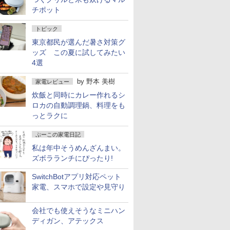
チポット
トピック
東京都民が選んだ暑さ対策グ
ッズ この夏に試してみたい
4選
by
野本 美樹
家電レビュー
炊飯と同時にカレー作れるシ
ロカの自動調理鍋、料理をも
っとラクに
ぷーこの家電日記
私は年中そうめんざんまい。
ズボラランチにぴったり!
SwitchBotアプリ対応ペット
家電、スマホで設定や見守り
会社でも使えそうなミニハン
ディガン、アテックス