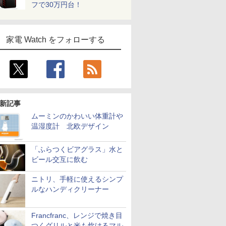
フで30万円台！
家電 Watch をフォローする
新記事
ムーミンのかわいい体重計や
温湿度計 北欧デザイン
「ふらつくビアグラス」水と
ビール交互に飲む
ニトリ、手軽に使えるシンプ
ルなハンディクリーナー
Francfranc、レンジで焼き目
つくグリルと米も炊けるマル