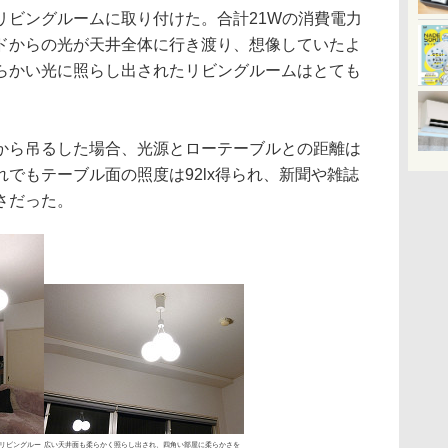
ビングルームに取り付けた。合計21Wの消費電力
ドからの光が天井全体に行き渡り、想像していたよ
らかい光に照らし出されたリビングルームはとても
ら吊るした場合、光源とローテーブルとの距離は
れでもテーブル面の照度は92lx得られ、新聞や雑誌
さだった。
リビングルー
広い天井面も柔らかく照らし出され、四角い部屋に柔らかさを