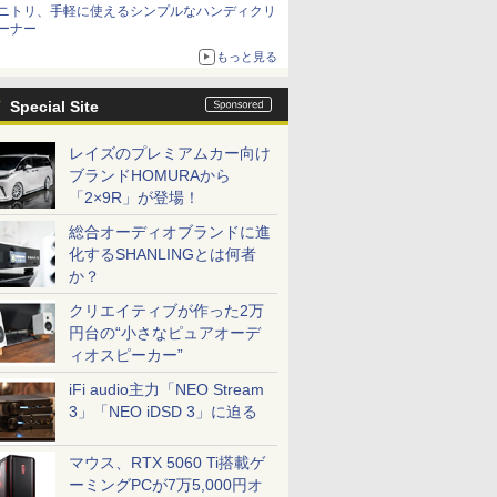
ニトリ、手軽に使えるシンプルなハンディクリ
ーナー
もっと見る
Special Site
レイズのプレミアムカー向け
ブランドHOMURAから
「2×9R」が登場！
総合オーディオブランドに進
化するSHANLINGとは何者
か？
クリエイティブが作った2万
円台の“小さなピュアオーデ
ィオスピーカー”
iFi audio主力「NEO Stream
3」「NEO iDSD 3」に迫る
マウス、RTX 5060 Ti搭載ゲ
ーミングPCが7万5,000円オ