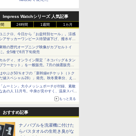
Impress Watchシリーズ 人気記事
時間
24時間
1週間
1カ月
ユニクロ、今日から「お盆特別セール」。涼感
シアサッカーワンピース待望値下げ、撥水ギア
ショーツは1990円に
東映の歴代オープニング映像がカプセルトイ
に。全5種で8月下旬発売
カルディ、オンライン限定「ネコバッグ＆タン
ブラーセット」を一般販売。7月の抽選販売の
当選無効分
はやぶさ50％オフの「新幹線eチケット（トク
だ値スペシャル28）」発売。秋冬乗車分、えき
ねっと限定
「ムーミン」大小メッシュポーチが付録、素敵
なあの人 11月号。中身が見やすく、温泉スパに
も使える
もっと見る
おすすめ記事
ナノバブルを洗濯機に付けた
らバスタオルの生乾き臭がな