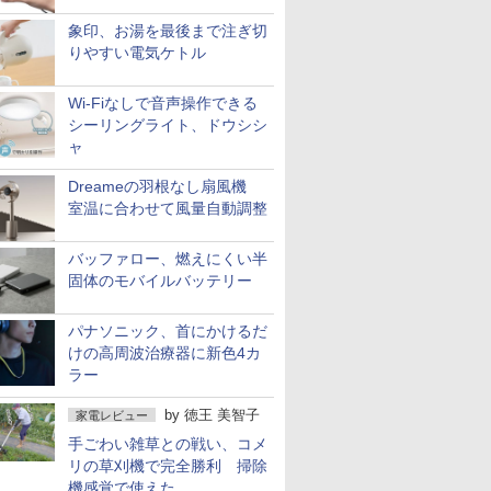
象印、お湯を最後まで注ぎ切
りやすい電気ケトル
Wi-Fiなしで音声操作できる
シーリングライト、ドウシシ
ャ
Dreameの羽根なし扇風機
室温に合わせて風量自動調整
バッファロー、燃えにくい半
固体のモバイルバッテリー
パナソニック、首にかけるだ
けの高周波治療器に新色4カ
ラー
by
徳王 美智子
家電レビュー
手ごわい雑草との戦い、コメ
リの草刈機で完全勝利 掃除
機感覚で使えた