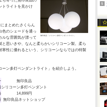
立ち寄った無印良品の
ントライトを見かけ
にまとめたさくらん
白色のシェードを通っ
無印良品「シリコーン多灯ペンダントライト」
カルな雰囲気が漂って
製と思いきや、なんと柔らかいシリコーン製。柔ら
耐寒性に優れるという、シリコーンならではの特製
。
ーン多灯ペンダントライト」を紹介しよう。
ー
無印良品
報
シリコーン多灯ペンダント
格
14,899円
所
無印良品ネットショップ