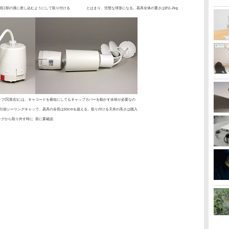
開口部の溝に差し込むようにして取り付ける
とはまり、完璧な球形になる。器具全体の重さは約1.2kg
プ(写真右)には、キャ
コードを最短にしてもキャップカバーを動かす余裕が必要なの
、引掛シーリングキャッ
で、器具の全長は50cmを超える。取り付ける天井の高さは購入
ングから取り外す時に
前に要確認