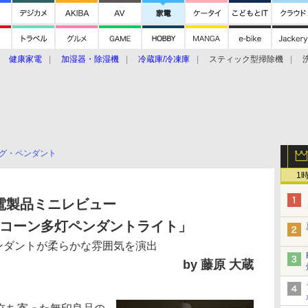
健康家電
加湿器・除湿機
冷蔵庫/冷凍庫
スティック型掃除機
扇風機
オーブン・電子レンジ
スマートハウス
掃除機
家事家電
ke大賞2019】
CES 2020
グ・ペンダント
1
電製品ミニレビュー
コーン多灯ペンダントライト」
ンダントが柔らかな雰囲気を演出
by 藤原 大蔵