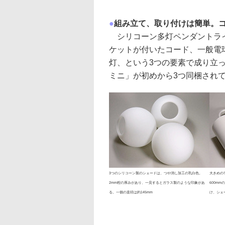
●
組み立て、取り付けは簡単。
シリコーン多灯ペンダントライ
ケットが付いたコード、一般電
灯、という3つの要素で成り立
ミニ」が初めから3つ同梱され
3つのシリコーン製のシェードは、つや消し加工の乳白色。
大きめの
2mm程の厚みがあり、一見するとガラス製のような印象があ
600m
る。一個の直径は約145mm
け、シェ