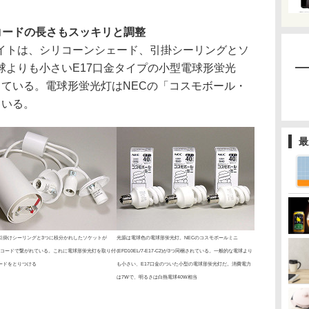
コードの長さもスッキリと調整
トは、シリコーンシェード、引掛シーリングとソ
球よりも小さいE17口金タイプの小型電球形蛍光
っている。電球形蛍光灯はNECの「コスモボール・
ている。
最
引掛けシーリングと3つに枝分かれしたソケットが
光源は電球色の電球形蛍光灯。NECのコスモボールミニ
mのコードで繋がれている。これに電球形蛍光灯を取り付
(EFD10EL/7-E17-C2)が3つ同梱されている。一般的な電球より
ードをとりつける
も小さい、E17口金のついた小型の電球形蛍光灯だ。消費電力
は7Wで、明るさは白熱電球40W相当