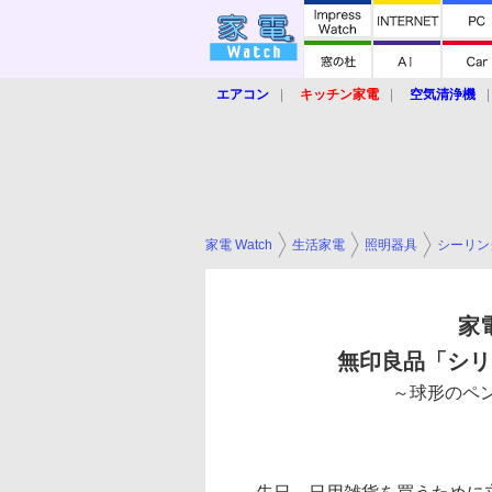
エアコン
キッチン家電
空気清浄機
炊飯器
ロボット掃除機
暖房器具
業界動向
【家電大賞2019】
【e-bi
家電 Watch
生活家電
照明器具
シーリン
家
無印良品「シリ
～球形のペ