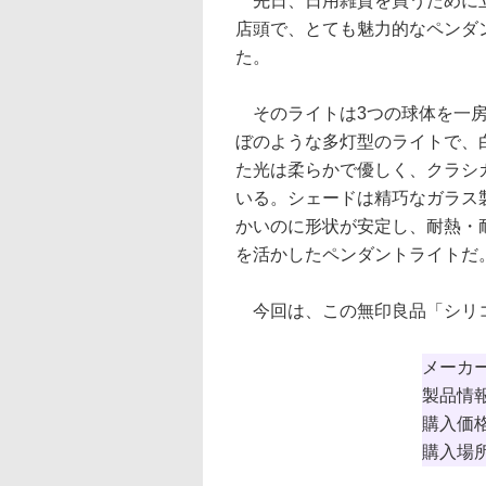
先日、日用雑貨を買うために
店頭で、とても魅力的なペンダ
た。
そのライトは3つの球体を一房
ぼのような多灯型のライトで、
た光は柔らかで優しく、クラシ
いる。シェードは精巧なガラス
かいのに形状が安定し、耐熱・
を活かしたペンダントライトだ
今回は、この無印良品「シリコ
メーカ
製品情
購入価
購入場