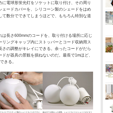
に電球形蛍光灯をソケットに取り付け、その周り
シェードカバーを、シリコーン製のシェードをはめ
して数分でできてしまうほどで、もちろん特別な道
は長さ600mmのコードを、取り付ける場所に応じ
ーリングキャップ内にストッパーとコード収納用ス
長さの調整がキレイにできる。余ったコードがだら
ードが器具の景観を損ねないのだ。最長で1mほど、
節できる。
のついたプラスチック製のシェードカバーのフチに、
組み立てが終わった状態。シェードカバーにシェードがピタリ