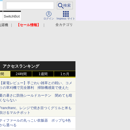
ログイン
Impress サイト
全カテゴリ
洗濯機
【セール情報】
照明器具
美容家電
アクセスランキング
時間
24時間
1週間
1カ月
【家電レビュー】手ごわい雑草との戦い、コメ
リの草刈機で完全勝利 掃除機感覚で使えた
夏の暑さに防熱シールドカーテン 閉めても暗
くならない
Francfranc、レンジで焼き目つくグリルと米も
炊けるマルチポット
ティファールの丸っこい炊飯器 ポップな4色
から選べる