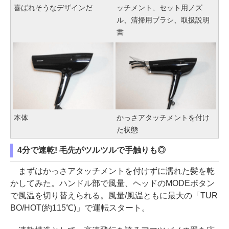
喜ばれそうなデザインだ
ッチメント、セット用ノズ
ル、清掃用ブラシ、取扱説明
書
本体
かっさアタッチメントを付け
た状態
4分で速乾! 毛先がツルツルで手触りも◎
まずはかっさアタッチメントを付けずに濡れた髪を乾
かしてみた。ハンドル部で風量、ヘッドのMODEボタン
で風温を切り替えられる。風量/風温ともに最大の「TUR
BO/HOT(約115℃)」で運転スタート。