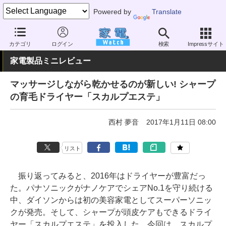
Powered by
Translate
家電 Watch
ヘルスケア
美容家電
ドライヤー
カテゴリ
ログイン
検索
Impressサイト
家電製品ミニレビュー
マッサージしながら乾かせるのが新しい! シャープ
の育毛ドライヤー「スカルプエステ」
西村 夢音
2017年1月11日 08:00
リスト
振り返ってみると、2016年はドライヤーが豊富だっ
た。パナソニックがナノケアでシェアNo.1を守り続ける
中、ダイソンからは初の美容家電としてスーパーソニッ
クが発売。そして、シャープが頭皮ケアもできるドライ
ヤー「スカルプエステ」を投入した。今回は、スカルプ