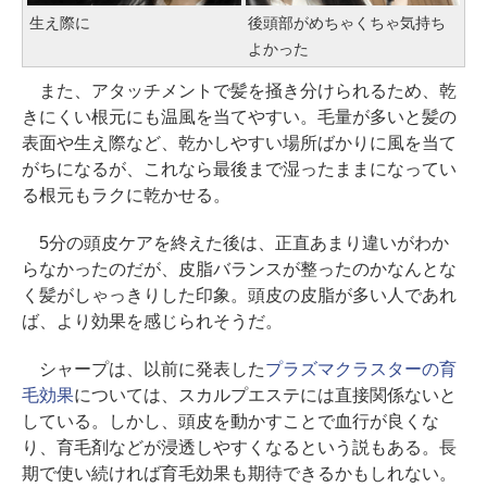
生え際に
後頭部がめちゃくちゃ気持ち
よかった
また、アタッチメントで髪を掻き分けられるため、乾
きにくい根元にも温風を当てやすい。毛量が多いと髪の
表面や生え際など、乾かしやすい場所ばかりに風を当て
がちになるが、これなら最後まで湿ったままになってい
る根元もラクに乾かせる。
5分の頭皮ケアを終えた後は、正直あまり違いがわか
らなかったのだが、皮脂バランスが整ったのかなんとな
く髪がしゃっきりした印象。頭皮の皮脂が多い人であれ
ば、より効果を感じられそうだ。
シャープは、以前に発表した
プラズマクラスターの育
毛効果
については、スカルプエステには直接関係ないと
している。しかし、頭皮を動かすことで血行が良くな
り、育毛剤などが浸透しやすくなるという説もある。長
期で使い続ければ育毛効果も期待できるかもしれない。