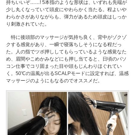
持ちいいぞ……! 5本指のような形状は、いずれも先端が
少し丸くなっていて頭皮にやわらかく当たる。程よいや
わらかさがありながらも、弾力があるため頭皮はしっか
り刺激されていた。
特に後頭部のマッサージが気持ち良く、背中がゾクゾ
クする感覚があり、一瞬で寝落ちしそうになる程だっ
た。人の指でツボ押ししてもらっているような感覚なた
め、眉間やこめかみなどにも押し当てると、日頃のパソ
コン仕事でコリ固まった目や頭もじんわりほぐれてい
く。50℃の温風が出るSCALPモードに設定すれば、温感
マッサージのようにもなるのでオススメだ。