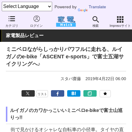
Powered by
Translate
家電 Watch
その他・家電
アウトドア
電動自転車
カテゴリ
ログイン
検索
Impressサイト
家電製品レビュー
ミニベロながらしっかりパワフルに走れる、ルイ
ガノのe-bike「ASCENT e-sports」で富士五湖サ
イクリングへ♪
スタパ齋藤
2019年4月22日 06:00
リスト
ルイガノのカワかっこいいミニベロe-bikeで富士山巡
りっ!!
街で見かけるオシャレな自転車の小径車。タイヤの直