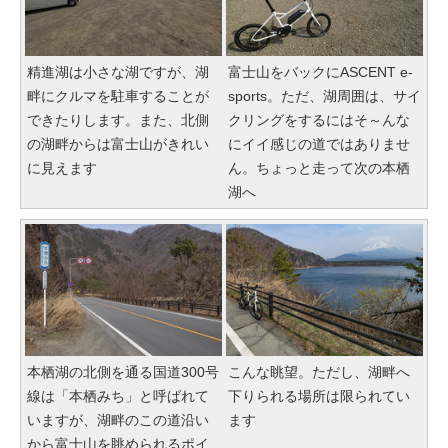
精進湖は小さな湖ですが、湖
富士山をバックにASCENT e-
畔にクルマを駐車することが
sports。ただ、湖周囲は、サイ
できたりします。また、北側
クリングをするにはそ～んな
の湖畔からは富士山がきれい
にイイ感じの道ではありませ
に見えます
ん。ちょっと走って次の本栖
湖へ
本栖湖の北側を通る国道300号
こんな眺望。ただし、湖畔へ
線は「本栖みち」と呼ばれて
下りられる場所は限られてい
いますが、湖畔のこの道沿い
ます
から富士山を眺められるポイ