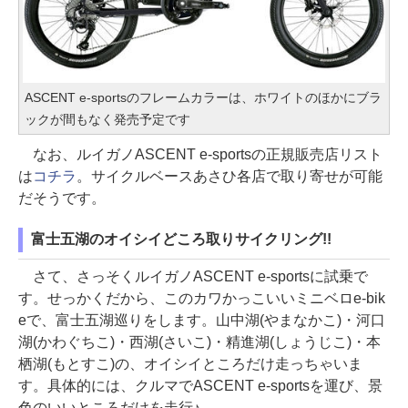
ASCENT e-sportsのフレームカラーは、ホワイトのほかにブラ
ックが間もなく発売予定です
なお、ルイガノASCENT e-sportsの正規販売店リスト
は
コチラ
。サイクルベースあさひ各店で取り寄せが可能
だそうです。
富士五湖のオイシイどころ取りサイクリング!!
さて、さっそくルイガノASCENT e-sportsに試乗で
す。せっかくだから、このカワかっこいいミニベロe-bik
eで、富士五湖巡りをします。山中湖(やまなかこ)・河口
湖(かわぐちこ)・西湖(さいこ)・精進湖(しょうじこ)・本
栖湖(もとすこ)の、オイシイところだけ走っちゃいま
す。具体的には、クルマでASCENT e-sportsを運び、景
色のいいところだけを走行♪