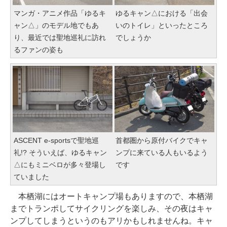
マンガ・アニメ作品「ゆるキ
ゆるキャン△における「出会
ャン△」のモデル地でもあ
いのトイレ」といったところ
り、最近では聖地巡礼に訪れ
でしょうか
るファンの姿も
ASCENT e-sportsで聖地巡
首都圏から原付バイクでキャ
礼!? そういえば、ゆるキャン
ンプに来ている人もいるよう
△にもミニベロが多々登場し
です
ていました
本栖湖にはオートキャンプ場もありますので、本栖湖
までトランポしてサイクリングを楽しみ、その夜はキャ
ンプしてしまうというのもアリかもしれませんね。キャ