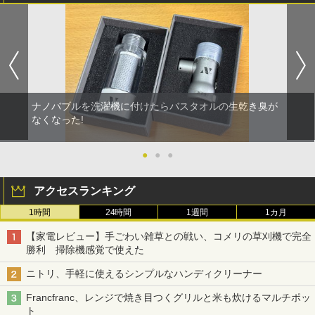
ナノバブルを洗濯機に付けたらバスタオルの生乾き臭が
なくなった!
●
●
●
アクセスランキング
1時間
24時間
1週間
1カ月
【家電レビュー】手ごわい雑草との戦い、コメリの草刈機で完全
勝利 掃除機感覚で使えた
ニトリ、手軽に使えるシンプルなハンディクリーナー
Francfranc、レンジで焼き目つくグリルと米も炊けるマルチポッ
ト