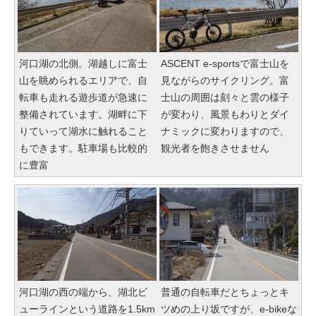
河口湖の北側。湖越しに富士
ASCENT e-sportsで富士山を
山を眺められるエリアで、自
見ながらのサイクリング。富
転車も走れる遊歩道が急速に
士山の周囲は刻々と雲の様子
整備されています。湖畔に下
が変わり、風景もわりとダイ
りていって湖水に触れること
ナミックに変わりますので、
もできます。駐車場も比較的
観光者を飽きさせません
に豊富
河口湖の西の端から、湖北ビ
普通の自転車だとちょっとキ
ューラインという道路を1.5km
ツめの上り坂ですが、e-bikeな