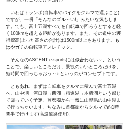
いわばトランポ(自転車やバイクをクルマで運ぶこと)
ですが、一瞬「そんなのズル～い!」みたいな気もしま
す。でも、富士五湖すべてを自転車で回ろうとすると軽
く100kmを超える距離があります。また、その道中の獲
得標高(上った高さの合計)は1500m以上もあります。も
はやガチの自転車アスレチック。
そんなのASCENT e-sportsには似合わない～、という
ことで、楽しいところだけ、景観のいいところだけを、
短時間で回っちゃおう～♪ というのがコンセプトです。
ともあれ、まずは自転車をクルマに積んで富士五湖
へ。山中湖→河口湖→西湖→精進湖→本栖湖という感じ
で回っていく予定。首都圏から一気に山梨県の山中湖ま
で行っちゃいます。ちなみに首都圏からクルマで約1時
間半で行けます(高速道路使用)。