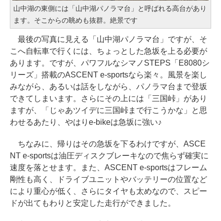
山中湖の東側には「山中湖パノラマ台」と呼ばれる高台があり
ます。そこからの眺めも抜群。絶景です
最後の写真に見える「山中湖パノラマ台」ですが、そ
こへ自転車で行くには、ちょっとした急坂を上る必要が
あります。ですが、パワフルなシマノSTEPS「E8080シ
リーズ」搭載のASCENT e-sportsなら楽々。風景を楽し
みながら、あるいは話をしながら、パノラマ台まで登坂
できてしまいます。さらにその上には「三国峠」があり
ますが、「じゃあツイデに三国峠まで行こうかな」と思
わせるあたり、やはりe-bikeは急坂に強い♪
ちなみに、帰りはその急坂を下るわけですが、ASCE
NT e-sportsは油圧ディスクブレーキなので焦らず確実に
速度を落とせます。また、ASCENT e-sportsはフレーム
剛性も高く、ドライブユニットやバッテリーの位置など
により重心が低く、さらにタイヤも太めなので、スピー
ドが出てもわりと安定した走行ができました。