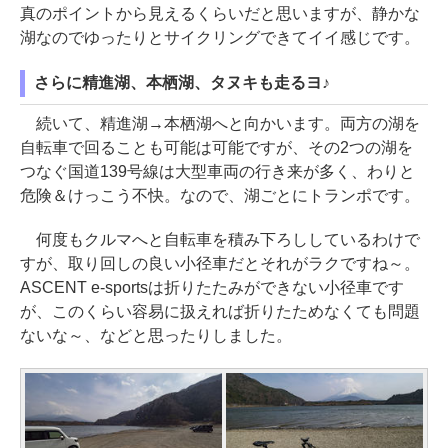
真のポイントから見えるくらいだと思いますが、静かな
湖なのでゆったりとサイクリングできてイイ感じです。
さらに精進湖、本栖湖、タヌキも走るヨ♪
続いて、精進湖→本栖湖へと向かいます。両方の湖を
自転車で回ることも可能は可能ですが、その2つの湖を
つなぐ国道139号線は大型車両の行き来が多く、わりと
危険＆けっこう不快。なので、湖ごとにトランポです。
何度もクルマへと自転車を積み下ろししているわけで
すが、取り回しの良い小径車だとそれがラクですね～。
ASCENT e-sportsは折りたたみができない小径車です
が、このくらい容易に扱えれば折りたためなくても問題
ないな～、などと思ったりしました。