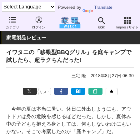
Powered by
Translate
家電 Watch
その他・家電
アウトドア
キャンプ
カテゴリ
ログイン
検索
Impressサイト
家電製品レビュー
イワタニの「移動型BBQグリル」を庭キャンプで
試したら、超ラクちんだった!
三宅 隆
2018年8月27日 06:30
リスト
今年の夏は本当に暑い。休日に外出しようにも、アウ
トドアは身の危険を感じるほどだった。しかし、夏休み
中の子どもを抱える身としては、何もしないわけにもい
かない。そこで考案したのが「庭キャンプ」だ。