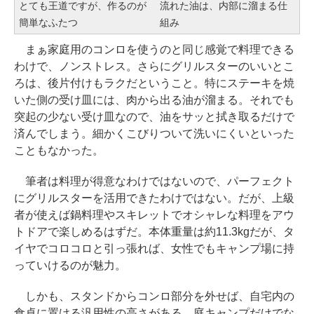
とても王道ですが、作るのが
流れた油は、内部に溜まる仕
簡単なふたつ
組み
まぁ家庭用のコンロを使うのと同じ感覚で料理できる
わけで、ノンストレス。さらにグリルスターのいいとこ
ろは、後片付けもラクだということ。特にステーキを焼
いた側の受け皿には、肉から出る油が溜まる。それでも
突起の少ない受け皿なので、油をサッと拭き取るだけで
済んでしまう。細かくこびりついて洗いにくいといった
こともなかった。
筆者は料理が得意なわけではないので、パーフェクト
にグリルスターを活用できたわけではない。だが、上級
者が使えば鍋料理やスキレットでオシャレな料理をアウ
トドアで楽しめるはずだ。本体重量は約11.3kgだが、タ
イヤでコロコロと引っ張れば、女性でもキャンプ場に持
っていけるのが魅力。
しかも、スタンドからコンロ部分を外せば、自宅内の
食卓に置ける汎用性の高さがある。庭キャンプだけでな