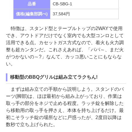
品番
CB-SBG-1
価格(編集部調べ)
37,584円
特徴は、スタンド型とテーブルトップの2WAYで使用
でき、アウトドアだけでなく室内でも大型コンロとして
活用できる点。カセットガス方式なので、着火も火力調
整も超カンタンだ。これさえあれば、「パパ～、まだ火
がつかないの～?」なんて、カッコ悪いことにもならな
い。
移動型のBBQグリルは組み立てラクちん!
まずは組み立ての手順から説明しよう。スタンドのパ
ーツ(脚部)は、ほぼ最初から組み上がっており、作業は
取っ手の部分をネジで止める程度。ラッチ錠を解除した
ら移動用の取っ手を押さえ、本体を持ち上げるだけ。最
初こそラッチ錠の場所などに戸惑ったが、2度目以降は
数秒で立ち上げられた。