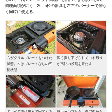
調理面積が広く、26cm径の器具を左右のバーナーで難な
く同時に使える。
右がグリルプレートをつけた
深く掘り下げられている形状
状態。左はプレートなしの五
が風防の役割を果たす
徳状態
ボンベ装着は磁石で固定する
庭キャンプなら、自宅内から