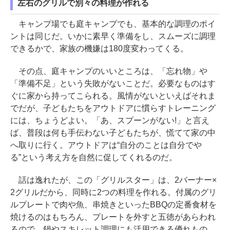
左右のグリルで別々の料理が作れる
キャンプ場でも庭キャンプでも、基本的な調理のポイ
ントは同じだ。いかに素早く準備をし、スムーズに調理
できるかで、家族の機嫌は180度変わってくる。
その点、庭キャンプのいいところは、「忘れ物」や
「準備不足」という失敗がないことだ。必要なものはす
ぐに家から持ってこられる。風情がないといえばそれま
でだが、子どもたちをアウトドアに慣らすトレーニング
には、ちょうどよい。「あ、スプーンがない!」と言え
ば、普段は何も手伝わない子どもたちが、慌てて家の中
へ取りに行く。アウトドアは“自分のことは自分でや
る”という考え方を自然に促してくれるのだ。
話は逸れたが、この「グリルスター」は、2バーナー×
2グリルだから、同時に2つの料理を作れる。付属のグリ
ルプレートで肉や魚、串焼きといったBBQの定番食材を
焼けるのはもちろん、プレートを外すと五徳があらわれ
るので、鍋やスキレット調理にも活用できる優れもの。