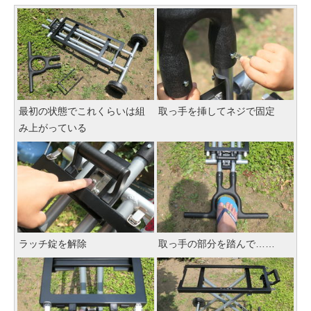
最初の状態でこれくらいは組
取っ手を挿してネジで固定
み上がっている
ラッチ錠を解除
取っ手の部分を踏んで……