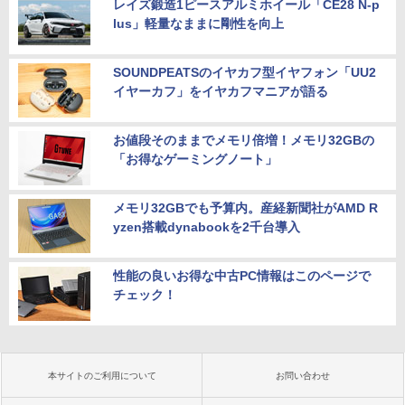
レイズ鍛造1ピースアルミホイール「CE28 N-p
lus」軽量なままに剛性を向上
SOUNDPEATSのイヤカフ型イヤフォン「UU2
イヤーカフ」をイヤカフマニアが語る
お値段そのままでメモリ倍増！メモリ32GBの
「お得なゲーミングノート」
メモリ32GBでも予算内。産経新聞社がAMD R
yzen搭載dynabookを2千台導入
性能の良いお得な中古PC情報はこのページで
チェック！
本サイトのご利用について
お問い合わせ