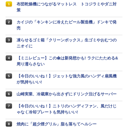
布団乾燥機につながるマットレス トコジラミやダニ対
1
策
カイジの「キンキンに冷えたビール製造機」ドンキで発
2
売
凍らせるゴミ箱「クリーンボックス」生ゴミやおむつの
3
ニオイに
【ミニレビュー】この傘は新発想かも! ラクにたためる&
4
周り濡らさない
【今日のいいね！】ジェットな強力風のハンディ扇風機
5
が気持ちいい!
山崎実業、冷蔵庫から出さずにドリンク注げるサーバー
6
【今日のいいね！】ニトリのハンディファン、風だけじ
7
ゃなく冷却プレートも気持ちいい!
焼肉に「超少煙グリル」脂も落ちてヘルシー
8