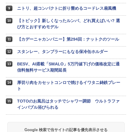
ニトリ、超コンパクトに折り畳めるコードレス扇風機
9
【トピック】新しくなったルンバ、どれ買えばいい? 選
10
び方とおすすめモデル
【カデーニャカンパニー】第294回：ナットクのツール
11
スタンレー、タンブラーにもなる保冷缶ホルダー
12
BESV、AI搭載「SMALO」5万円値下げの価格改定に通
13
信料無料サービス期間延長
厚切り肉をカセットコンロで焼けるイワタニ鋳鉄プレー
14
ト
TOTOのお風呂はタッチでシャワー調節 ウルトラファ
15
インバブル浴びられる
Google 検索で当サイトの記事を優先表示させる