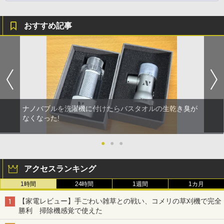
おすすめ記事
ナノバブルを洗濯機に付けたらバスタオルの生乾き臭が
なくなった!
●
●
●
アクセスランキング
1時間
24時間
1週間
1カ月
【家電レビュー】手ごわい雑草との戦い、コメリの草刈機で完全
勝利 掃除機感覚で使えた