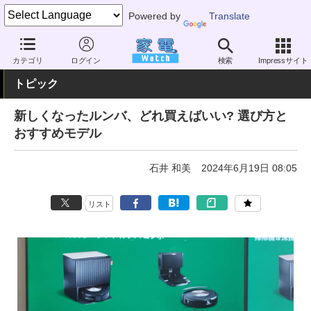
Powered by
Translate
家電 Watch
生活家電
掃除機
ロボット掃除機
カテゴリ
ログイン
検索
Impressサイト
トピック
新しくなったルンバ、どれ買えばいい? 選び方と
おすすめモデル
石井 和美
2024年6月19日 08:05
リスト