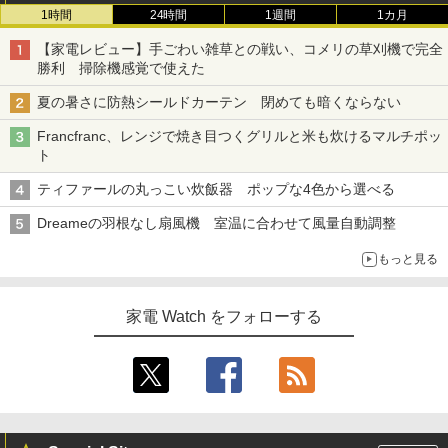
1時間
24時間
1週間
1カ月
【家電レビュー】手ごわい雑草との戦い、コメリの草刈機で完全
勝利 掃除機感覚で使えた
夏の暑さに防熱シールドカーテン 閉めても暗くならない
Francfranc、レンジで焼き目つくグリルと米も炊けるマルチポッ
ト
ティファールの丸っこい炊飯器 ポップな4色から選べる
Dreameの羽根なし扇風機 室温に合わせて風量自動調整
もっと見る
家電 Watch をフォローする