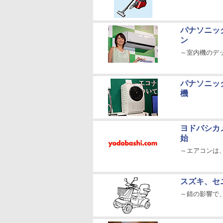
パナソニッ
ン
～室内機のデ
パナソニッ
機
ヨドバシカ
始
～エアコンは
スズキ、セ
～錆の影響で