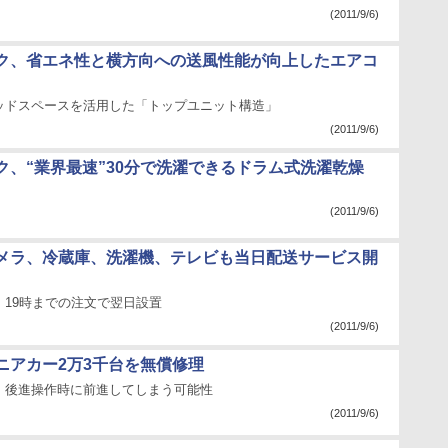
(2011/9/6)
ク、省エネ性と横方向への送風性能が向上したエアコ
ッドスペースを活用した「トップユニット構造」
(2011/9/6)
ク、“業界最速”30分で洗濯できるドラム式洗濯乾燥
(2011/9/6)
メラ、冷蔵庫、洗濯機、テレビも当日配送サービス開
、19時までの注文で翌日設置
(2011/9/6)
ニアカー2万3千台を無償修理
、後進操作時に前進してしまう可能性
(2011/9/6)