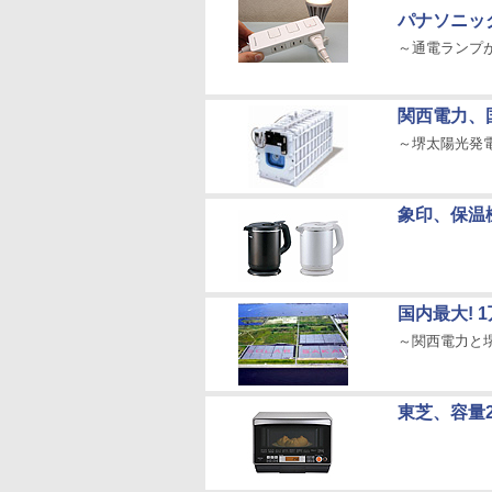
パナソニッ
～通電ランプ
関西電力、
～堺太陽光発
象印、保温
国内最大!
～関西電力と
東芝、容量