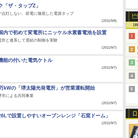
ク「ザ・タップZ」
が点灯しない、節電に徹底した電源タップ
(2011/9/8)
1
国内で初めて変電所にニッケル水素蓄電池を設置
電所と連系して需給の制御を実験
(2011/9/7)
機能の付いた電気ケトル
(2011/9/7)
 1万kWの「堺太陽光発電所」が営業運転開始
堺市による共同事業
(2011/9/7)
26Lで設置しやすいオーブンレンジ「石窯ドーム」
(2011/9/7)