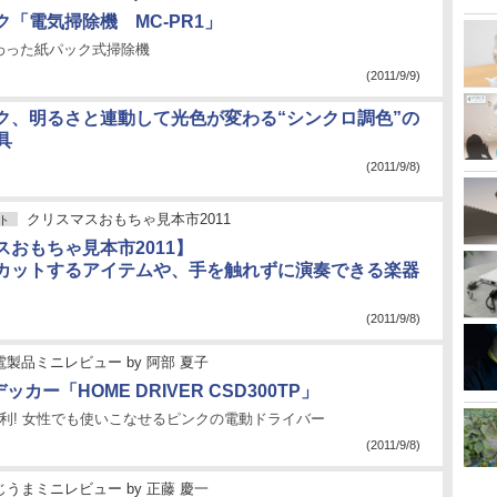
「電気掃除機 MC-PR1」
わった紙パック式掃除機
(2011/9/9)
ク、明るさと連動して光色が変わる“シンクロ調色”の
具
(2011/9/8)
クリスマスおもちゃ見本市2011
ト
スおもちゃ見本市2011】
カットするアイテムや、手を触れずに演奏できる楽器
(2011/9/8)
電製品ミニレビュー
by
阿部 夏子
カー「HOME DRIVER CSD300TP」
利! 女性でも使いこなせるピンクの電動ドライバー
(2011/9/8)
じうまミニレビュー
by
正藤 慶一