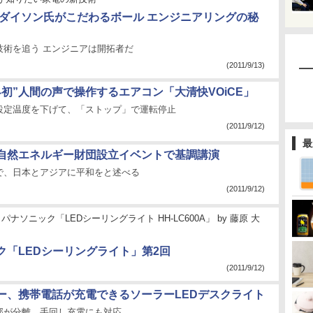
 ダイソン氏がこだわるボール エンジニアリングの秘
技術を追う エンジニアは開拓者だ
(2011/9/13)
界初”人間の声で操作するエアコン「大清快VOiCE」
設定温度を下げて、「ストップ」で運転停止
(2011/9/12)
最
自然エネルギー財団設立イベントで基調講演
で、日本とアジアに平和をと述べる
(2011/9/12)
パナソニック「LEDシーリングライト HH-LC600A」
by
藤原 大
ク「LEDシーリングライト」第2回
(2011/9/12)
ー、携帯電話が充電できるソーラーLEDデスクライト
部が分離。手回し充電にも対応