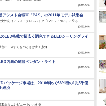
(2011/9/9)
動アシスト自転車「PAS」の2011年モデル試乗会
女性向けアシストクロスバイク「PAS VIENTA」に乗る
(2011/9/9)
色のLED搭載で幅広く調色できるLEDシーリングライ
緑色に、やすらぎのときは青く点灯
(2011/9/9)
LED内蔵の磁器ペンダントライト
(2011/9/9)
LEDパッケージ市場は、2010年比で56%増の1兆5千億
士経済
(2011/9/9)
電製品ミニレビュー
by
小林 樹