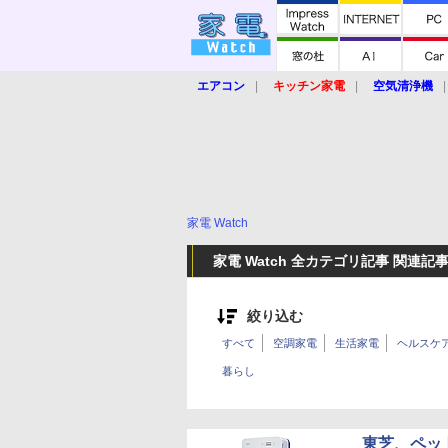
エアコン
キッチン家電
空気清浄機
炊飯器
ロボット掃除機
暖房器具
業界動向
【家電大賞2019】
【e-bi
家電 Watch
家電 Watch 全カテゴリ記事 関連記
絞り込む
すべて
空調家電
生活家電
ヘルスケ
暮らし
東芝、ペッ