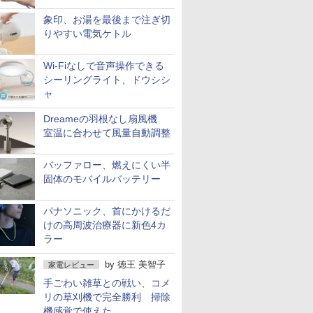
象印、お湯を最後まで注ぎ切
りやすい電気ケトル
Wi-Fiなしで音声操作できる
シーリングライト、ドウシシ
ャ
Dreameの羽根なし扇風機
室温に合わせて風量自動調整
バッファロー、燃えにくい半
固体のモバイルバッテリー
パナソニック、首にかけるだ
けの高周波治療器に新色4カ
ラー
by
徳王 美智子
家電レビュー
手ごわい雑草との戦い、コメ
リの草刈機で完全勝利 掃除
機感覚で使えた