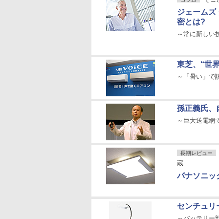
ジェームズ
密とは?
～常に新しい
東芝、“世
～「暑い」で
孫正義氏、
～巨大送電網
長期レビュー
蔵
パナソニッ
センチュリ
～バッテリー