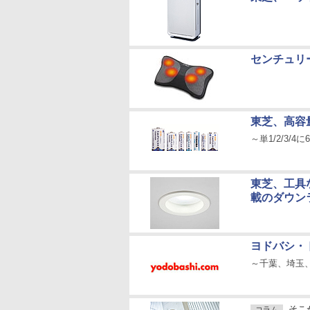
センチュリ
東芝、高容
～単1/2/3/
東芝、工具
載のダウン
ヨドバシ・
～千葉、埼玉
そこ
コラム