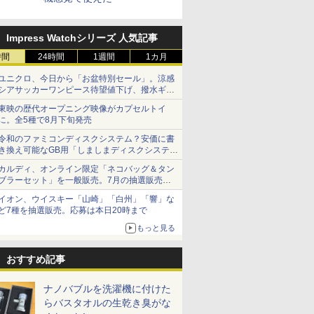
Impress Watchシリーズ 人気記事
時間
24時間
1週間
1カ月
ユニクロ、今日から「お盆特別セール」。涼感
シアサッカーワンピース待望値下げ、撥水ギア
ショーツは1990円に
東映の歴代オープニング映像がカプセルトイ
に。全5種で8月下旬発売
令和のファミコンディスクシステム？安価に書
き換え可能なGB用「しましまディスクシステ
ム」
カルディ、オンライン限定「ネコバッグ＆タン
ブラーセット」を一般販売。7月の抽選販売の
当選無効分
イオン、ウイスキー「山崎」「白州」「響」な
ど7種を抽選販売。応募は本日20時まで
もっと見る
おすすめ記事
ナノバブルを洗濯機に付けた
らバスタオルの生乾き臭がな