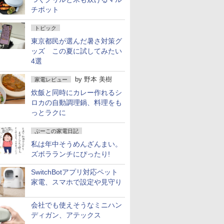
チポット
トピック
東京都民が選んだ暑さ対策グ
ッズ この夏に試してみたい
4選
by
野本 美樹
家電レビュー
炊飯と同時にカレー作れるシ
ロカの自動調理鍋、料理をも
っとラクに
ぷーこの家電日記
私は年中そうめんざんまい。
ズボラランチにぴったり!
SwitchBotアプリ対応ペット
家電、スマホで設定や見守り
会社でも使えそうなミニハン
ディガン、アテックス