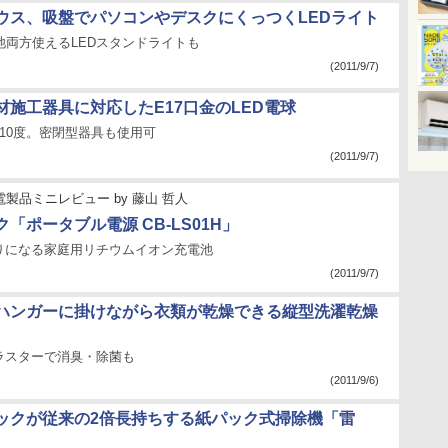
ウス、吸盤でパソコンやデスクにくっつくLEDライト
池両方使えるLEDスタンドライトも
(2011/9/7)
材施工器具に対応したE17口金のLED電球
10度。密閉型器具も使用可
(2011/9/7)
電製品ミニレビュー
by
藤山 哲人
「ポータブル電源 CB-LS01H」
りになる家庭用リチウムイオン充電池
(2011/9/7)
ハンガーに掛けながら衣類が乾燥できる縦型洗濯乾燥
ラスターで消臭・除菌も
(2011/9/6)
ックが従来の2倍長持ちする紙パック式掃除機「雷