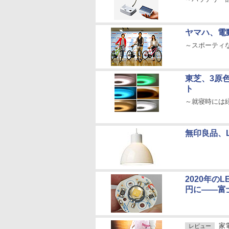
ヤマハ、電
～スポーティな
東芝、3原
ト
～就寝時には
無印良品、
2020年の
円に――富
家
レビュー