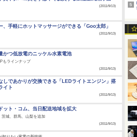
(2011/9/13)
ー、手軽にホットマッサージができる「Goo太郎」
(2011/9/13)
量かつ低放電のニッケル水素電池
4に6Pもラインナップ
(2011/9/13)
なしであかりが交換できる「LEDライトエンジン」搭
ライト
(2011/9/13)
ドット・コム、当日配送地域を拡大
、茨城、群馬、山梨を追加
(2011/9/13)
が知りたい家電の新技術