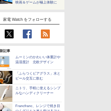
映画＆ゲームが極上体験に
家電 Watch をフォローする
新記事
ムーミンのかわいい体重計や
温湿度計 北欧デザイン
「ふらつくビアグラス」水と
ビール交互に飲む
ニトリ、手軽に使えるシンプ
ルなハンディクリーナー
Francfranc、レンジで焼き目
つくグリルと米も炊けるマル