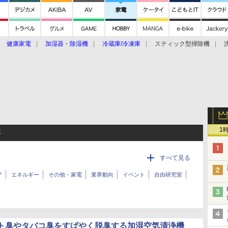
健康家電
加湿器・除湿機
冷蔵庫/冷凍庫
スティック型掃除機
扇風機
オーブン・電子レンジ
スマートハウス
掃除機
家事家電
ke大賞2019】
CES 2020
1
事
すべて見る
ア
エネルギー
その他・家電
業界動向
イベント
自由研究室
ト臭やタバコ臭をすばやく脱臭する加湿空気清浄機