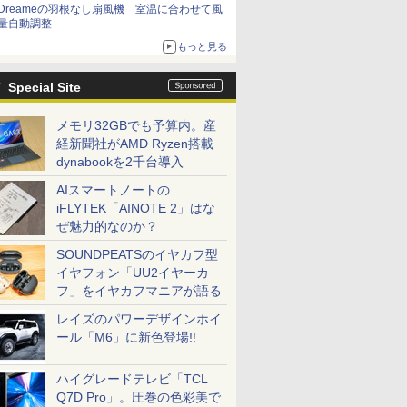
Dreameの羽根なし扇風機 室温に合わせて風
量自動調整
もっと見る
Special Site
メモリ32GBでも予算内。産
経新聞社がAMD Ryzen搭載
dynabookを2千台導入
AIスマートノートの
iFLYTEK「AINOTE 2」はな
ぜ魅力的なのか？
SOUNDPEATSのイヤカフ型
イヤフォン「UU2イヤーカ
フ」をイヤカフマニアが語る
レイズのパワーデザインホイ
ール「M6」に新色登場!!
ハイグレードテレビ「TCL
Q7D Pro」。圧巻の色彩美で