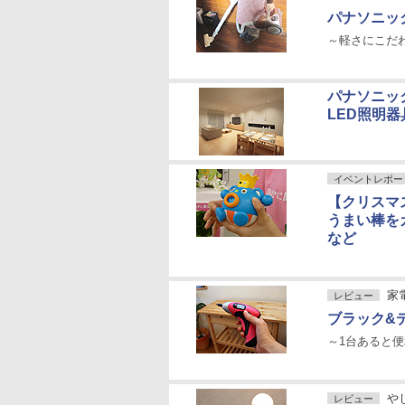
パナソニック
～軽さにこだ
パナソニッ
LED照明器
イベントレポー
【クリスマ
うまい棒を
など
家
レビュー
ブラック&デッ
～1台あると便
や
レビュー