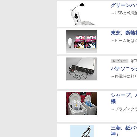
グリーンハ
～USBと乾電
東芝、断熱
～ビーム角は2
家
レビュー
パナソニック
～停電時に頼
シャープ、
機
～プラズマク
三菱、紙パ
神」