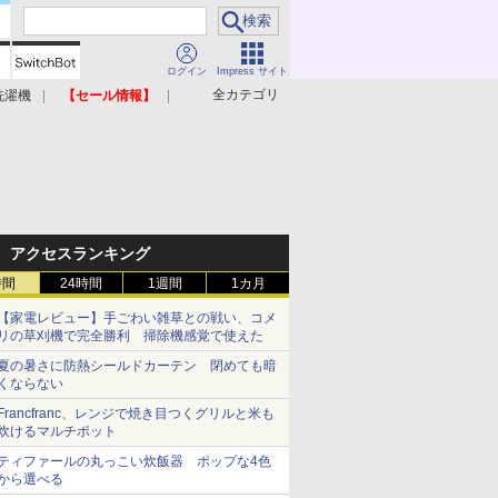
ログイン
Impress サイト
全カテゴリ
洗濯機
【セール情報】
照明器具
美容家電
アクセスランキング
時間
24時間
1週間
1カ月
【家電レビュー】手ごわい雑草との戦い、コメ
リの草刈機で完全勝利 掃除機感覚で使えた
夏の暑さに防熱シールドカーテン 閉めても暗
くならない
Francfranc、レンジで焼き目つくグリルと米も
炊けるマルチポット
ティファールの丸っこい炊飯器 ポップな4色
から選べる