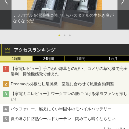
ナノバブルを洗濯機に付けたらバスタオルの生乾き臭が
なくなった!
●
●
●
アクセスランキング
1時間
24時間
1週間
1カ月
【家電レビュー】手ごわい雑草との戦い、コメリの草刈機で完全
勝利 掃除機感覚で使えた
Dreameの羽根なし扇風機 室温に合わせて風量自動調整
【家電ミニレビュー】ワークマンの腰につける爆風ファンが涼し
い!
バッファロー、燃えにくい半固体のモバイルバッテリー
夏の暑さに防熱シールドカーテン 閉めても暗くならない