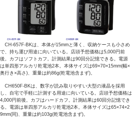
CH-657F-BK
CH650F-BK
CH-657F-BKは、本体が15mmと薄く、収納ケースも小さめ
で、持ち運び用途に向いている。店頭予想価格は5,000円前
後。カフはソフトカフ。計測結果は90回分記憶できる。電源
は単四形アルカリ乾電池2本。本体サイズは69×70×15mm(幅×
奥行き×高さ)、重量は約86g(乾電池含まず)。
CH650F-BKは、数字が読み取りやすい大型の液晶を採用
し、自宅で手軽に計測する用途に向いている。店頭予想価格は
4,000円前後。カフはハードカフ。計測結果は60回分記憶でき
る。電源は単四形アルカリ乾電池2本。本体サイズは65×74×2
9mm(同)、重量は約103g(乾電池含まず)。