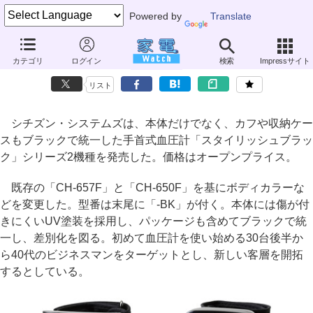
Powered by
Translate
シチズン・システムズ、黒で統一した手首式血圧計
カテゴリ
ログイン
検索
Impressサイト
～15mm厚の薄型と、大型液晶の2機種
リスト
シチズン・システムズは、本体だけでなく、カフや収納ケー
スもブラックで統一した手首式血圧計「スタイリッシュブラッ
ク」シリーズ2機種を発売した。価格はオープンプライス。
既存の「CH-657F」と「CH-650F」を基にボディカラーな
どを変更した。型番は末尾に「-BK」が付く。本体には傷が付
きにくいUV塗装を採用し、パッケージも含めてブラックで統
一し、差別化を図る。初めて血圧計を使い始める30台後半か
ら40代のビジネスマンをターゲットとし、新しい客層を開拓
するとしている。