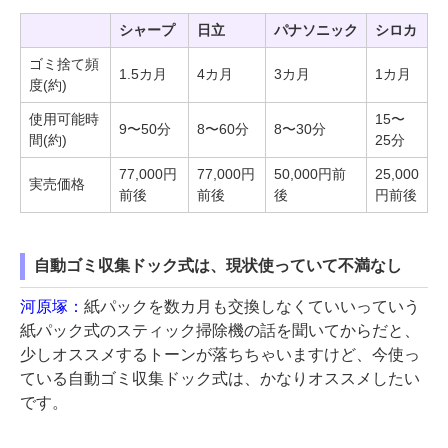
シャープ
日立
パナソニック
シロカ
ゴミ捨て頻
1.5カ月
4カ月
3カ月
1カ月
度(約)
使用可能時
15〜
9〜50分
8〜60分
8〜30分
間(約)
25分
77,000円
77,000円
50,000円前
25,000
実売価格
前後
前後
後
円前後
自動ゴミ収集ドック式は、現状使っていて不満なし
河原塚：
紙パックを数カ月も交換しなくていいっていう
紙パック式のスティック掃除機の話を聞いてからだと、
少しオススメするトーンが落ちちゃいますけど、今使っ
ている自動ゴミ収集ドック式は、かなりオススメしたい
です。