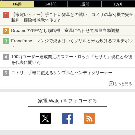
1時間
24時間
1週間
1カ月
【家電レビュー】手ごわい雑草との戦い、コメリの草刈機で完全
勝利 掃除機感覚で使えた
Dreameの羽根なし扇風機 室温に合わせて風量自動調整
Francfranc、レンジで焼き目つくグリルと米も炊けるマルチポッ
ト
100万ユーザー達成間近のスマートロック「セサミ」現在と今後
を代表に聞いた
ニトリ、手軽に使えるシンプルなハンディクリーナー
もっと見る
家電 Watch をフォローする