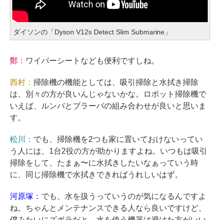
ダイソンの「Dyson V12s Detect Slim Submarine」
鄭：
ワイパーシートなども便利ですしね。
西村：
掃除機の機能としては、吸引掃除と水拭き掃除
は、別々の方が良いんじゃないかな。ロボット掃除機で
いえば、ルンバとブラーバの組み合わせが良いと思いま
す。
松川：
でも、掃除機を2つも家に置いておけないってい
う人には、1台2役の方が助かりますよね。いつもは吸引
掃除をして、たまぁ〜に水拭きしたいなぁっていう時
に、同じ掃除機で水拭きできればうれしいはず。
河原塚：
でも、水を扱うっていうのが気になるんですよ
ね。ちゃんとメンテナンスできる人なら良いですけど、
僕みたいにズボラだと、水を使う機器は避けた方がいい