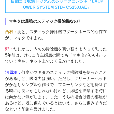
自動ゴミ収集ドック式のシャークニンジャ「EVOP
OWER SYSTEM STD+ CS150JAE」
マキタは最強のスティック掃除機なの?
西村：
あと、スティック掃除機でダークホース的な存在
が、マキタですよね。
鄭：
たしかに、うちの掃除機を買い替えようって思った
5年前は、けっこう主婦層の間でも「マキタがいい!」っ
ていう声を、ネット上でよく見かけました。
河原塚：
何度かマキタのスティック掃除機を使ったこと
があるけど、吸引力は強い。ただし、クリーナーヘッド
がかなりシンプルな作りで、フローリングなどを掃除す
る時には良いかもしれないけれど、絨毯を掃除する時に
は向かない気がします。また、うちの場合は畳の部屋が
あるけど、既に傷んでいるとはいえ、さらに傷みそうだ
なという印象を受けました。