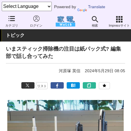
Powered by
Translate
家電 Watch
生活家電
掃除機
スティック型
カテゴリ
ログイン
検索
Impressサイト
トピック
いまスティック掃除機の注目は紙パック式? 編集
部で話し合ってみた
河原塚 英信
2024年5月29日 08:05
リスト