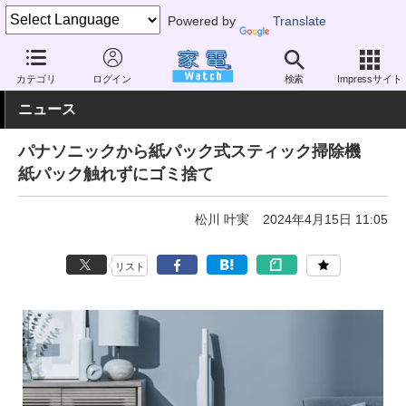
Powered by
Translate
家電 Watch
生活家電
掃除機
スティック型
カテゴリ
ログイン
検索
Impressサイト
ニュース
パナソニックから紙パック式スティック掃除機
紙パック触れずにゴミ捨て
松川 叶実
2024年4月15日 11:05
リスト