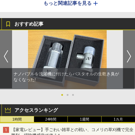
もっと関連記事を見る
おすすめ記事
ナノバブルを洗濯機に付けたらバスタオルの生乾き臭が
なくなった!
●
●
●
アクセスランキング
1時間
24時間
1週間
1カ月
【家電レビュー】手ごわい雑草との戦い、コメリの草刈機で完全