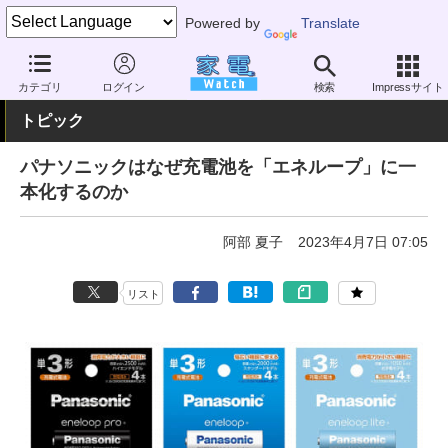
Powered by
Translate
家電 Watch
生活家電
電池・タップ
充電池
カテゴリ
ログイン
検索
Impressサイト
トピック
パナソニックはなぜ充電池を「エネループ」に一
本化するのか
阿部 夏子
2023年4月7日 07:05
リスト