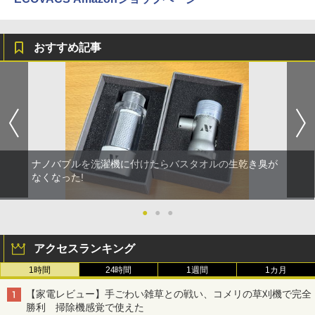
おすすめ記事
ナノバブルを洗濯機に付けたらバスタオルの生乾き臭が
なくなった!
●
●
●
アクセスランキング
1時間
24時間
1週間
1カ月
【家電レビュー】手ごわい雑草との戦い、コメリの草刈機で完全
勝利 掃除機感覚で使えた