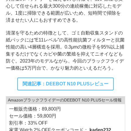
心して任せられる最大300分の連続稼働に対応したモデ
ル。1度に掃除できる範囲が広いため、短時間で掃除を
済ませたい人にもおすすめできる。
清潔を守るための特徴として、ゴミ自動収集スタンドの
紙パックには“E11レベル”の高性能抗菌フィルターと抗菌
性能の高い4層構造を採用。0.3μmの微粒子を95%以上捕
集するだけでなくカビや菌の繁殖を抑えてニオイなども
防ぐ。2023年のモデルながら、今回のブラックフライデ
ー価格は5万円台で、かなり魅力的といえるだろう。
関連記事：DEEBOT N10 PLUSレビュー
AmazonブラックフライデーのDEEBOT N10 PLUSセール情報
一般販売価格：89,800円
セール価格：59,800円
割引率：33% OFF
家電 Watch 2% OFFクーポンコード：
kaden232