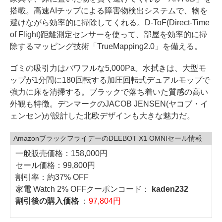
搭載。高速AIチップによる障害物検出システムで、物を
避けながら効率的に掃除してくれる。D-ToF(Direct-Time
of Flight)距離測定センサーを使って、部屋を効率的に掃
除するマッピング技術「TrueMapping2.0」を備える。
ゴミの吸引力はパワフルな5,000Pa。水拭きは、大型モ
ップが1分間に180回転する加圧回転式デュアルモップで
強力に床を清掃する。ブラックで落ち着いた質感の高い
外観も特徴。デンマークのJACOB JENSEN(ヤコブ・イ
ェンセン)が設計した北欧デザインも大きな魅力だ。
AmazonブラックフライデーのDEEBOT X1 OMNIセール情報
一般販売価格：158,000円
セール価格：99,800円
割引率：約37% OFF
家電 Watch 2% OFFクーポンコード：
kaden232
割引後の購入価格
：
97,804円