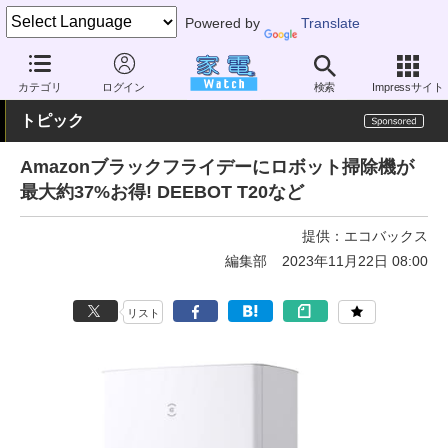
Powered by
Translate
家電 Watch
生活家電
掃除機
ロボット掃除機
カテゴリ
ログイン
検索
Impressサイト
トピック
Amazonブラックフライデーにロボット掃除機が
最大約37%お得! DEEBOT T20など
提供：
エコバックス
編集部
2023年11月22日 08:00
リスト