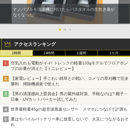
ナノバブルを洗濯機に付けたらバスタオルの生乾き臭が
なくなった!
●
●
●
アクセスランキング
1時間
24時間
1週間
1カ月
空気入れも電動がイイ! トレックの軽量133gモデルでフロアポン
プの出番が消えた【ミニレビュー】
【家電レビュー】手ごわい雑草との戦い、コメリの草刈機で完全
勝利 掃除機感覚で使えた
【男の清潔感向上委員会】男の紫外線対策、手軽なのは? 帽子・
日傘・UVカットパーカー試してみた
世界最軽量45gの超音波風速センサー スマホにつなげて計測も
夏はモバイルバッテリー車に放置しないで 火災につながるおそ
れ