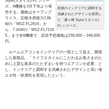
Style(スタイル) FL シリー
ズ」6機種を3月下旬より発
部屋のインテリアに調和する
売する。価格はオープンプ
洗練されたデザインを採用し
ライス。定格冷房能力2.8k
た「霧ヶ峰 Style(スタイル)
Wの「MSZ-FL2816」か
FL シリーズ」
ら、7.1kWの「MSZ-FL7116
S」まで全6機種で、店頭予想価格は258,000～348,000
円。
ルームエアコンをインテリアの一部として捉え、開発
した新製品。「ライフスタイルにこだわるお客さまのた
めに上質な家具のたたずまいを持つエアコンが必要」と
し、インテリアと調和する洗練されたデザインと高い省
エネ性・快適性を実現したという。