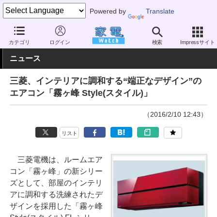
Powered by
Translate
家電 Watch
空調家電
エアコン
カテゴリ
ログイン
検索
Impressサイト
ニュース
三菱、インテリアに調和する“端正なデザイン”の
エアコン「霧ヶ峰 Style(スタイル)」
（2016/2/10 12:43）
リスト
三菱電機は、ルームエア
コン「霧ヶ峰」の新シリー
ズとして、部屋のインテリ
アに調和する洗練されたデ
ザインを採用した「霧ヶ峰