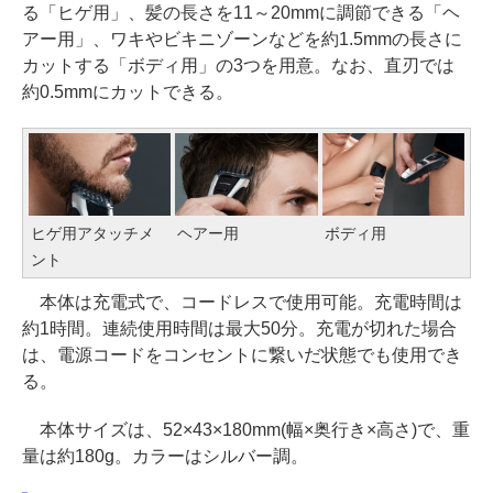
る「ヒゲ用」、髪の長さを11～20mmに調節できる「ヘ
アー用」、ワキやビキニゾーンなどを約1.5mmの長さに
カットする「ボディ用」の3つを用意。なお、直刃では
約0.5mmにカットできる。
ヒゲ用アタッチメ
ヘアー用
ボディ用
ント
本体は充電式で、コードレスで使用可能。充電時間は
約1時間。連続使用時間は最大50分。充電が切れた場合
は、電源コードをコンセントに繋いだ状態でも使用でき
る。
本体サイズは、52×43×180mm(幅×奥行き×高さ)で、重
量は約180g。カラーはシルバー調。