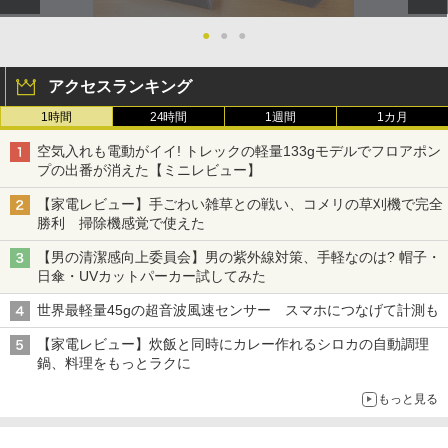
●
●
●
アクセスランキング
1時間
24時間
1週間
1カ月
空気入れも電動がイイ! トレックの軽量133gモデルでフロアポン
プの出番が消えた【ミニレビュー】
【家電レビュー】手ごわい雑草との戦い、コメリの草刈機で完全
勝利 掃除機感覚で使えた
【男の清潔感向上委員会】男の紫外線対策、手軽なのは? 帽子・
日傘・UVカットパーカー試してみた
世界最軽量45gの超音波風速センサー スマホにつなげて計測も
【家電レビュー】炊飯と同時にカレー作れるシロカの自動調理
鍋、料理をもっとラクに
もっと見る