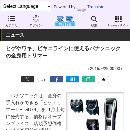
Powered by
Translate
家電 Watch
ヘルスケア
シェーバー
トリマー
カテゴリ
ログイン
検索
Impressサイト
ニュース
ヒゲやワキ、ビキニラインに使えるパナソニック
の全身用トリマー
（2015/9/29 00:00）
リスト
パナソニックは、全身の
手入れができる「ヒゲトリ
マー ER-GB74」を11月上旬
に発売する。価格はオープ
ンプライス。店頭予想価格