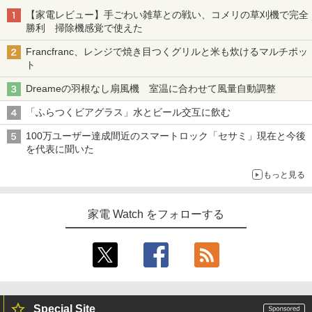
【家電レビュー】手ごわい雑草との戦い、コメリの草刈機で完全
勝利 掃除機感覚で使えた
Francfranc、レンジで焼き目つくグリルと米も炊けるマルチポッ
ト
Dreameの羽根なし扇風機 室温に合わせて風量自動調整
「ふらつくビアグラス」水とビール交互に飲む
100万ユーザー達成間近のスマートロック「セサミ」現在と今後
を代表に聞いた
もっと見る
家電 Watch をフォローする
Special Site