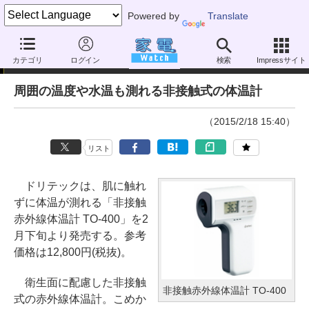
Powered by
Translate
ニュース
カテゴリ
ログイン
検索
Impressサイト
周囲の温度や水温も測れる非接触式の体温計
（2015/2/18 15:40）
リスト
ドリテックは、肌に触れ
ずに体温が測れる「非接触
赤外線体温計 TO-400」を2
月下旬より発売する。参考
価格は12,800円(税抜)。
衛生面に配慮した非接触
非接触赤外線体温計 TO-400
式の赤外線体温計。こめか