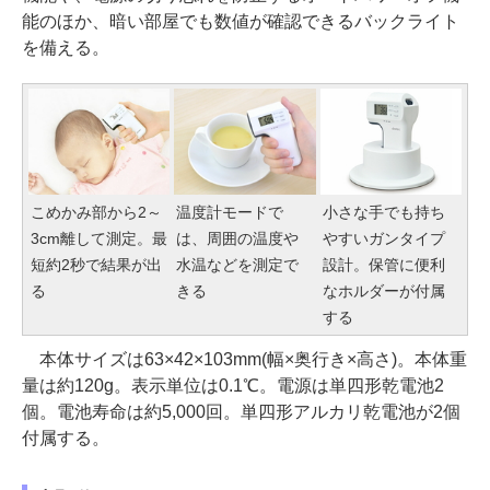
能のほか、暗い部屋でも数値が確認できるバックライト
を備える。
こめかみ部から2～
温度計モードで
小さな手でも持ち
3cm離して測定。最
は、周囲の温度や
やすいガンタイプ
短約2秒で結果が出
水温などを測定で
設計。保管に便利
る
きる
なホルダーが付属
する
本体サイズは63×42×103mm(幅×奥行き×高さ)。本体重
量は約120g。表示単位は0.1℃。電源は単四形乾電池2
個。電池寿命は約5,000回。単四形アルカリ乾電池が2個
付属する。