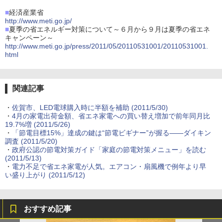
■
経済産業省
http://www.meti.go.jp/
■
夏季の省エネルギー対策について～６月から９月は夏季の省エネ
キャンペーン～
http://www.meti.go.jp/press/2011/05/20110531001/20110531001.
html
関連記事
・
佐賀市、LED電球購入時に半額を補助 (2011/5/30)
・
4月の家電出荷金額、省エネ家電への買い替え増加で前年同月比
19.7%増 (2011/5/26)
・
「節電目標15%」達成の鍵は“節電ビギナー”が握る――ダイキン
調査 (2011/5/20)
・
政府公認の節電対策ガイド「家庭の節電対策メニュー」を読む
(2011/5/13)
・
電力不足で省エネ家電が人気。エアコン・扇風機で例年より早
い盛り上がり (2011/5/12)
おすすめ記事