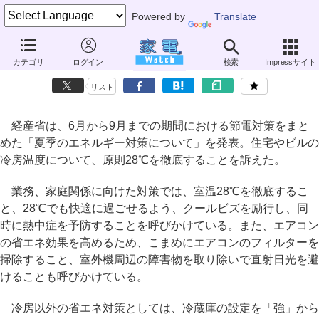
Powered by
Translate
経産省、6～9月は“室温28℃の徹底”を呼びかけ
カテゴリ
ログイン
検索
Impressサイト
～住宅やビル、交通機関など。政府も自ら実施
リスト
経産省は、6月から9月までの期間における節電対策をまと
めた「夏季のエネルギー対策について」を発表。住宅やビルの
冷房温度について、原則28℃を徹底することを訴えた。
業務、家庭関係に向けた対策では、室温28℃を徹底するこ
と、28℃でも快適に過ごせるよう、クールビズを励行し、同
時に熱中症を予防することを呼びかけている。また、エアコン
の省エネ効果を高めるため、こまめにエアコンのフィルターを
掃除すること、室外機周辺の障害物を取り除いで直射日光を避
けることも呼びかけている。
冷房以外の省エネ対策としては、冷蔵庫の設定を「強」から