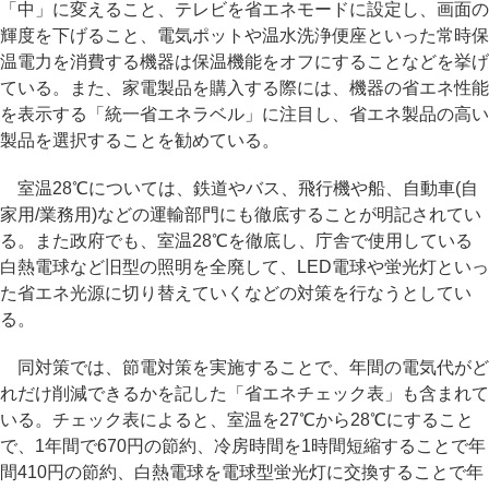
「中」に変えること、テレビを省エネモードに設定し、画面の
輝度を下げること、電気ポットや温水洗浄便座といった常時保
温電力を消費する機器は保温機能をオフにすることなどを挙げ
ている。また、家電製品を購入する際には、機器の省エネ性能
を表示する「統一省エネラベル」に注目し、省エネ製品の高い
製品を選択することを勧めている。
室温28℃については、鉄道やバス、飛行機や船、自動車(自
家用/業務用)などの運輸部門にも徹底することが明記されてい
る。また政府でも、室温28℃を徹底し、庁舎で使用している
白熱電球など旧型の照明を全廃して、LED電球や蛍光灯といっ
た省エネ光源に切り替えていくなどの対策を行なうとしてい
る。
同対策では、節電対策を実施することで、年間の電気代がど
れだけ削減できるかを記した「省エネチェック表」も含まれて
いる。チェック表によると、室温を27℃から28℃にすること
で、1年間で670円の節約、冷房時間を1時間短縮することで年
間410円の節約、白熱電球を電球型蛍光灯に交換することで年