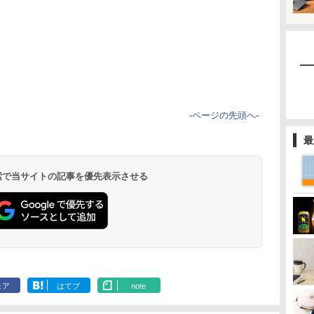
-
ページの先頭へ
-
最
 検索で当サイトの記事を優先表示させる
ェア
はてブ
note