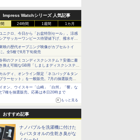
Impress Watchシリーズ 人気記事
時間
24時間
1週間
1カ月
ユニクロ、今日から「お盆特別セール」。涼感
シアサッカーワンピース待望値下げ、撥水ギア
ショーツは1990円に
東映の歴代オープニング映像がカプセルトイ
に。全5種で8月下旬発売
令和のファミコンディスクシステム？安価に書
き換え可能なGB用「しましまディスクシステ
ム」
カルディ、オンライン限定「ネコバッグ＆タン
ブラーセット」を一般販売。7月の抽選販売の
当選無効分
イオン、ウイスキー「山崎」「白州」「響」な
ど7種を抽選販売。応募は本日20時まで
もっと見る
おすすめ記事
ナノバブルを洗濯機に付けた
らバスタオルの生乾き臭がな
くなった!