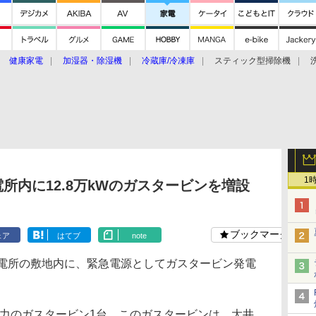
健康家電
加湿器・除湿機
冷蔵庫/冷凍庫
スティック型掃除機
扇風機
オーブン・電子レンジ
スマートハウス
掃除機
家事家電
ke大賞2019】
CES 2020
1
所内に12.8万kWのガスタービンを増設
ブックマーク
ェア
はてブ
note
電所の敷地内に、緊急電源としてガスタービン発電
出力のガスタービン1台。このガスタービンは、大井