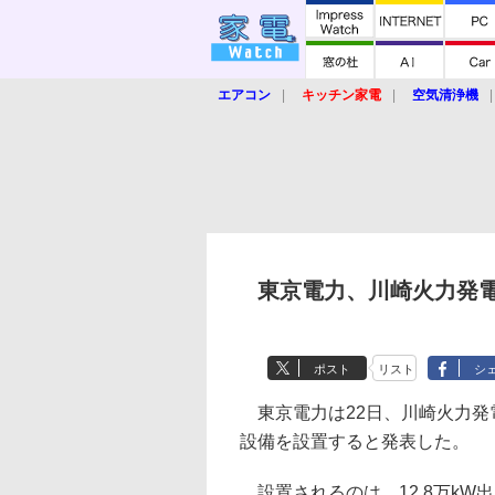
エアコン
キッチン家電
空気清浄機
炊飯器
ロボット掃除機
暖房器具
業界動向
【家電大賞2019】
【e-bi
東京電力、川崎火力発電
ポスト
リスト
シ
東京電力は22日、川崎火力発
設備を設置すると発表した。
設置されるのは、12.8万kW