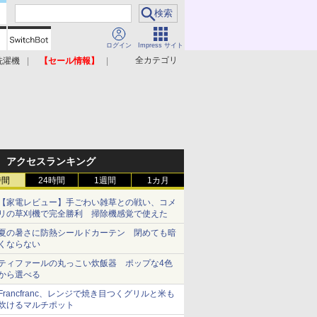
ログイン
Impress サイト
全カテゴリ
洗濯機
【セール情報】
照明器具
美容家電
アクセスランキング
時間
24時間
1週間
1カ月
【家電レビュー】手ごわい雑草との戦い、コメ
リの草刈機で完全勝利 掃除機感覚で使えた
夏の暑さに防熱シールドカーテン 閉めても暗
くならない
ティファールの丸っこい炊飯器 ポップな4色
から選べる
Francfranc、レンジで焼き目つくグリルと米も
炊けるマルチポット