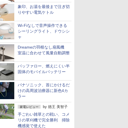
象印、お湯を最後まで注ぎ切
りやすい電気ケトル
Wi-Fiなしで音声操作できる
シーリングライト、ドウシシ
ャ
Dreameの羽根なし扇風機
室温に合わせて風量自動調整
バッファロー、燃えにくい半
固体のモバイルバッテリー
パナソニック、首にかけるだ
けの高周波治療器に新色4カ
ラー
by
徳王 美智子
家電レビュー
手ごわい雑草との戦い、コメ
リの草刈機で完全勝利 掃除
機感覚で使えた