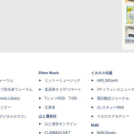
Rittor Music
イカロス出版
dフォーラム
リットーミュージック
AIRLINEweb
ップ担当者フォーラム
楽器探そう!デジマート
Jディフェンスニュー
ness Library
TシャツPOD T-OD
通訳翻訳ジャーナル
セミナー
立東舎
JレスキューWeb
 X（デジタルクロス）
山と溪谷社
イカロスアカデミー
山と溪谷オンライン
MdN
CLIMBING-NET
MdN Books