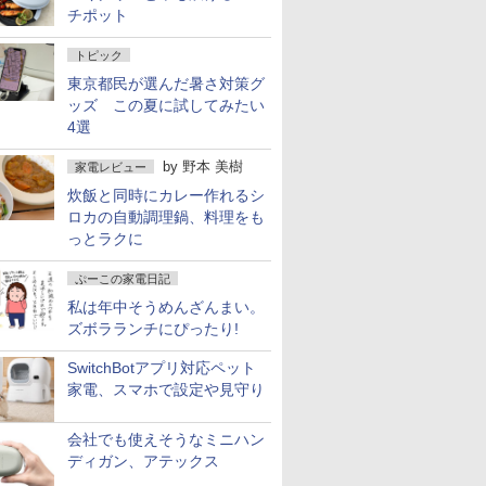
チポット
トピック
東京都民が選んだ暑さ対策グ
ッズ この夏に試してみたい
4選
by
野本 美樹
家電レビュー
炊飯と同時にカレー作れるシ
ロカの自動調理鍋、料理をも
っとラクに
ぷーこの家電日記
私は年中そうめんざんまい。
ズボラランチにぴったり!
SwitchBotアプリ対応ペット
家電、スマホで設定や見守り
会社でも使えそうなミニハン
ディガン、アテックス