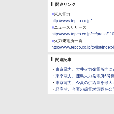
関連リンク
■
東京電力
http://www.tepco.co.jp/
■
ニュースリリース
http://www.tepco.co.jp/cc/press/11
■
火力発電所一覧
http://www.tepco.co.jp/tp/list/index-
関連記事
・
東京電力、大井火力発電所内に21万
・
東京電力、鹿島火力発電所6号機が発電
・
東京電力、今夏の供給量を最大5,200
・
経産省、今夏の節電対策案を公開 (20