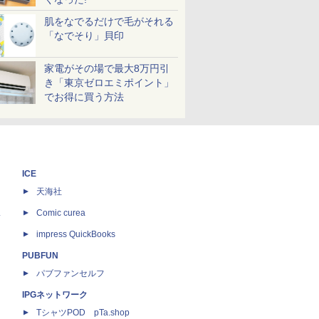
肌をなでるだけで毛がそれる
「なでそり」貝印
家電がその場で最大8万円引
き「東京ゼロエミポイント」
でお得に買う方法
ICE
天海社
ス
Comic curea
impress QuickBooks
PUBFUN
パブファンセルフ
IPGネットワーク
TシャツPOD pTa.shop