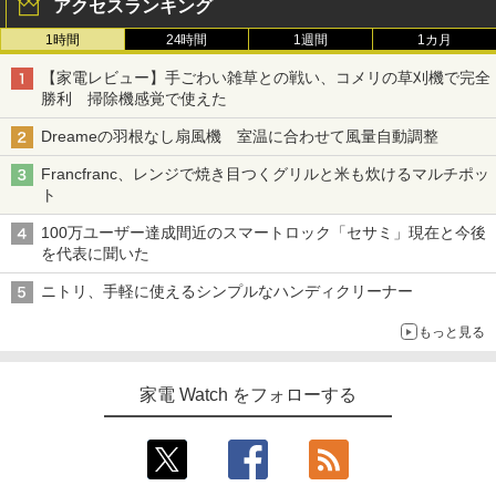
アクセスランキング
1時間
24時間
1週間
1カ月
【家電レビュー】手ごわい雑草との戦い、コメリの草刈機で完全
勝利 掃除機感覚で使えた
Dreameの羽根なし扇風機 室温に合わせて風量自動調整
Francfranc、レンジで焼き目つくグリルと米も炊けるマルチポッ
ト
100万ユーザー達成間近のスマートロック「セサミ」現在と今後
を代表に聞いた
ニトリ、手軽に使えるシンプルなハンディクリーナー
もっと見る
家電 Watch をフォローする