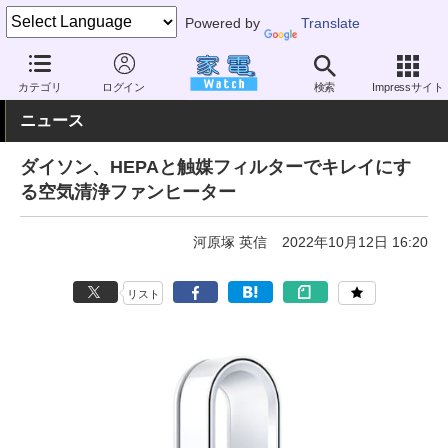
Powered by
Translate
家電 Watch
空調家電
空気清浄機
単機能
カテゴリ
ログイン
検索
Impressサイト
ニュース
ダイソン、HEPAと触媒フィルターでキレイにす
る空気清浄ファンヒーター
河原塚 英信
2022年10月12日 16:20
リスト