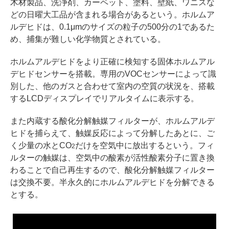
木材製品、洗浄剤、カーペット、塗料、壁紙、ワニスな
どの日曜大工品が含まれる場合があるという。ホルムア
ルデヒドは、0.1μmのサイズの粒子の500分の1であるた
め、捕集が難しい化学物質とされている。
ホルムアルデヒドをより正確に検知する固体ホルムアル
デヒドセンサーを搭載。専用のVOCセンサーによって識
別した、他のガスと合わせて室内の空質の状況を、搭載
するLCDディスプレイでリアルタイムに表示する。
また内蔵する酸化分解触媒フィルターが、ホルムアルデ
ヒドを捕らえて、触媒反応によって分解したあとに、ご
く少量の水とCO
だけを空気中に放出するという。フィ
2
ルターの触媒は、空気中の酸素が活性酸素分子に置き換
わることで自己再生するので、酸化分解触媒フィルター
は交換不要。半永久的にホルムアルデヒドを分解できる
とする。