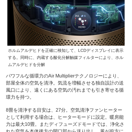
ホルムアルデヒドを正確に検知して、LCDディスプレイに表示
する。同時に、内蔵する酸化分解触媒フィルターにより、ホル
ムアルデヒドを分解
パワフルな循環力のAir Multiplierテクノロジーにより、
部屋全体の空気を清浄。気流を増幅させる独自設計の送
風口により、遠くにある空気の汚れまでも引き寄せる循
環力を持つ。
8畳を清浄する目安は、27分。空気清浄ファンヒーター
として利用する場合は、ヒーターモードに設定。暖房能
力は最大10畳。またディフューズドモードでは、浄化さ
れた空気を本体後方の開口部から送り出し、風が前方に