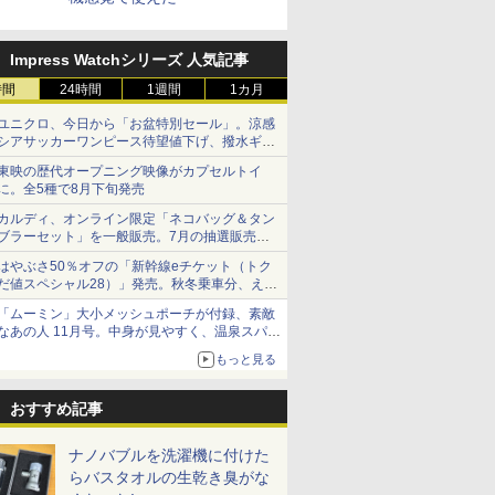
Impress Watchシリーズ 人気記事
時間
24時間
1週間
1カ月
ユニクロ、今日から「お盆特別セール」。涼感
シアサッカーワンピース待望値下げ、撥水ギア
ショーツは1990円に
東映の歴代オープニング映像がカプセルトイ
に。全5種で8月下旬発売
カルディ、オンライン限定「ネコバッグ＆タン
ブラーセット」を一般販売。7月の抽選販売の
当選無効分
はやぶさ50％オフの「新幹線eチケット（トク
だ値スペシャル28）」発売。秋冬乗車分、えき
ねっと限定
「ムーミン」大小メッシュポーチが付録、素敵
なあの人 11月号。中身が見やすく、温泉スパに
も使える
もっと見る
おすすめ記事
ナノバブルを洗濯機に付けた
らバスタオルの生乾き臭がな