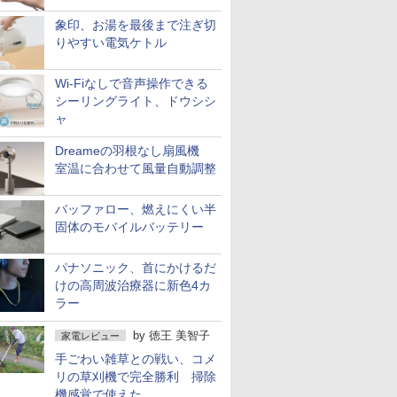
象印、お湯を最後まで注ぎ切
りやすい電気ケトル
Wi-Fiなしで音声操作できる
シーリングライト、ドウシシ
ャ
Dreameの羽根なし扇風機
室温に合わせて風量自動調整
バッファロー、燃えにくい半
固体のモバイルバッテリー
パナソニック、首にかけるだ
けの高周波治療器に新色4カ
ラー
by
徳王 美智子
家電レビュー
手ごわい雑草との戦い、コメ
リの草刈機で完全勝利 掃除
機感覚で使えた