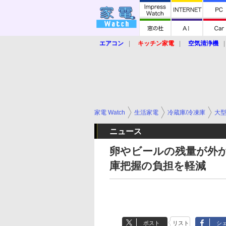
エアコン
キッチン家電
空気清浄機
炊飯器
ロボット掃除機
暖房器具
業界動向
【家電大賞2019】
【e-bi
家電 Watch
生活家電
冷蔵庫/冷凍庫
大型
ニュース
卵やビールの残量が外か
庫把握の負担を軽減
ポスト
リスト
シ