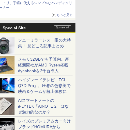
ニトリ、手軽に使えるシンプルなハンディクリ
ーナー
もっと見る
Special Site
ソニーミラーレス一眼の大特
集！ 見どころ記事まとめ
メモリ32GBでも予算内。産
経新聞社がAMD Ryzen搭載
dynabookを2千台導入
ハイグレードテレビ「TCL
Q7D Pro」。圧巻の色彩美で
映画＆ゲームが極上体験に
AIスマートノートの
iFLYTEK「AINOTE 2」はな
ぜ魅力的なのか？
レイズのプレミアムカー向け
ブランドHOMURAから