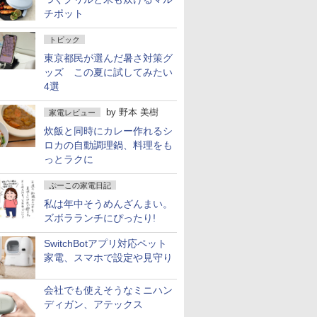
チポット
トピック
東京都民が選んだ暑さ対策グ
ッズ この夏に試してみたい
4選
by
野本 美樹
家電レビュー
炊飯と同時にカレー作れるシ
ロカの自動調理鍋、料理をも
っとラクに
ぷーこの家電日記
私は年中そうめんざんまい。
ズボラランチにぴったり!
SwitchBotアプリ対応ペット
家電、スマホで設定や見守り
会社でも使えそうなミニハン
ディガン、アテックス