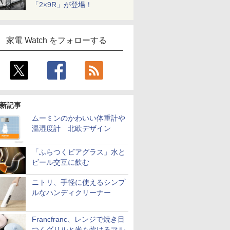
「2×9R」が登場！
家電 Watch をフォローする
新記事
ムーミンのかわいい体重計や
温湿度計 北欧デザイン
「ふらつくビアグラス」水と
ビール交互に飲む
ニトリ、手軽に使えるシンプ
ルなハンディクリーナー
Francfranc、レンジで焼き目
つくグリルと米も炊けるマル