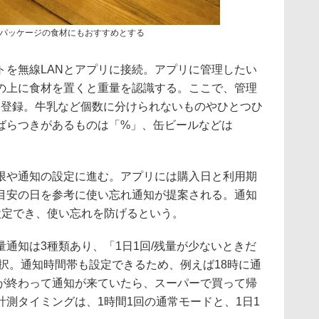
パッケージの食材にもおすすめとする
トを無線LANとアプリに接続。アプリに管理したい
の上に食材を置くと重量を認識する。ここで、管理
を登録。牛乳など個数に分けられないものやひとつひ
ばらつきがあるものは「%」、缶ビールなどは
限や通知の設定に進む。アプリには購入日と利用期
目安の日を参考に使い忘れ通知が提案される。通知
設定でき、使い忘れを防げるという。
通知は3種類あり、「1日1回/残量が少ないときだ
択。通知時間帯も設定できるため、例えば18時に通
が終わって通知が来ていたら、スーパーで買って帰
測タイミングは、1時間1回の通常モードと、1日1