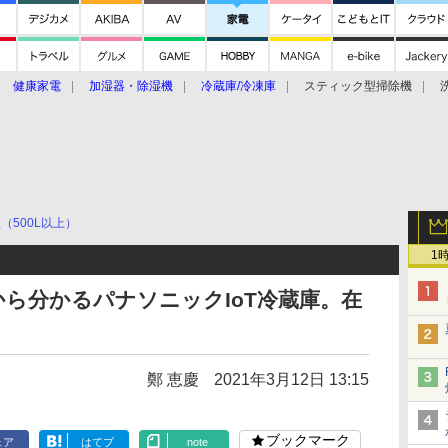
健康家電
加湿器・除湿機
冷蔵庫/冷凍庫
スティック型掃除機
扇風機
オーブン・電子レンジ
スマートハウス
掃除機
家事家電
ke大賞2019】
CES 2020
（500L以上）
1
ら分かるパナソニックIoT冷蔵庫。在
鄭 恵慶
2021年3月12日 13:15
ブックマーク
ェア
はてブ
note