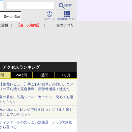
ログイン
Impress サイト
全カテゴリ
洗濯機
【セール情報】
照明器具
美容家電
アクセスランキング
時間
24時間
1週間
1カ月
【家電レビュー】手ごわい雑草との戦い、コメ
リの草刈機で完全勝利 掃除機感覚で使えた
夏の暑さに防熱シールドカーテン 閉めても暗
くならない
Francfranc、レンジで焼き目つくグリルと米も
炊けるマルチポット
ティファールの丸っこい炊飯器 ポップな4色
から選べる