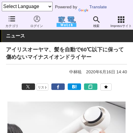
Powered by
Translate
家電 Watch
ヘルスケア
美容家電
ドライヤー
カテゴリ
ログイン
検索
Impressサイト
ニュース
アイリスオーヤマ、髪を自動で60℃以下に保って
傷めないマイナスイオンドライヤー
中林暁
2020年6月16日 14:40
リスト