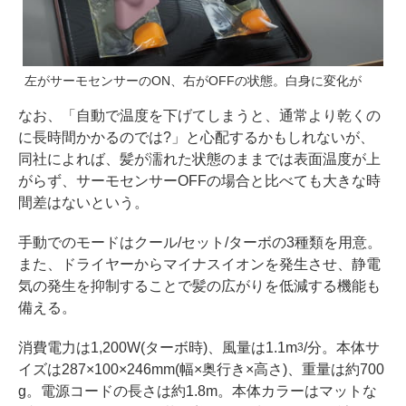
左がサーモセンサーのON、右がOFFの状態。白身に変化が
なお、「自動で温度を下げてしまうと、通常より乾くの
に長時間かかるのでは?」と心配するかもしれないが、
同社によれば、髪が濡れた状態のままでは表面温度が上
がらず、サーモセンサーOFFの場合と比べても大きな時
間差はないという。
手動でのモードはクール/セット/ターボの3種類を用意。
また、ドライヤーからマイナスイオンを発生させ、静電
気の発生を抑制することで髪の広がりを低減する機能も
備える。
消費電力は1,200W(ターボ時)、風量は1.1m
/分。本体サ
3
イズは287×100×246mm(幅×奥行き×高さ)、重量は約700
g。電源コードの長さは約1.8m。本体カラーはマットな