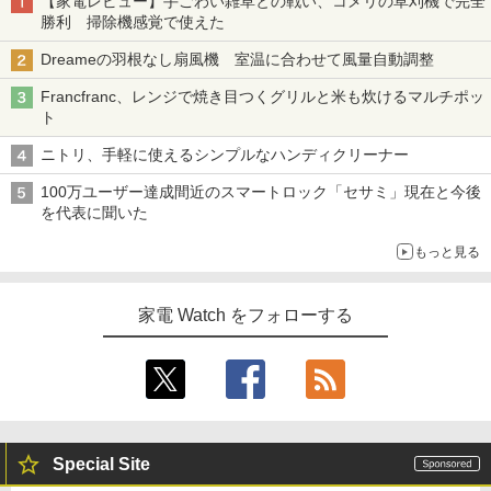
【家電レビュー】手ごわい雑草との戦い、コメリの草刈機で完全
勝利 掃除機感覚で使えた
Dreameの羽根なし扇風機 室温に合わせて風量自動調整
Francfranc、レンジで焼き目つくグリルと米も炊けるマルチポッ
ト
ニトリ、手軽に使えるシンプルなハンディクリーナー
100万ユーザー達成間近のスマートロック「セサミ」現在と今後
を代表に聞いた
もっと見る
家電 Watch をフォローする
Special Site