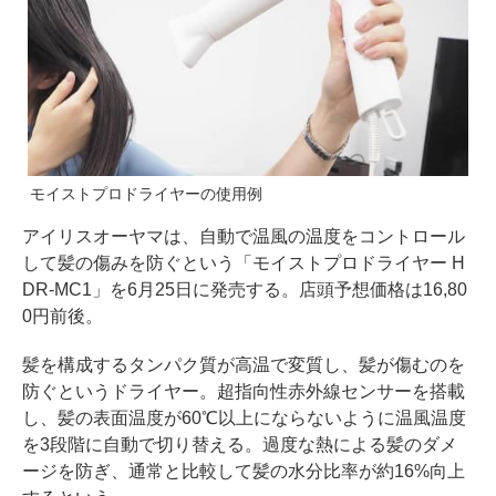
モイストプロドライヤーの使用例
アイリスオーヤマは、自動で温風の温度をコントロール
して髪の傷みを防ぐという「モイストプロドライヤー H
DR-MC1」を6月25日に発売する。店頭予想価格は16,80
0円前後。
髪を構成するタンパク質が高温で変質し、髪が傷むのを
防ぐというドライヤー。超指向性赤外線センサーを搭載
し、髪の表面温度が60℃以上にならないように温風温度
を3段階に自動で切り替える。過度な熱による髪のダメ
ージを防ぎ、通常と比較して髪の水分比率が約16%向上