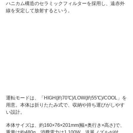
ハニカム構造のセラミックフィルターを採用し、遠赤外
線を安定して放射するという。
運転モードは、「HIGH(約70℃)/LOW(約55℃)/COOL」を
用意。本体は折りたたみ式で、収納や持ち運びがしやす
い設計。
本体サイズは、約160×76×201mm(幅×奥行き×高さ)で、
重量は約480g。消費電力は1,100W。送風ノズルが付