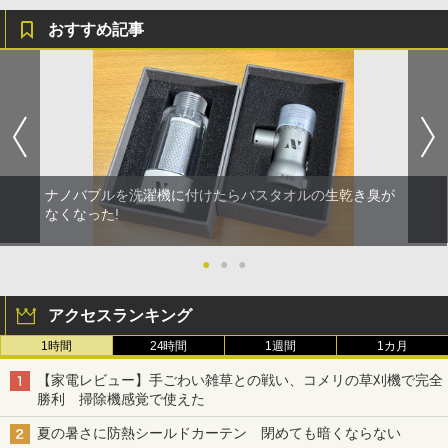
おすすめ記事
ナノバブルを洗濯機に付けたらバスタオルの生乾き臭が
なくなった!
●
●
●
アクセスランキング
1時間
24時間
1週間
1カ月
【家電レビュー】手ごわい雑草との戦い、コメリの草刈機で完全
勝利 掃除機感覚で使えた
夏の暑さに防熱シールドカーテン 閉めても暗くならない