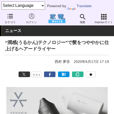
Powered by
Translate
家電 Watch
ヘルスケア
美容家電
ドライヤー
カテゴリ
ログイン
検索
Impressサイト
ニュース
“潤感(うるかん)テクノロジー”で髪をつややかに仕
上げるヘアードライヤー
西村 夢音
2020年6月17日 17:19
リスト