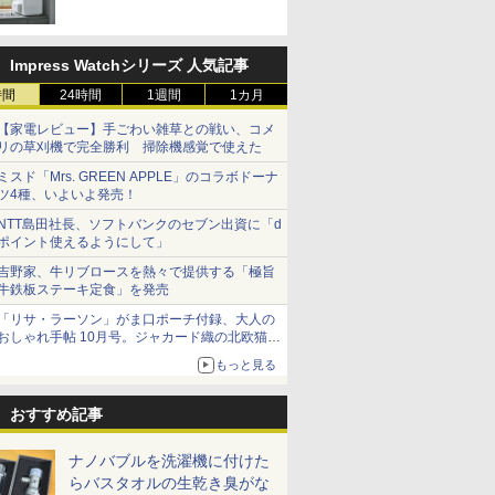
Impress Watchシリーズ 人気記事
時間
24時間
1週間
1カ月
【家電レビュー】手ごわい雑草との戦い、コメ
リの草刈機で完全勝利 掃除機感覚で使えた
ミスド「Mrs. GREEN APPLE」のコラボドーナ
ツ4種、いよいよ発売！
NTT島田社長、ソフトバンクのセブン出資に「d
ポイント使えるようにして」
吉野家、牛リブロースを熱々で提供する「極旨
牛鉄板ステーキ定食」を発売
「リサ・ラーソン」がま口ポーチ付録、大人の
おしゃれ手帖 10月号。ジャカード織の北欧猫デ
ザイン
もっと見る
おすすめ記事
ナノバブルを洗濯機に付けた
らバスタオルの生乾き臭がな