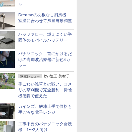
ャ
Dreameの羽根なし扇風機
室温に合わせて風量自動調整
バッファロー、燃えにくい半
固体のモバイルバッテリー
パナソニック、首にかけるだ
けの高周波治療器に新色4カ
ラー
by
徳王 美智子
家電レビュー
手ごわい雑草との戦い、コメ
リの草刈機で完全勝利 掃除
機感覚で使えた
カインズ、解凍上手で価格も
手ごろな電子レンジ
工事不要のパナソニック食洗
機 1〜2人向け