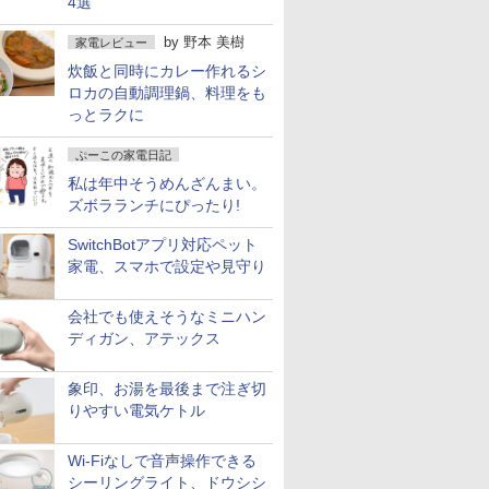
4選
by
野本 美樹
家電レビュー
炊飯と同時にカレー作れるシ
ロカの自動調理鍋、料理をも
っとラクに
ぷーこの家電日記
私は年中そうめんざんまい。
ズボラランチにぴったり!
SwitchBotアプリ対応ペット
家電、スマホで設定や見守り
会社でも使えそうなミニハン
ディガン、アテックス
象印、お湯を最後まで注ぎ切
りやすい電気ケトル
Wi-Fiなしで音声操作できる
シーリングライト、ドウシシ