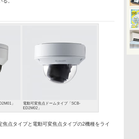
いる。
2M01」
電動可変焦点ドームタイプ「SCB-
ED2M02」
焦点タイプと電動可変焦点タイプの2機種をライ