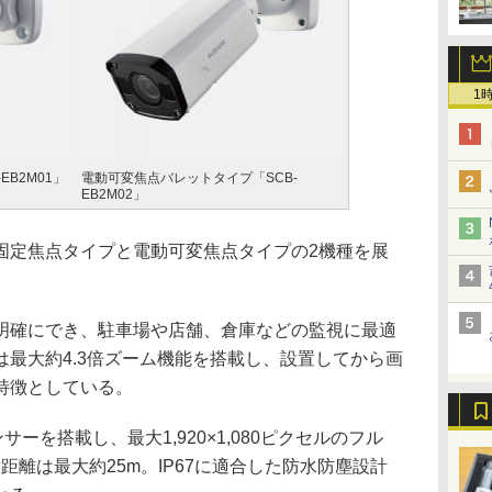
1
B2M01」
電動可変焦点バレットタイプ「SCB-
EB2M02」
定焦点タイプと電動可変焦点タイプの2機種を展
確にでき、駐車場や店舗、倉庫などの監視に最適
最大約4.3倍ズーム機能を搭載し、設置してから画
特徴としている。
ーを搭載し、最大1,920×1,080ピクセルのフル
距離は最大約25m。IP67に適合した防水防塵設計