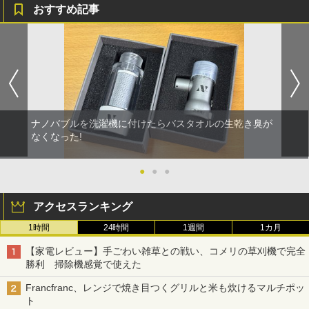
おすすめ記事
ナノバブルを洗濯機に付けたらバスタオルの生乾き臭が
なくなった!
●
●
●
アクセスランキング
1時間
24時間
1週間
1カ月
【家電レビュー】手ごわい雑草との戦い、コメリの草刈機で完全
勝利 掃除機感覚で使えた
Francfranc、レンジで焼き目つくグリルと米も炊けるマルチポッ
ト