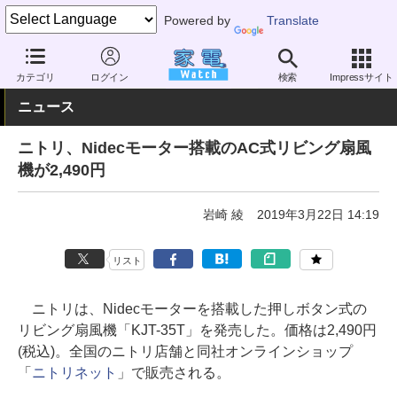
Powered by
Translate
家電 Watch
空調家電
扇風機
単機能
カテゴリ
ログイン
検索
Impressサイト
ニュース
ニトリ、Nidecモーター搭載のAC式リビング扇風
機が2,490円
岩崎 綾
2019年3月22日 14:19
リスト
ニトリは、Nidecモーターを搭載した押しボタン式の
リビング扇風機「KJT-35T」を発売した。価格は2,490円
(税込)。全国のニトリ店舗と同社オンラインショップ
「
ニトリネット
」で販売される。