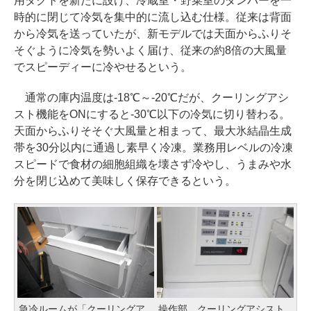
用ダクトを新たに設け、冷蔵室・野菜室のダンパーを一
時的に閉じて冷気を集中的に流し込む仕様。従来は背面
から冷気を送っていたが、新モデルでは天面からふりそ
そぐように冷気を勢いよく届け、従来の約8倍の大風量
でスピーディーに冷やせるという。
通常の庫内温度は-18℃～-20℃だが、クーリングアシ
スト機能をONにすると-30℃以下の冷気に切り替わる。
天面からふりそそぐ大風量と相まって、最大氷結晶生成
帯を30分以内に通過し素早く冷凍。業務用レベルの冷凍
スピードで食材の細胞組織を壊さず冷やし、うまみや水
分を閉じ込めて美味しく保存できるという。
急冷ルームが「クーリングア
操作部。クーリングアシスト