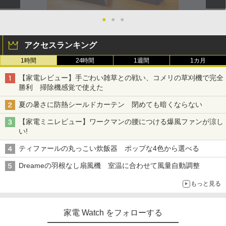
●
●
●
アクセスランキング
1時間
24時間
1週間
1カ月
【家電レビュー】手ごわい雑草との戦い、コメリの草刈機で完全
勝利 掃除機感覚で使えた
夏の暑さに防熱シールドカーテン 閉めても暗くならない
【家電ミニレビュー】ワークマンの腰につける爆風ファンが涼し
い!
ティファールの丸っこい炊飯器 ポップな4色から選べる
Dreameの羽根なし扇風機 室温に合わせて風量自動調整
もっと見る
家電 Watch をフォローする