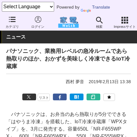
Powered by
Translate
家電 Watch
生活家電
冷蔵庫/冷凍庫
大型（500L以上）
カテゴリ
ログイン
検索
Impressサイト
ニュース
パナソニック、業務用レベルの急冷ルームであら
熱取りのほか、おかずを美味しく冷凍できるIoT冷
蔵庫
西村 夢音
2019年2月13日 13:38
リスト
パナソニックは、お弁当のあら熱取りが5分でできる
「はやうま冷凍」を搭載した、IoT冷凍冷蔵庫「WPXタ
イプ」を、3月に発売する。容量650L「NR-F655WP
X」、600L「NR-F605WPX」、550L「NR-F555WPX」