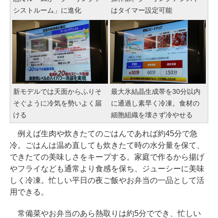
シストルーム」に進化
はタイマー設定可能
新モデルでは天面からふりそ
最大氷結晶生成帯を30分以内
そぐように冷気を勢いよく届
に通過し素早く冷凍。食材の
ける
細胞組織を壊さず冷やせる
例えば生肉や炊きたてのごはんであれば約45分で急
冷。ごはんは温め直しても炊きたて時の水分量を保て、
できたての美味しさをキープする。家庭で作るから揚げ
やフライなども通常より食感を保ち、ジューシーに美味
しく冷凍。忙しい平日の夜ご飯やお弁当の一品として活
用できる。
常備菜やお弁当のあら熱取りは約5分ででき、忙しい