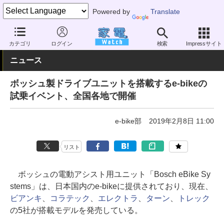
Powered by
Translate
家電 Watch
その他・家電
アウトドア
電動自転車
カテゴリ
ログイン
検索
Impressサイト
ニュース
ボッシュ製ドライブユニットを搭載するe-bikeの
試乗イベント、全国各地で開催
e-bike部
2019年2月8日 11:00
リスト
ボッシュの電動アシスト用ユニット「Bosch eBike Sy
stems」は、日本国内のe-bikeに提供されており、現在、
ビアンキ
、
コラテック
、
エレクトラ
、
ターン
、
トレック
の5社が搭載モデルを発売している。