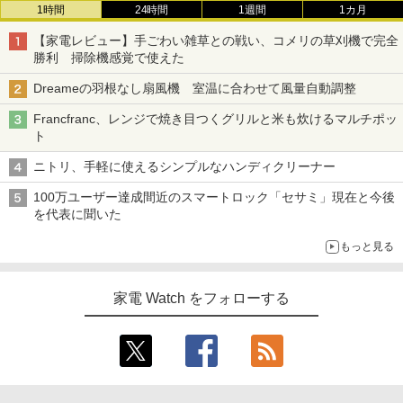
1時間
24時間
1週間
1カ月
【家電レビュー】手ごわい雑草との戦い、コメリの草刈機で完全
勝利 掃除機感覚で使えた
Dreameの羽根なし扇風機 室温に合わせて風量自動調整
Francfranc、レンジで焼き目つくグリルと米も炊けるマルチポッ
ト
ニトリ、手軽に使えるシンプルなハンディクリーナー
100万ユーザー達成間近のスマートロック「セサミ」現在と今後
を代表に聞いた
もっと見る
家電 Watch をフォローする