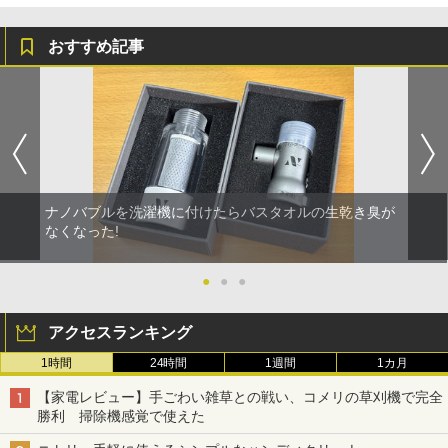
おすすめ記事
ナノバブルを洗濯機に付けたらバスタオルの生乾き臭が
なくなった!
●
●
●
アクセスランキング
1時間
24時間
1週間
1カ月
【家電レビュー】手ごわい雑草との戦い、コメリの草刈機で完全
勝利 掃除機感覚で使えた