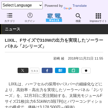
Powered by
Translate
家電 Watch
エネルギー
エネルギー
太陽電池
カテゴリ
ログイン
検索
Impressサイト
ニュース
LIXIL、Fサイズで310Wの出力を実現したソーラー
パネル「Jシリーズ」
岩崎 綾
2018年11月21日 11:55
リスト
LIXILは、ハーフセルの採用やバスバーの細線化などに
より、高効率・高出力を実現したソーラーパネル「Jシリ
ーズ」を、12月3日に受注開始する。太陽光モジュールF
サイズ21枚(出力6.51kWの3段7列)とパワーコンディショ
ナの構成で、価格は3,178,500円～(税抜)。