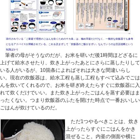
添付されている「ご家庭で理想のごはんを炊くための十カ条」は、極め羽釜だけでなく、一般的な炊飯器でも参考
になるアドバイスが満載されている。これを読まずして「炊飯器のご飯がまずい」なんていうのは言語道断という
知識ばかり
筆者の母がそうなのだが、お米を研いだ後1時間ほどざるに
上げて給水させたり、炊き上がったあとにさらに蒸したりして
いる人がいるが、10箇条によればそれは大きな間違いらし
い。現在の炊飯器は、給水工程も蒸し工程もすべて込みでごは
んを炊いてくれるので、お米を研ぎ終えたらすぐに炊飯器に入
れて炊くだけでいい。また炊き上がったごはんを蒸す必要はま
ったくない。つまり炊飯器のふたを開けた時点で一番おいしい
ごはんが炊けているのだ。
ただ1つやるべきことは、炊き
上がったらすぐにごはんをかき
混ぜること。内釜の側面や横に