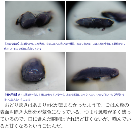
【おどり炊き】
左は輪切りにした状態、右はごはんの長い方の断面。おどり炊きは、ごはん粒の中心にも澱粉が多く
残っているので紫色に変化している
【極め羽釜】
多くの澱粉がα化して糖にかわっているので、あまり紫色になっていない。つまり口にいれて瞬間から
甘いごはんということだ
おどり炊きはあまりα化が進まなかったようで、ごはん粒の
表面を除き大部分が紫色になっている。つまり澱粉が多く残っ
ているので、口に含んだ瞬間はそれほど甘くないが、噛んでい
ると甘くなるというごはんだ。