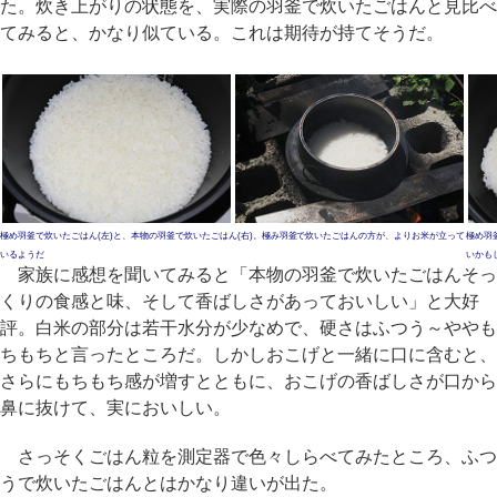
た。炊き上がりの状態を、実際の羽釜で炊いたごはんと見比べ
てみると、かなり似ている。これは期待が持てそうだ。
極め羽釜で炊いたごはん(左)と、本物の羽釜で炊いたごはん(右)。極み羽釜で炊いたごはんの方が、よりお米が立って
極め羽
いるようだ
いかも
家族に感想を聞いてみると「本物の羽釜で炊いたごはんそっ
くりの食感と味、そして香ばしさがあっておいしい」と大好
評。白米の部分は若干水分が少なめで、硬さはふつう～ややも
ちもちと言ったところだ。しかしおこげと一緒に口に含むと、
さらにもちもち感が増すとともに、おこげの香ばしさが口から
鼻に抜けて、実においしい。
さっそくごはん粒を測定器で色々しらべてみたところ、ふつ
うで炊いたごはんとはかなり違いが出た。