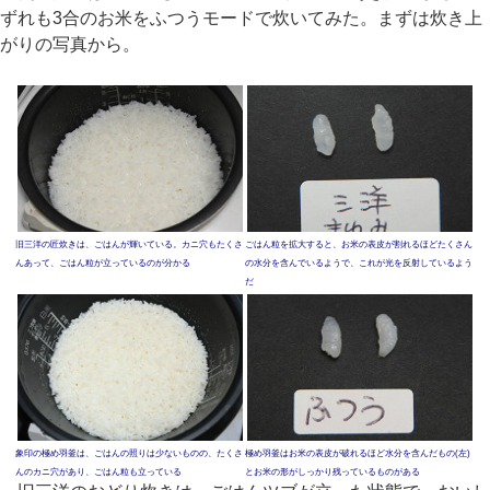
ずれも3合のお米をふつうモードで炊いてみた。まずは炊き上
がりの写真から。
旧三洋の匠炊きは、ごはんが輝いている。カニ穴もたくさ
ごはん粒を拡大すると、お米の表皮が割れるほどたくさん
んあって、ごはん粒が立っているのが分かる
の水分を含んでいるようで、これが光を反射しているよう
だ
象印の極め羽釜は、ごはんの照りは少ないものの、たくさ
極め羽釜はお米の表皮が破れるほど水分を含んだもの(左)
んのカニ穴があり、ごはん粒も立っている
とお米の形がしっかり残っているものがある