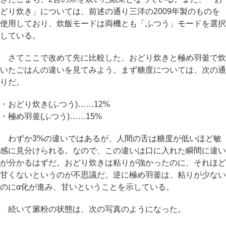
どり炊き」については、前述の通り三洋の2009年製のものを
使用しており、炊飯モードは両機とも「ふつう」モードを選択
している。
さてここで改めて先に比較した、おどり炊きと極め羽釜で炊
いたごはんの違いを見てみよう。まず糖度については、次の通
りだ。
・おどり炊き(ふつう)……12%
・極め羽釜(ふつう)……15%
わずか3%の違いではあるが、人間の舌は糖度が低いほど敏
感に見分けられる。なので、この違いは口に入れた瞬間に違い
が分かるはずだ。おどり炊きは粘りが強かったのに、それほど
甘くないというのが不思議だ。逆に極め羽釜は、粘りが少ない
のにα化が進み、甘いということを示している。
続いて澱粉の状態は、次の写真のようになった。