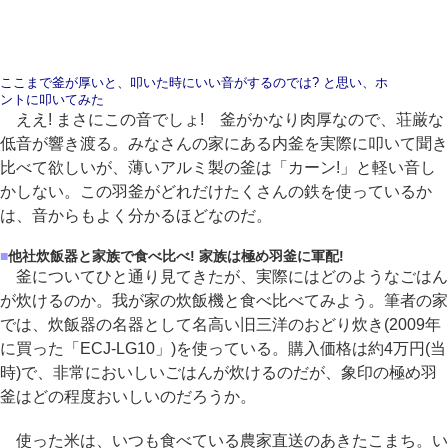
ここまで釜が厚いと、叩いた時にいい音がするのでは? と思い、ホ
ントに叩いてみた
ええ! まさにこの音でしょ! 釜がかなり肉厚なので、荘厳な
低音が響き渡る。みなさんの家にある内釜を実際に叩いて聞き
比べて欲しいが、薄いアルミ製の釜は「カーン!」と軽い音し
かしない。この羽釜がどれだけたくさんの鉄を使っているか
は、音からもよく分かるほどなのだ。
■
他社炊飯器と家族で食べ比べ! 家族は極め羽釜に軍配!
釜についてひと通り見てきたが、実際にはどのようなごはん
が炊けるのか。我が家の炊飯機と食べ比べてみよう。筆者の家
では、炊飯器の名器として名高い旧三洋のおどり炊き(2009年
に買った「ECJ-LG10」)を使っている。購入価格は約4万円(当
時)で、非常においしいごはんが炊けるのだが、象印の極め羽
釜はどの程度おいしいのだろうか。
使った米は、いつも食べている農家直送のあきたこまち。い