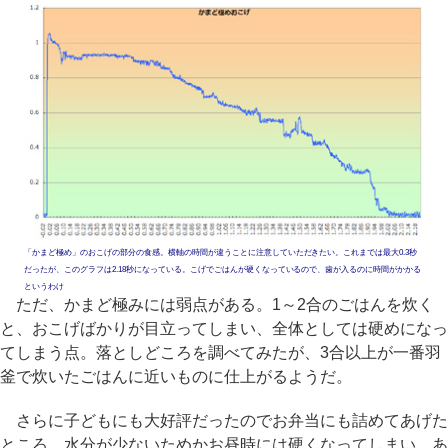
「かまど極め」のおこげの部分の食感。横軸の時間が違うことに注意していただきたい。これまでは最大0.3秒
だったが、このグラフは2.18秒になっている。こげでごはんが硬くなっているので、歯が入るのに時間がかかる
というわけ
ただ、かまど極みには弱点がある。1～2合のごはんを炊く
と、おこげばかりが目立ってしまい、全体としては硬めになっ
てしまう点。落としどころを調べてみたが、3合以上が一番羽
釜で炊いたごはんに近いものに仕上がるようだ。
さらに子どもにも大好評だったのでお弁当にも詰めてあげた
ところ、水分が少ないためかお昼時には硬くなってしまい、あ