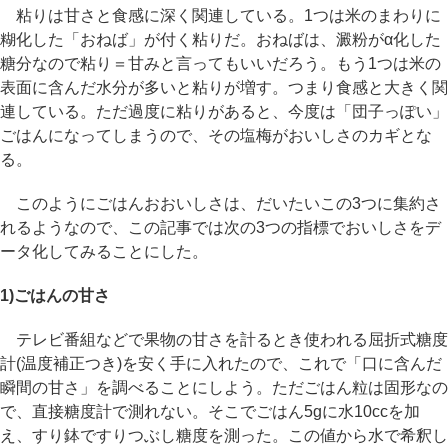
粘りは甘さと食感に深く関連している。1つは米のまわりに
糊化した「おねば」が付く粘りだ。おねばは、澱粉がα化した
糖分なので粘り＝甘みと言ってもいいだろう。もう1つは米の
表面に含んだ水分が多いと粘りが増す。つまり食感と大きく関
連している。ただ過度に粘りがあると、今度は「団子っぽい」
ごはんになってしまうので、その塩梅がおいしさのカギとな
る。
このようにごはんおおいしさは、だいたいこの3つに集約さ
れるようなので、この記事では次の3つの指標でおいしさをデ
ータ化してみることにした。
1)ごはんの甘さ
テレビ番組などで果物の甘さを計るとき使われる屈折式糖度
計(温度補正つき)を安く手に入れたので、これで「口に含んだ
瞬間の甘さ」を調べることにしよう。ただごはん粒は固形なの
で、直接糖度計で測れない。そこでごはん5gに水10ccを加
え、すり鉢ですりつぶし糖度を測った。この値から水で希釈し