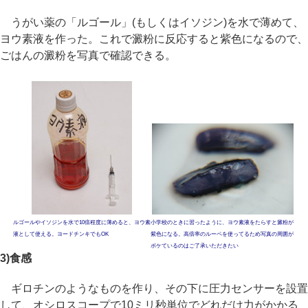
うがい薬の「ルゴール」(もしくはイソジン)を水で薄めて、
ヨウ素液を作った。これで澱粉に反応すると紫色になるので、
ごはんの澱粉を写真で確認できる。
ルゴールやイソジンを水で10倍程度に薄めると、ヨウ素
小学校のときに習ったように、ヨウ素液をたらすと澱粉が
液として使える。ヨードチンキでもOK
紫色になる。高倍率のルーペを使ってるため写真の周囲が
ボケているのはご了承いただきたい
3)食感
ギロチンのようなものを作り、その下に圧力センサーを設置
して、オシロスコープで10ミリ秒単位でどれだけ力がかかる