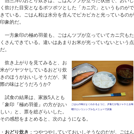
旧三洋のおどり炊きは、ごはんツブが立った状態で、おいし
く炊けた目安となるポツポツとした「カニ穴」というものがで
きている。ごはん粒は水分を含んでピカピカと光っているのが
印象的だ。
一方象印の極め羽釜も、ごはんツブが立っていてカニ穴もた
くさんできている。違いはあまりお米が光っていないという点
だ。
炊き上がりを見てみると、お
米がツヤツヤしているおどり炊
きのほうがおいしそうだが、実
際の味はどうだろうか?
試食の結果は、家族5人とも
「象印『極め羽釜』の方がおい
ごはんの味がよくわかるように、夕食だが塩ジャケとお味
噌汁というシンプルなメニューで試食
しい」と、票を総ざらいした。
その感想をまとめると、次のようになる。
・
おどり炊き
：つやつやしていておいしそうなのだが、ごはん