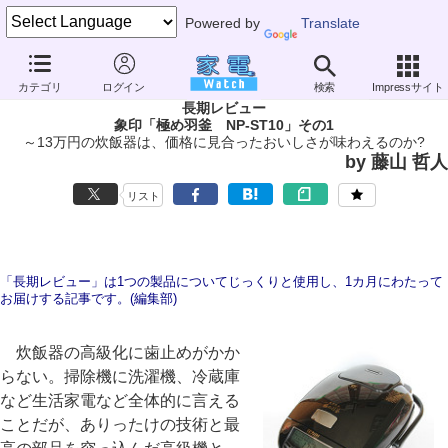
Powered by
Translate
家電 Watch
生活家電
炊飯器
大容量（5合以上）
カテゴリ
ログイン
検索
Impressサイト
長期レビュー
象印「極め羽釜 NP-ST10」その1
～13万円の炊飯器は、価格に見合ったおいしさが味わえるのか?
by 藤山 哲人
リスト
「長期レビュー」は1つの製品についてじっくりと使用し、1カ月にわたって
お届けする記事です。(編集部)
炊飯器の高級化に歯止めがかか
らない。掃除機に洗濯機、冷蔵庫
など生活家電など全体的に言える
ことだが、ありったけの技術と最