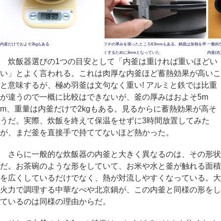
内釜だけでおよそ2kgもある
フチの厚みを測ったところ6.5mmもある。鍋底は加熱を早
一般的
くするために3mmとなっていた
内釜(
炊飯器選びの1つの目安として「内釜は重ければ重いほどい
い」とよく言われる。これは肉厚な内釜ほど蓄熱効果が高いこ
と意味するが、極め羽釜は文句なく重い! アルミと鉄では比重
が違うので一概に比較はできないが、釜の厚みはおよそ5m
m、重量は内釜だけで2kgもある。見るからに蓄熱効果が高そ
うだ。実際、炊飯を終えて保温をせずに3時間放置してみた
が、まだ釜を直接手で持ててないほど熱かった。
さらに一般的な炊飯器の内釜と大きく異なるのは、その形状
だ。お茶碗のような形をしていて、お米や水と釜が触れる面積
を広くしているだけでなく、熱が対流しやすくなっている。大
火力で調理する中華なべや北京鍋が、この内釜と同様の形をし
ているのは同様の理由からだ。