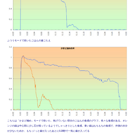
ふつうモードで炊いたごはんの歯ごたえ
こちらは「かまど極め」モードで炊いた、焦げていない部分のごはんの食感のグラフ。色々な食感がある。オレ
ンジの線は中心部に少し芯が残っているようでしゃっきりとした食感。青い線はもちもちの食感で、外側の水分
が少ないためか、もちっ! っと歯が入ったあとに0.28秒で一気に歯が入ってる