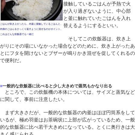
接触しているごはんが予熱で火
が入り過ぎないように、中心部
と釜に触れていたごはんを入れ
ごはんが炊き上がったら、内釜に接触しているごはんと、
替えるようにするといい。
内側のごはんをひっくり返すように混ぜるのがポイント。
これはどんな炊飯器でも一緒だ
そしてこの炊飯器は、炊き上
がりにその場にいなかった場合などのために、炊き上がったあ
とにフタを開けないとブザーが鳴りかき混ぜを促してくれるの
で便利だ。
■
一般的な炊飯器に比べると少し大きめで蒸気もかなり出る
ところで、この炊飯機の本体については、サイズと蒸気など
に関して、事前に注意したい。
まず大きさだが、一般的な炊飯器の内釜はほぼ円筒系をして
いるが、極め羽釜はお茶碗状に上部が広がっているため、一般
的な炊飯器に比べ若干大きめになっている。とくに奥行きは大
きく感じられる。