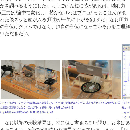
かを調べるようにした。もしごはん粒に芯があれば、噛む力
(圧力)が途中で変化し、芯がなければプニュ! っとごはんが潰
れた後スッと歯が入る(圧力が一気に下がる)はずだ。なお圧力
の単位はグラムではなく、独自の単位になっている点をご理解
いただきたい。
アクリル板をセンサーで作った歯ごたえ測定器。センサー
丸い部分がセンサーで、上から刃を下ろすと噛み応え(圧
オシロ
の感度が直線的ではなく、圧力が低いと敏感に高いと鈍感
力)が分かる
ると、
になる対数的な感度なので、剃刀の刃を使っている
になっ
いうこ
なお以降の実験結果は、特に但し書きのない限り、お米はあ
きたこまち、2合の米を炊いた結果となっている。また、「お