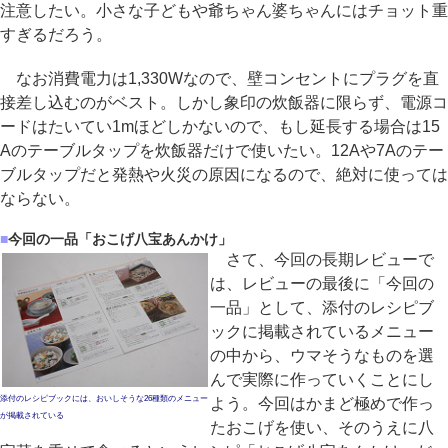
注意したい。小さな子どもや爺ちゃん婆ちゃんにはチョット重
すぎるだろう。
なお消費電力は1,330Wなので、壁コンセントにプラグを直
接差し込むのがベスト。しかし象印の炊飯器に限らず、電源コ
ードはたいてい1mほどしかないので、もし延長する場合は15
Aのテーブルタップを炊飯器だけで使いたい。12Aや7Aのテー
ブルタップだと発熱や火災の原因になるので、絶対に使っては
ならない。
■
今回の一品「おこげ八宝あんかけ」
さて、今回の長期レビューで
は、レビューの最後に「今回の
一品」として、添付のレシピブ
ックに掲載されているメニュー
の中から、ウマそうなものを選
んで実際に作っていくことにし
添付のレシピブックには、おいしそうな26種類のメニュー
よう。今回はかまど極めで作っ
が掲載されている
たおこげを使い、そのうえに八