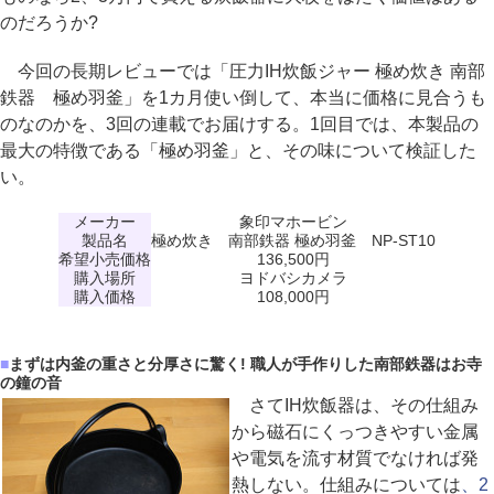
のだろうか?
今回の長期レビューでは「圧力IH炊飯ジャー 極め炊き 南部
鉄器 極め羽釜」を1カ月使い倒して、本当に価格に見合うも
のなのかを、3回の連載でお届けする。1回目では、本製品の
最大の特徴である「極め羽釜」と、その味について検証した
い。
メーカー
象印マホービン
製品名
極め炊き 南部鉄器 極め羽釜 NP-ST10
希望小売価格
136,500円
購入場所
ヨドバシカメラ
購入価格
108,000円
■
まずは内釜の重さと分厚さに驚く! 職人が手作りした南部鉄器はお寺
の鐘の音
さてIH炊飯器は、その仕組み
から磁石にくっつきやすい金属
や電気を流す材質でなければ発
熱しない。仕組みについては
、2