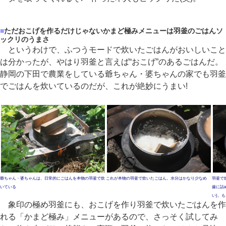
■
ただおこげを作るだけじゃないかまど極みメニューは羽釜のごはんソ
ックリのうまさ
というわけで、ふつうモードで炊いたごはんがおいしいこと
は分かったが、やはり羽釜と言えば“おこげ”のあるごはんだ。
静岡の下田で農業をしている爺ちゃん・婆ちゃんの家でも羽釜
でごはんを炊いているのだが、これが絶妙にうまい!
爺ちゃん・婆ちゃんは、日常的にごはんを本物の羽釜で炊
これが本物の羽釜で炊いたごはん。水分はかなり少なめ
羽釜で
いている
歯に詰
い)。
象印の極め羽釜にも、おこげを作り羽釜で炊いたごはんを作
れる「かまど極み」メニューがあるので、さっそく試してみ