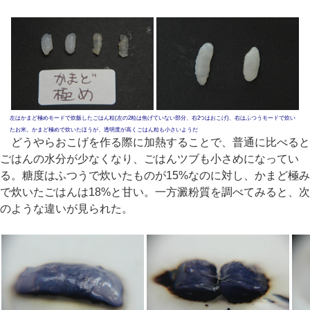
左はかまど極めモードで炊飯したごはん粒(左の2粒は焦げていない部分、右2つはおこげ)、右はふつうモードで炊い
たお米。かまど極めで炊いたほうが、透明度が高くごはん粒も小さいようだ
どうやらおこげを作る際に加熱することで、普通に比べると
ごはんの水分が少なくなり、ごはんツブも小さめになってい
る。糖度はふつうで炊いたものが15%なのに対し、かまど極み
で炊いたごはんは18%と甘い。一方澱粉質を調べてみると、次
のような違いが見られた。