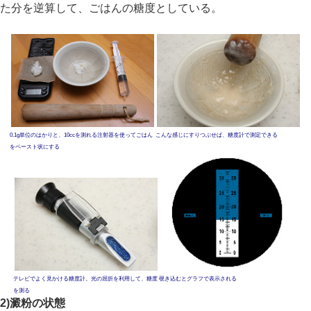
た分を逆算して、ごはんの糖度としている。
0.1g単位のはかりと、10ccを測れる注射器を使ってごはん
こんな感じにすりつぶせば、糖度計で測定できる
をペースト状にする
テレビでよく見かける糖度計。光の屈折を利用して、糖度
覗き込むとグラフで表示される
を測る
2)澱粉の状態