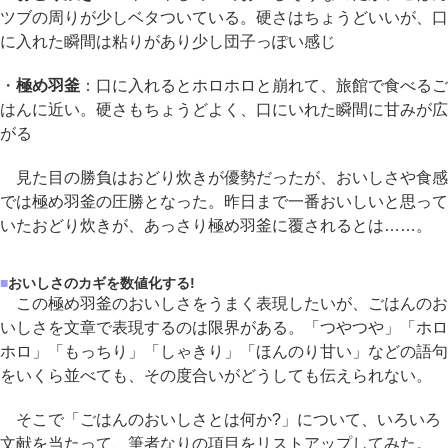
ツブの周りが少しベタついている。硬さはちょうどいいが、口
に入れた瞬間は粘りがあり少し団子っぽい感じ
・
極め羽釜
：口に入れるとホロホロと崩れて、旅館で食べるご
はんに近い。硬さもちょうどよく、口にいれた瞬間に甘みが広
がる
見た目の勝負はおどり炊きが優勢だったが、おいしさや食感
では極め羽釜の圧勝となった。昨日まで一番おいしいと思って
いたおどり炊きが、あっさり極め羽釜に覆されるとは……。
■
おいしさのカギを数値化する!
この極め羽釜のおいしさをうまく表現したいが、ごはんのお
いしさを文章で表現するのは限界がある。「つやつや」「ホロ
ホロ」「もっちり」「しゃきり」「ほんのり甘い」などの語句
をいくら並べても、その度合いがどうしても伝えられない。
そこで「ごはんのおいしさとは何か?」について、いろいろ
文献を当たって、筆者なりの項目をリストアップしてみた。