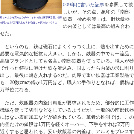
009年に書いた記事
を参照して欲
しいが、その点、象印の「南部
爺ちゃんから貰ったウチのスキヤキ鍋は南部鉄器製。値段
鉄器 極め羽釜」は、IH炊飯器
を聞いたら1万円以上もする!自分じゃ買わないですな……
の内釜としては最高の組み合わ
せだ。
というのも、鉄は磁石によくくっつく上に、熱を出すために
必要な電気的な抵抗も大きい。しかも、鉄器の中でも一流品、
高級ブランドとしても名高い南部鉄器を使っている。職人が砂
で作った鋳型に溶けた鉄を流込み、固まったら内釜の形に削り
出し、最後に焼き入れするのだ。肉厚で重い鉄器は工業製品で
も、20数cmの鍋が1万円ほど。職人の手作りとなれば、価格は
万単位になる。
ただ、炊飯器の内釜は精度が要求されるため、部分的に工作
機械を使って切削などをしているようだが、一般的の南部鉄器
にはない表面加工などが施されている。筆者の推測では、この
内釜だけの値段は1万円を軽くオーバー、下手をすれば2万円
近くすると思われる。安い炊飯器の内釜は、アルミをプレスす