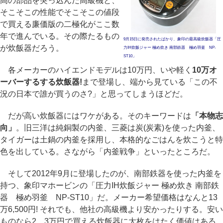
高の部品を突っ込んだ高級機と、
そこそこの性能でそこそこの値段
で買える廉価版の二極化がここ数
年で進んでいる。その際たるもの
9月15日に発売されたばかり、象印の最高級炊飯器「圧
が炊飯器だろう。
力IH炊飯ジャー 極め炊き 南部鉄器 極め羽釜 NP-
ST10」
各メーカーのハイエンドモデルは10万円、いや軽く
10万オ
ーバーするする炊飯器!
まで登場し、端から見ている「この不
況の日本で誰が買うのさ?」と思ってしまうほどだ。
だが高い炊飯器にはワケがある。そのキーワードは
「本物志
向」
。旧三洋は純銅製の内釜、三菱は炭(炭素)を使った内釜、
タイガーは土鍋の内釜を採用し、本格的なごはんを炊こうと特
色を出している。さながら「内釜戦争」といったところだ。
そして2012年9月に登場したのが、南部鉄器を使った内釜を
持つ、象印マホービンの「圧力IH炊飯ジャー 極め炊き 南部鉄
器 極め羽釜 NP-ST10」だ。メーカー希望価格はなんと13
万6,500円! それでも、他社の高級機より安かったりする。安い
ものなら2、3万円で買える炊飯器に大枚をはたく価値はある