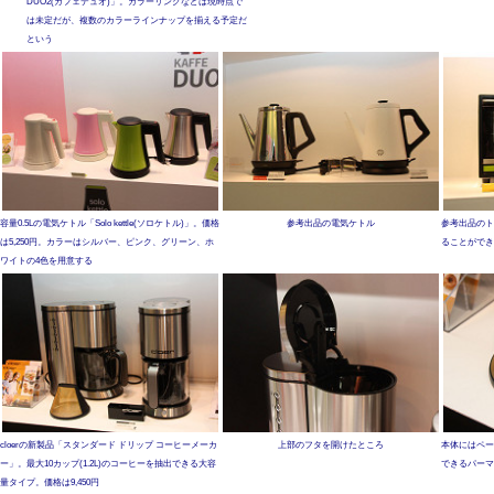
DUO2(カフェデュオ)」。カラーリングなどは現時点で
は未定だが、複数のカラーラインナップを揃える予定だ
という
容量0.5Lの電気ケトル「Solo kettle(ソロケトル)」。価格
参考出品の電気ケトル
参考出品のト
は5,250円。カラーはシルバー、ピンク、グリーン、ホ
ることができ
ワイトの4色を用意する
cloerの新製品「スタンダード ドリップ コーヒーメーカ
上部のフタを開けたところ
本体にはペー
ー」。最大10カップ(1.2L)のコーヒーを抽出できる大容
できるパーマ
量タイプ。価格は9,450円