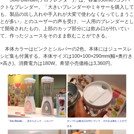
クトなブレンダー。「大きいブレンダーやミキサーを購入して
も、製品の出し入れや手入れが大変で使わなくなってしまうこ
とが多い」とのユーザーの声を受け、一人用のブレンダーとし
て開発されたもの。上部のカップ部分には飲み口が付いてい
て、作ったジュースをそのまま飲むことができる。
本体カラーはピンクとシルバーの2色。本体にはジュースレ
シピ集も付属する。本体サイズは100×100×290mm(幅×奥行き
×高さ)。消費電力は180W。希望小売価格は3,360円。
「Solo Blender」。左からピンク、シルバー
カップには飲み口が付いていて、そのまま飲むことがで
きる