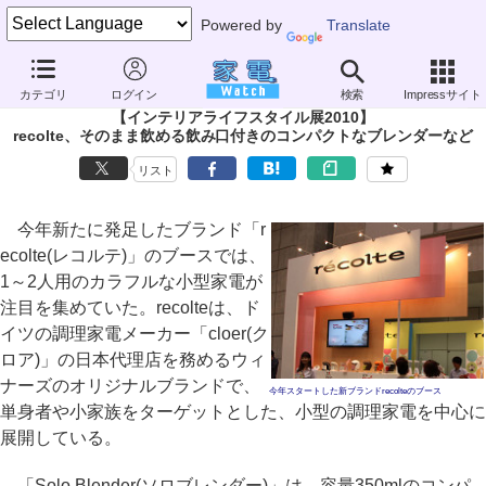
Powered by
Translate
家電 Watch
生活家電
キッチン家電
ミキサー・ジューサー
カテゴリ
ログイン
検索
Impressサイト
【インテリアライフスタイル展2010】
recolte、そのまま飲める飲み口付きのコンパクトなブレンダーなど
リスト
今年新たに発足したブランド「r
ecolte(レコルテ)」のブースでは、
1～2人用のカラフルな小型家電が
注目を集めていた。recolteは、ド
イツの調理家電メーカー「cloer(ク
ロア)」の日本代理店を務めるウィ
ナーズのオリジナルブランドで、
今年スタートした新ブランドrecolteのブース
単身者や小家族をターゲットとした、小型の調理家電を中心に
展開している。
「Solo Blender(ソロブレンダー)」は、容量350mlのコンパ