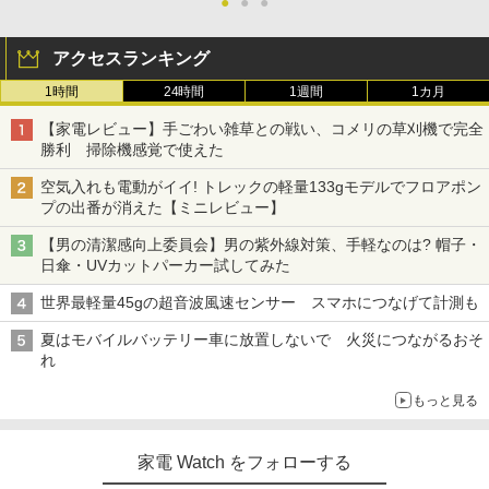
●
●
●
アクセスランキング
1時間
24時間
1週間
1カ月
【家電レビュー】手ごわい雑草との戦い、コメリの草刈機で完全
勝利 掃除機感覚で使えた
空気入れも電動がイイ! トレックの軽量133gモデルでフロアポン
プの出番が消えた【ミニレビュー】
【男の清潔感向上委員会】男の紫外線対策、手軽なのは? 帽子・
日傘・UVカットパーカー試してみた
世界最軽量45gの超音波風速センサー スマホにつなげて計測も
夏はモバイルバッテリー車に放置しないで 火災につながるおそ
れ
もっと見る
家電 Watch をフォローする