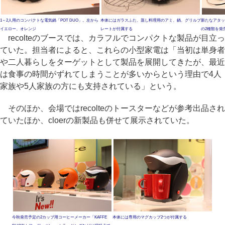
1～2人用のコンパクトな電気鍋「POT DUO」。左から
本体にはガラスふた、蒸し料理用のアミ、鍋、グリルプ
新たなアタッ
イエロー、オレンジ
レートが付属する
の2種類を発
recolteのブースでは、カラフルでコンパクトな製品が目立っ
ていた。担当者によると、これらの小型家電は「当初は単身者
や二人暮らしをターゲットとして製品を展開してきたが、最近
は食事の時間がずれてしまうことが多いからという理由で4人
家族や5人家族の方にも支持されている」という。
そのほか、会場ではrecolteのトースターなどが参考出品され
ていたほか、cloerの新製品も併せて展示されていた。
今秋発売予定の2カップ用コーヒーメーカー「KAFFE
本体には専用のマグカップ2つが付属する