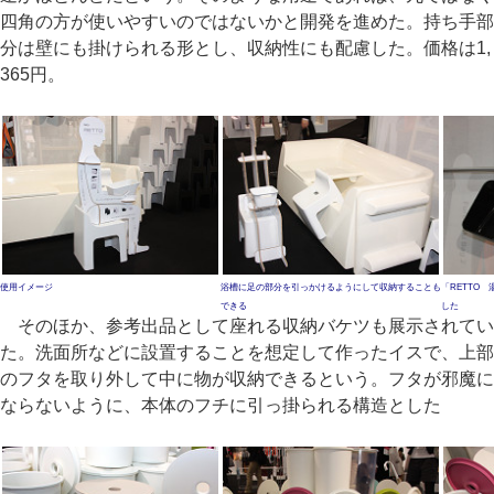
四角の方が使いやすいのではないかと開発を進めた。持ち手部
分は壁にも掛けられる形とし、収納性にも配慮した。価格は1,
365円。
使用イメージ
浴槽に足の部分を引っかけるようにして収納することも
「RETTO
できる
した
そのほか、参考出品として座れる収納バケツも展示されてい
た。洗面所などに設置することを想定して作ったイスで、上部
のフタを取り外して中に物が収納できるという。フタが邪魔に
ならないように、本体のフチに引っ掛られる構造とした