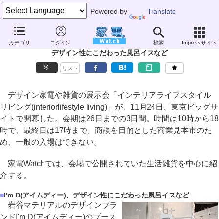
Powered by
Translate
家電 Watch
イベント
インテリアライフスタイル
リビング 201
カテゴリ
ログイン
検索
Impressサイト
デザイン性にこだわった風呂イスなど
リスト
デザイン家電や雑貨の展示会「インテリアライフスタイル
リビング(interiorlifestyle living)」が、11月24日、東京ビッグサ
イトで開幕した。会期は26日までの3日間。時間は10時から18
時で、最終日は17時まで。商談を目的とした商業見本市のた
め、一般の入場はできない。
家電Watchでは、会場で公開されていた生活雑貨を中心に紹
介する。
■
I'm D(アイムディー)、デザイン性にこだわった風呂イスなど
岩谷マテリアルのデザインブラ
ンドI'm D(アイムディー)のブース