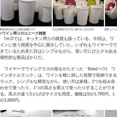
参考出品されていた座れる収納バケツ
フタを本体のフチに引っ掛けることができる
使用イメージ
■
ワイン周りのユニーク雑貨
I'm Dでは、キッチン周りの雑貨も扱っている。今回は、ワ
インに使う雑貨を中心に展示していた。いずれもワイヤーでで
きているため見た目はシンプルながら、使い方にひとクセある
個性的な製品ばかりだ。
ワイヤーでワイングラスの形をかたどった「Bew(ベウ) ワ
インボトルラック」は、ワインを横に倒した状態で収納できる
ラック。シンプルな構造ながら、使い方は多様。2つを組み合
わせて使ったり、1つの高さを変えて使ったりすることができ
る。高さの違うSとLの2サイズを用意。価格はSが1,785円、L
が1,890円。