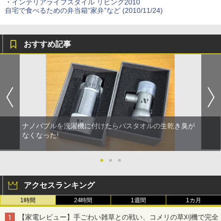
・
インテリアライフスタイル リビング2010
自宅で食べるための弁当箱“家弁”など (2010/11/24)
おすすめ記事
ナノバブルを洗濯機に付けたらバスタオルの生乾き臭が
なくなった!
●
●
●
アクセスランキング
1時間
24時間
1週間
1カ月
【家電レビュー】手ごわい雑草との戦い、コメリの草刈機で完全