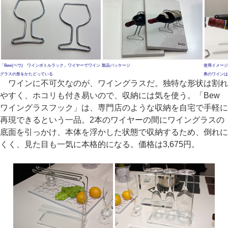
「Bew(ベウ) ワインボトルラック」ワイヤーでワイン
製品パッケージ
使用イメージ
グラスの形をかたどっている
奥のワインは
ワインに不可欠なのが、ワイングラスだ。独特な形状は割れ
やすく、ホコリも付き易いので、収納には気を使う。「Bew
ワイングラスフック」は、専門店のような収納を自宅で手軽に
再現できるという一品。2本のワイヤーの間にワイングラスの
底面を引っかけ、本体を浮かした状態で収納するため、倒れに
くく、見た目も一気に本格的になる。価格は3,675円。