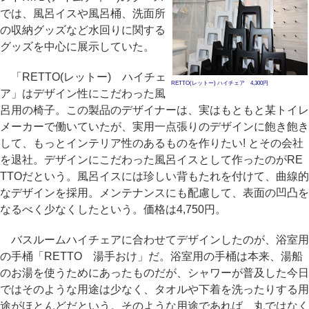
では、風呂イスや風呂桶、洗面所
の収納グッズなど水回りに関する
グッズを中心に展示していた。
「RETTO(レットー) ハイチェ
RETTO(レットー) ハイチェア 4,300円
ア」はデザイン性にこだわった風
呂用の椅子。この製品のデザイナーは、実はもともと某トイレ
メーカーで働いていたが、実用一点張りのデザインに飽き飽き
して、もっとインテリア性のあるものを作りたい! とその会社
を退社。デザインにこだわった風呂イスとして作ったのがRE
TTOだという。風呂イスには珍しい背もたれを付けて、曲線的
なデザインを採用。メンテナンスにも配慮して、表面の凹凸を
なるべく少なくしたという。価格は4,750円。
バスルームハイチェアに合わせてデザインしたのが、浴室用
の手桶「RETTO 湯手おけ」だ。浴室用の手桶は本来、湯船
のお湯を使うためにあったものだが、シャワーが普及した今日
ではそのような用途は少なく、タオルや下着を洗ったりする用
途がほとんどだという。そのような用途であれば、丸ではなく