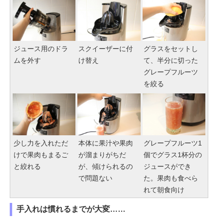
ジュース用のドラ
スクイーザーに付
グラスをセットし
ムを外す
け替え
て、半分に切った
グレープフルーツ
を絞る
少し力を入れただ
本体に果汁や果肉
グレープフルーツ1
けで果肉もまるご
が溜まりがちだ
個でグラス1杯分の
と絞れる
が、傾けられるの
ジュースができ
で問題ない
た。果肉も食べら
れて朝食向け
手入れは慣れるまでが大変……