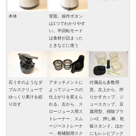
本体
背面。操作ボタン
は1つでわかりやす
い。半回転モード
は食材が詰まった
ときなどに使う
石うすのようなダ
アタッチメントに
付属品も多数用
ブルスクリューで
よってジュースの
意。左上から、搾
ゆっくり果汁を絞
仕上がりを変えら
りかすカップ、ジ
り出す
れる。左から、ス
ュースカップ、豆
ロージュース用ス
腐用型、掃除ブラ
トレーナー、スム
シ×2、押し棒、乾
ージーストレーナ
燥スタンド。ほか
ー、柑橘類用スク
にもレシピブック