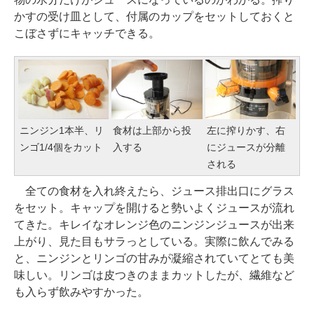
かすの受け皿として、付属のカップをセットしておくと
こぼさずにキャッチできる。
ニンジン1本半、リ
食材は上部から投
左に搾りかす、右
ンゴ1/4個をカット
入する
にジュースが分離
される
全ての食材を入れ終えたら、ジュース排出口にグラス
をセット。キャップを開けると勢いよくジュースが流れ
てきた。キレイなオレンジ色のニンジンジュースが出来
上がり、見た目もサラっとしている。実際に飲んでみる
と、ニンジンとリンゴの甘みが凝縮されていてとても美
味しい。リンゴは皮つきのままカットしたが、繊維など
も入らず飲みやすかった。