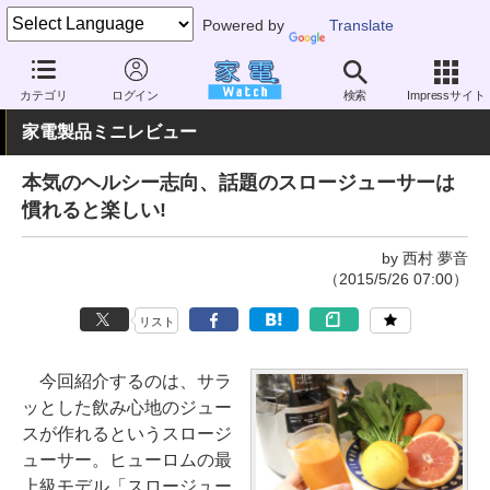
Powered by
Translate
家電 Watch
生活家電
キッチン家電
ミキサー・ジューサー
カテゴリ
ログイン
検索
Impressサイト
家電製品ミニレビュー
本気のヘルシー志向、話題のスロージューサーは
慣れると楽しい!
by 西村 夢音
（2015/5/26 07:00）
リスト
今回紹介するのは、サラ
ッとした飲み心地のジュー
スが作れるというスロージ
ューサー。ヒューロムの最
上級モデル「スロージュー