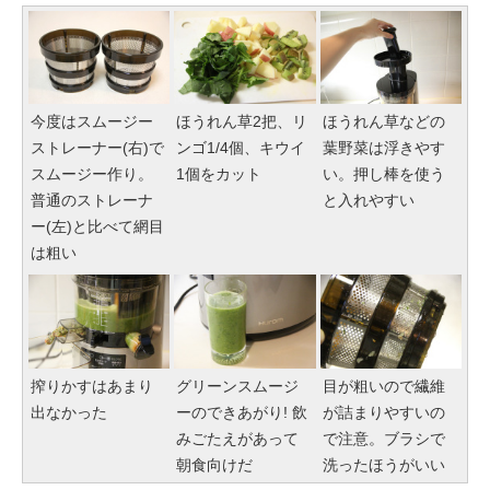
今度はスムージー
ほうれん草2把、リ
ほうれん草などの
ストレーナー(右)で
ンゴ1/4個、キウイ
葉野菜は浮きやす
スムージー作り。
1個をカット
い。押し棒を使う
普通のストレーナ
と入れやすい
ー(左)と比べて網目
は粗い
搾りかすはあまり
グリーンスムージ
目が粗いので繊維
出なかった
ーのできあがり! 飲
が詰まりやすいの
みごたえがあって
で注意。ブラシで
朝食向けだ
洗ったほうがいい