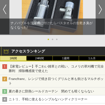
ナノバブルを洗濯機に付けたらバスタオルの生乾き臭が
なくなった!
●
●
●
アクセスランキング
1時間
24時間
1週間
1カ月
【家電レビュー】手ごわい雑草との戦い、コメリの草刈機で完全
勝利 掃除機感覚で使えた
Francfranc、レンジで焼き目つくグリルと米も炊けるマルチポッ
ト
夏の暑さに防熱シールドカーテン 閉めても暗くならない
ニトリ、手軽に使えるシンプルなハンディクリーナー