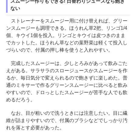
スムージー作りもできる! 日替わりジュースなら飽き
ない
ストレーナーをスムージー用に付け替えれば、グリー
ンスムージーも調理できる。ほうれん草2把、リンゴ1/4
個、キウイ1個を投入。リンゴとキウイは皮つきのまま
でカットした。ほうれん草などの葉野菜は軽くて投入し
づらいので、付属の押し棒を使うと入れやすい。
完成したスムージーは、少しとろみがあって飲みごた
えがある。サラサラのスロージュースかスムージーを作
るか、毎日気分で変えられるので飽きずに楽しめた。普
通のミキサーで作るグリーンスムージーに比べると飲み
やすいので、ドロっとしたスムージーが苦手な人でも飲
めるだろう。
なお、目が粗いので洗うときには注意したい。目に繊
維が詰まりやすいので、付属のブラシなどでしっかり汚
れを落とす必要があった。