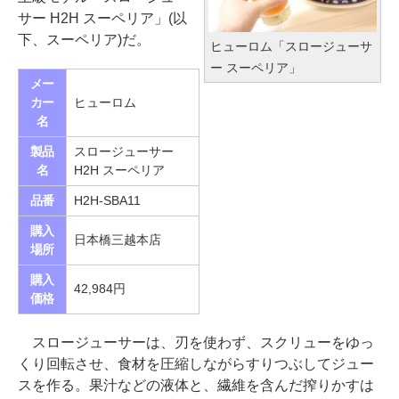
サー H2H スーペリア」(以
下、スーペリア)だ。
ヒューロム「スロージューサ
ー スーペリア」
メー
カー
ヒューロム
名
製品
スロージューサー
名
H2H スーペリア
品番
H2H-SBA11
購入
日本橋三越本店
場所
購入
42,984円
価格
スロージューサーは、刃を使わず、スクリューをゆっ
くり回転させ、食材を圧縮しながらすりつぶしてジュー
スを作る。果汁などの液体と、繊維を含んだ搾りかすは