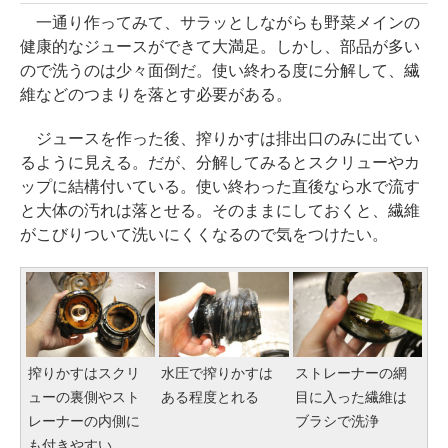
一通り作ってみて、サラッとしながらも野菜メインの
健康的なジュースができて大満足。しかし、部品が多い
ので洗うのは少々面倒だ。使い終わる度に分解して、繊
維などのつまりを落とす必要がある。
ジュースを作った後、搾りかすは排出口のみに出てい
るように見える。だが、分解してみるとスクリューやカ
ップに結構付いている。使い終わった直後なら水で流す
と大体の汚れは落とせる。そのままにしておくと、繊維
がこびりついて洗いにくくなるので気をつけたい。
搾りかすはスクリ
水圧で搾りかすは
ストレーナーの網
ューの裏側やスト
ある程度とれる
目に入った繊維は
レーナーの内側に
ブラシで洗浄
も付きやすい