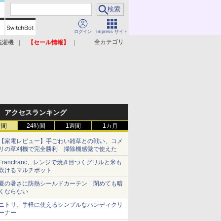
ログイン
Impress サイト
全カテゴリ
洗濯機
【セール情報】
照明器具
美容家電
アクセスランキング
時間
24時間
1週間
1カ月
【家電レビュー】手ごわい雑草との戦い、コメ
リの草刈機で完全勝利 掃除機感覚で使えた
Francfranc、レンジで焼き目つくグリルと米も
炊けるマルチポット
夏の暑さに防熱シールドカーテン 閉めても暗
くならない
ニトリ、手軽に使えるシンプルなハンディクリ
ーナー