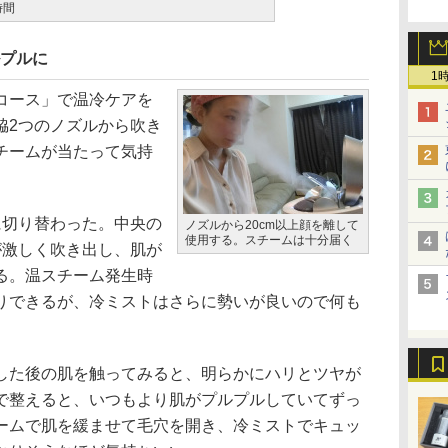
時間
ルプルに
1
コース」で温冷ケアを
脇2つのノズルから吹き
チームが当たって気持
切り替わった。中央の
ノズルから20cm以上顔を離して
使用する。スチームは十分届く
が激しく吹き出し、肌が
る。温スチーム発生時
りできるが、冷ミストはさらに勢いが良いので何も
た後の肌を触ってみると、明らかにハリとツヤが
で整えると、いつもより肌がプルプルしていてずっ
ームで肌を緩ませて毛穴を開き、冷ミストでキュッ