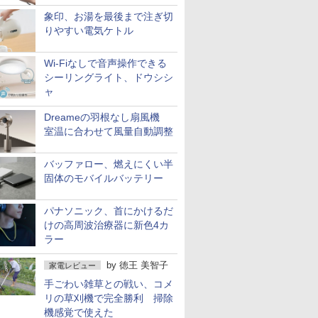
象印、お湯を最後まで注ぎ切
りやすい電気ケトル
Wi-Fiなしで音声操作できる
シーリングライト、ドウシシ
ャ
Dreameの羽根なし扇風機
室温に合わせて風量自動調整
バッファロー、燃えにくい半
固体のモバイルバッテリー
パナソニック、首にかけるだ
けの高周波治療器に新色4カ
ラー
by
徳王 美智子
家電レビュー
手ごわい雑草との戦い、コメ
リの草刈機で完全勝利 掃除
機感覚で使えた