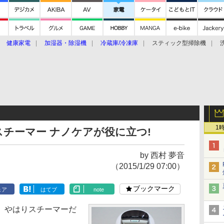
健康家電
加湿器・除湿機
冷蔵庫/冷凍庫
スティック型掃除機
扇風機
オーブン・電子レンジ
スマートハウス
掃除機
家事家電
ke大賞2019】
CES 2020
1
チーマー ナノケアが役に立つ!
by 西村 夢音
（2015/1/29 07:00）
ブックマーク
ェア
はてブ
note
、やはりスチーマーだ