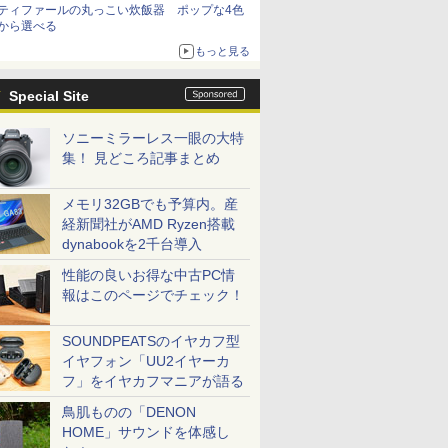
ティファールの丸っこい炊飯器 ポップな4色
から選べる
もっと見る
Special Site
ソニーミラーレス一眼の大特
集！ 見どころ記事まとめ
メモリ32GBでも予算内。産
経新聞社がAMD Ryzen搭載
dynabookを2千台導入
性能の良いお得な中古PC情
報はこのページでチェック！
SOUNDPEATSのイヤカフ型
イヤフォン「UU2イヤーカ
フ」をイヤカフマニアが語る
鳥肌ものの「DENON
HOME」サウンドを体感し