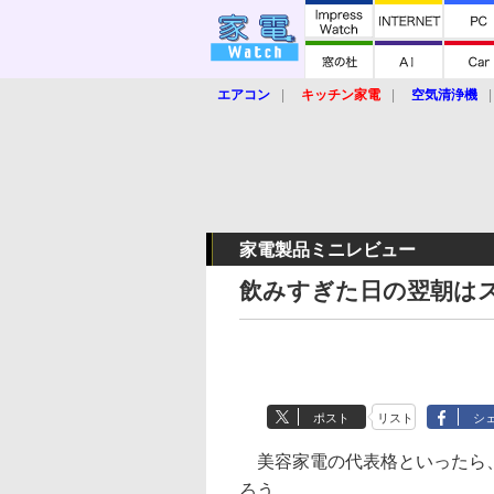
エアコン
キッチン家電
空気清浄機
炊飯器
ロボット掃除機
暖房器具
業界動向
【家電大賞2019】
【e-bi
家電製品ミニレビュー
飲みすぎた日の翌朝はス
ポスト
リスト
シ
美容家電の代表格といったら
ろう。