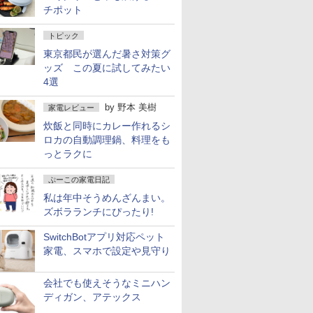
チポット
トピック
東京都民が選んだ暑さ対策グ
ッズ この夏に試してみたい
4選
by
野本 美樹
家電レビュー
炊飯と同時にカレー作れるシ
ロカの自動調理鍋、料理をも
っとラクに
ぷーこの家電日記
私は年中そうめんざんまい。
ズボラランチにぴったり!
SwitchBotアプリ対応ペット
家電、スマホで設定や見守り
会社でも使えそうなミニハン
ディガン、アテックス