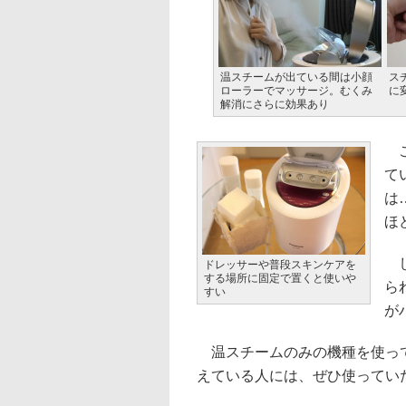
温スチームが出ている間は小顔
ス
ローラーでマッサージ。むくみ
に
解消にさらに効果あり
こ
て
は
ほ
し
ドレッサーや普段スキンケアを
する場所に固定で置くと使いや
ら
すい
が
温スチームのみの機種を使って
えている人には、ぜひ使ってい