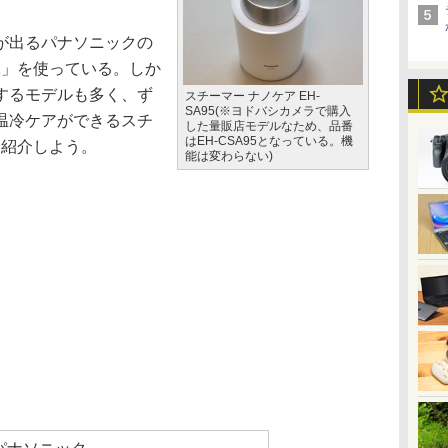
が出るパナソニックの
61」を使っている。しか
するモデルも多く、ず
スチーマー ナノケア EH-
SA95(※ヨドバシカメラで購入
温冷ケアができるスチ
した量販店モデルなため、品番
はEH-CSA95となっている。機
」を紹介しよう。
能は変わらない)