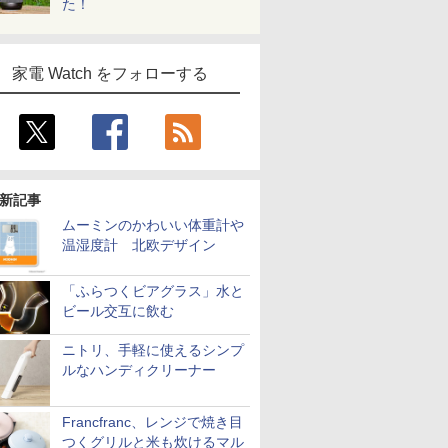
た！
家電 Watch をフォローする
新記事
ムーミンのかわいい体重計や
温湿度計 北欧デザイン
「ふらつくビアグラス」水と
ビール交互に飲む
ニトリ、手軽に使えるシンプ
ルなハンディクリーナー
Francfranc、レンジで焼き目
つくグリルと米も炊けるマル