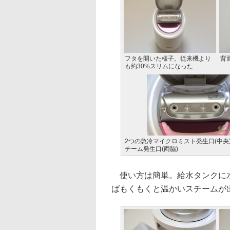
フタを開いた様子。従来機より
背
も約30%スリムになった
2つの急冷マイクロミスト発生口(中央
チーム発生口(両脇)
使い方は簡単。給水タンクに水
ばもくもくと温かいスチームが