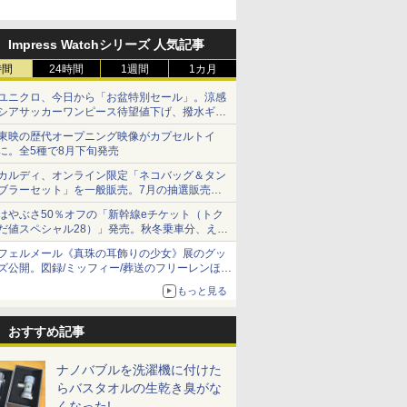
Impress Watchシリーズ 人気記事
時間
24時間
1週間
1カ月
ユニクロ、今日から「お盆特別セール」。涼感
シアサッカーワンピース待望値下げ、撥水ギア
ショーツは1990円に
東映の歴代オープニング映像がカプセルトイ
に。全5種で8月下旬発売
カルディ、オンライン限定「ネコバッグ＆タン
ブラーセット」を一般販売。7月の抽選販売の
当選無効分
はやぶさ50％オフの「新幹線eチケット（トク
だ値スペシャル28）」発売。秋冬乗車分、えき
ねっと限定
フェルメール《真珠の耳飾りの少女》展のグッ
ズ公開。図録/ミッフィー/葬送のフリーレンほ
か、注目ブランドコラボが実現
もっと見る
おすすめ記事
ナノバブルを洗濯機に付けた
らバスタオルの生乾き臭がな
くなった!