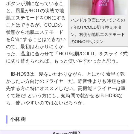
ボタンが別になっているこ
と。風量がHOTの状態で地
肌エステモードをONにする
ハンドル側面についているの
ことはできるが、COLDの
がHOT/COLD切り換えボタ
状態から地肌エステモード
ン。右側が地肌エステモード
をONにすることはできない
のON/OFFボタン
ので、最初はわかりにくか
った。温度に合わせて「HOT/地肌/COLD」をスライド式
に切り替えられれば、もっと使いやすかったと思う。
IB-HD93は、髪をいたわりながら、とにかく素早く乾
かしたい方向けのドライヤーだ。静音性よりも時短を優
先する方に特にオススメしたい。高機能ドライヤーは重
くて嫌だ! という方にも、短時間で乾かせるIB-HD93な
ら、使いやすいのではないだろうか。
小林 樹
Amazonで購入