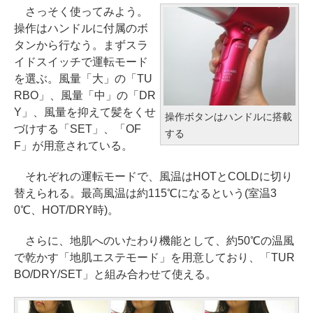
さっそく使ってみよう。
操作はハンドルに付属のボ
タンから行なう。まずスラ
イドスイッチで運転モード
を選ぶ。風量「大」の「TU
RBO」、風量「中」の「DR
Y」、風量を抑えて髪をくせ
操作ボタンはハンドルに搭載
づけする「SET」、「OF
する
F」が用意されている。
それぞれの運転モードで、風温はHOTとCOLDに切り
替えられる。最高風温は約115℃になるという(室温3
0℃、HOT/DRY時)。
さらに、地肌へのいたわり機能として、約50℃の温風
で乾かす「地肌エステモード」を用意しており、「TUR
BO/DRY/SET」と組み合わせて使える。