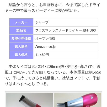
結論から言うと、お世辞抜きに、今まで試したドライ
ヤーの中で最もスピーディーに髪が乾いた。
メーカー
シャープ
製品名
プラズマクラスタードライヤー IB-HD93
希望小売価格
オープン価格
購入場所
Amazon.co.jp
購入価格
11,480円
本体サイズは91×214×208mm(幅×奥行き×高さ)で、送
風口に向かって先が細くなっている。本体重量は約565g
で、手に持ってみると結構重い。塗装はマットで、手触
りはすべすべとしている。