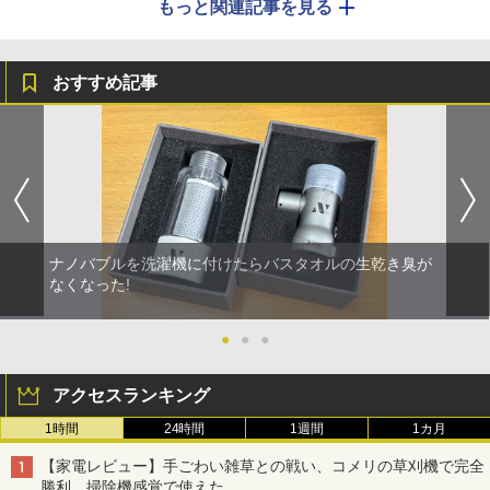
もっと関連記事を見る
おすすめ記事
ナノバブルを洗濯機に付けたらバスタオルの生乾き臭が
なくなった!
●
●
●
アクセスランキング
1時間
24時間
1週間
1カ月
【家電レビュー】手ごわい雑草との戦い、コメリの草刈機で完全
勝利 掃除機感覚で使えた