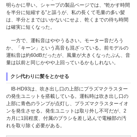
明らかに早い。シャープの製品ページでは、“乾かす時間
を半分に短縮する”と謳うが、私の長くて毛量の多い髪
は、半分とまではいかないにせよ、乾くまでの待ち時間
は確実に短くなった。
一方で、運転音はややうるさい。モーター音だろう
か、「キーン」という高音も混ざっている。前モデルの
運転音は約60dBだったが、風量が大きくなったぶん、音
量は以前と同じかやや上回っているかもしれない。
クシ代わりに髪をとかせる
IB-HD93は、吹き出し口の上部にプラズマクラスター
の発生ユニットを搭載している。運転時は吹き出し口の
上部に青色のランプが点灯し、プラズマクラスターイオ
ンを発生させる。発生ユニットは取り外し不可だが、2
カ月に1回程度、付属のブラシを差し込んで電極部の汚
れを取り除く必要がある。