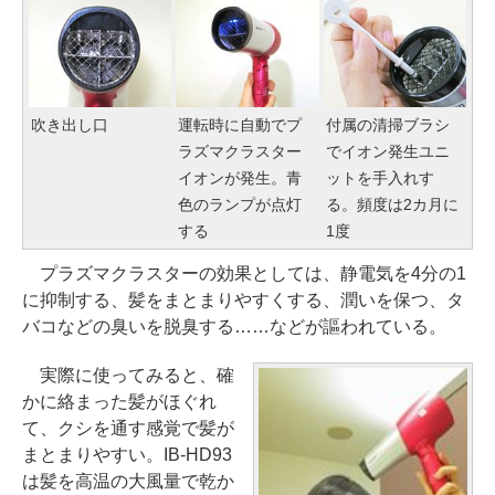
吹き出し口
運転時に自動でプ
付属の清掃ブラシ
ラズマクラスター
でイオン発生ユニ
イオンが発生。青
ットを手入れす
色のランプが点灯
る。頻度は2カ月に
する
1度
プラズマクラスターの効果としては、静電気を4分の1
に抑制する、髪をまとまりやすくする、潤いを保つ、タ
バコなどの臭いを脱臭する……などが謳われている。
実際に使ってみると、確
かに絡まった髪がほぐれ
て、クシを通す感覚で髪が
まとまりやすい。IB-HD93
は髪を高温の大風量で乾か