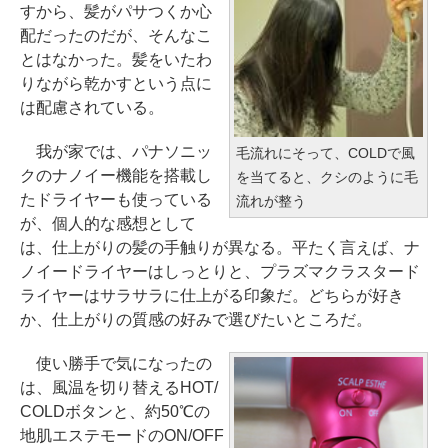
すから、髪がパサつくか心
配だったのだが、そんなこ
とはなかった。髪をいたわ
りながら乾かすという点に
は配慮されている。
我が家では、パナソニッ
毛流れにそって、COLDで風
クのナノイー機能を搭載し
を当てると、クシのように毛
たドライヤーも使っている
流れが整う
が、個人的な感想として
は、仕上がりの髪の手触りが異なる。平たく言えば、ナ
ノイードライヤーはしっとりと、プラズマクラスタード
ライヤーはサラサラに仕上がる印象だ。どちらが好き
か、仕上がりの質感の好みで選びたいところだ。
使い勝手で気になったの
は、風温を切り替えるHOT/
COLDボタンと、約50℃の
地肌エステモードのON/OFF