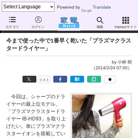
Powered by
Translate
家電製品ミニレビュー
カテゴリ
ログイン
検索
Impressサイト
今まで使った中で1番早く乾いた「プラズマクラス
タードライヤー」
by 小林 樹
（2014/2/24 07:00）
リスト
今回は、シャープのドラ
イヤーの最上位モデル、
「プラズマクラスタードラ
イヤー IB-HD93」を取り上
げたい。単にプラズマクラ
スターイオンを搭載してい