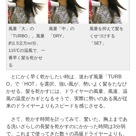
風量「大」の
風量「中」の
風量を抑えて髪を
「TURBO」。風量
「DRY」
くせづけする
約1.5立方m/分、
「SET」
115℃の温風で、一
番早く髪を乾かせ
る
とにかく早く乾かしたい時は、迷わず風量「TURB
O」で「HOT」を選択。強い風が、勢いよく髪をたなび
かせる。髪を乾かすには、ドライヤーの風量、風速、温
風の温度がカギとなるそうで、実際に勢いのある風が従
来のドライヤーよりもスピードを感じさせる。
さて、乾かす時間を計ってみて、驚いた。胸上まであ
る洗いざらしの長髪を乾かすのにかかった時間は3分弱
で、これまで使ってきた数々の高級ドライヤーよりも、