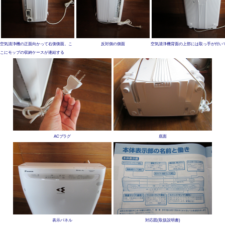
空気清浄機の正面向かって右側側面。こ
反対側の側面
空気清浄機背面の上部には取っ手が付い
こにモップの収納ケースが連結する
ACプラグ
底面
表示パネル
対応図(取扱説明書)