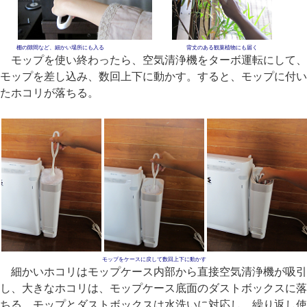
棚の隙間など、細かい場所にも入る
背丈のある観葉植物にも届く
モップを使い終わったら、空気清浄機をターボ運転にして、
モップを差し込み、数回上下に動かす。すると、モップに付い
たホコリが落ちる。
モップをケースに戻して数回上下に動かす
細かいホコリはモップケース内部から直接空気清浄機が吸引
し、大きなホコリは、モップケース底面のダストボックスに落
ちる。モップとダストボックスは水洗いに対応し、繰り返し使