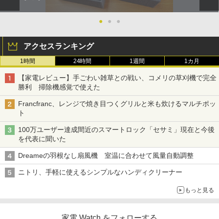
●
●
●
アクセスランキング
1時間
24時間
1週間
1カ月
【家電レビュー】手ごわい雑草との戦い、コメリの草刈機で完全
勝利 掃除機感覚で使えた
Francfranc、レンジで焼き目つくグリルと米も炊けるマルチポッ
ト
100万ユーザー達成間近のスマートロック「セサミ」現在と今後
を代表に聞いた
Dreameの羽根なし扇風機 室温に合わせて風量自動調整
ニトリ、手軽に使えるシンプルなハンディクリーナー
もっと見る
家電 Watch をフォローする