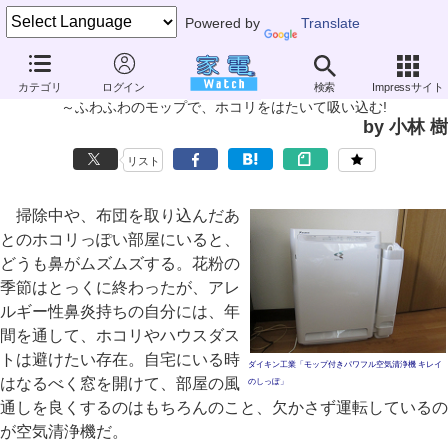
Powered by
Translate
家電製品ミニレビュー
カテゴリ
ログイン
検索
Impressサイト
ダイキン工業「モップ付きパワフル空気清浄機 キレイのしっぽ」
～ふわふわのモップで、ホコリをはたいて吸い込む!
by 小林 樹
リスト
掃除中や、布団を取り込んだあ
とのホコリっぽい部屋にいると、
どうも鼻がムズムズする。花粉の
季節はとっくに終わったが、アレ
ルギー性鼻炎持ちの自分には、年
間を通して、ホコリやハウスダス
トは避けたい存在。自宅にいる時
ダイキン工業「モップ付きパワフル空気清浄機 キレイ
はなるべく窓を開けて、部屋の風
のしっぽ」
通しを良くするのはもちろんのこと、欠かさず運転しているの
が空気清浄機だ。