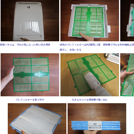
前面パネルは、汚れが気になった時に拭き掃除
緑色のプレフィルターは約2週間に1度、掃除機で汚れを
対向極板は浸
吸引し、水洗いする
プレフィルターを取り外す
大きなホコリを掃除機で吸い込む