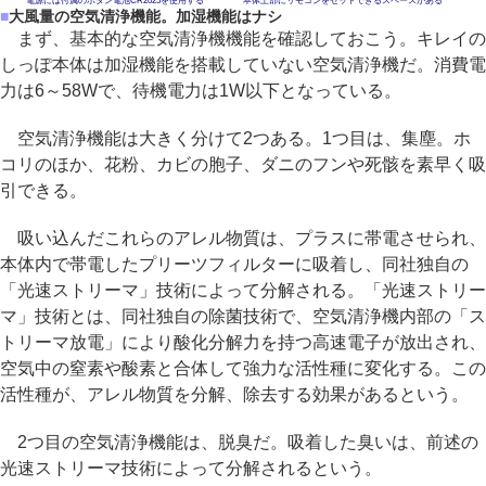
電源には付属のボタン電池CR2025を使用する
本体上部にリモコンをセットできるスペースがある
■
大風量の空気清浄機能。加湿機能はナシ
まず、基本的な空気清浄機機能を確認しておこう。キレイの
しっぽ本体は加湿機能を搭載していない空気清浄機だ。消費電
力は6～58Wで、待機電力は1W以下となっている。
空気清浄機能は大きく分けて2つある。1つ目は、集塵。ホ
コリのほか、花粉、カビの胞子、ダニのフンや死骸を素早く吸
引できる。
吸い込んだこれらのアレル物質は、プラスに帯電させられ、
本体内で帯電したプリーツフィルターに吸着し、同社独自の
「光速ストリーマ」技術によって分解される。「光速ストリー
マ」技術とは、同社独自の除菌技術で、空気清浄機内部の「ス
トリーマ放電」により酸化分解力を持つ高速電子が放出され、
空気中の窒素や酸素と合体して強力な活性種に変化する。この
活性種が、アレル物質を分解、除去する効果があるという。
2つ目の空気清浄機能は、脱臭だ。吸着した臭いは、前述の
光速ストリーマ技術によって分解されるという。