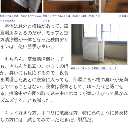
前面パネルを開け、光速ストリーマユニ
光速ストリーマユニットは、約3カ月に1度、浸けおき洗
装置は
ットを引き出す
いする
本体は意外と横幅があって、設
置場所をとるのだが、モップと空
気清浄機が一体となった独自デザ
インは、使い勝手が良い。
もちろん、空気清浄機として
も、きちんと役立つ。ホコリのほ
寝室として使っている和室に設置したところ
か、臭いにも反応するので、夜食
を調理したあとに寝室に入っても、部屋に食べ物の臭いが充満
していることはない。寝室は寝室として、ゆったりと過ごせ
る。掃除中や布団の取り込み中にホコリが舞い上がって鼻がム
ズムズすることも減った。
キレイ好きな方、ホコリに敏感な方、特に私のように鼻炎持
ちの方には、試してみていただきたい製品だ。