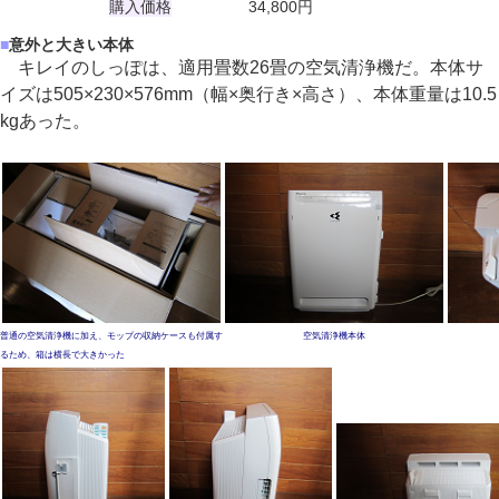
購入価格
34,800円
■
意外と大きい本体
キレイのしっぽは、適用畳数26畳の空気清浄機だ。本体サ
イズは505×230×576mm（幅×奥行き×高さ）、本体重量は10.5
kgあった。
普通の空気清浄機に加え、モップの収納ケースも付属す
空気清浄機本体
るため、箱は横長で大きかった