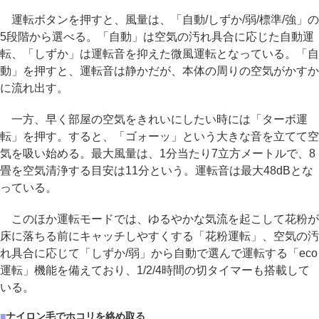
運転ボタンを押すと、風量は、「自動/しずか/弱/標準/強」の
5段階から選べる。「自動」は空気の汚れ具合に応じた自動運
転、「しずか」は運転音を抑えた微風運転となっている。「自
動」を押すと、運転音は静かだが、本体の周りの空気がかすか
に流れ出す。
一方、早く部屋の空気をきれいにしたい時には「ターボ運
転」を押す。すると、「ゴォーッ」という大きな音を立てて空
気を吸い始める。最大風量は、1分当たり7立方メートルで、8
畳を空気清浄する目安は11分という。運転音は最大48dBとな
っている。
このほか運転モードでは、ゆるやかな気流を起こして花粉が
床に落ちる前にキャッチしやすくする「花粉運転」、空気の汚
れ具合に応じて「しずか/弱」から自動で選んで運転する「eco
運転」機能を備えており、1/2/4時間の切タイマーも搭載して
いる。
■
ナイロン毛でホコリを絡め取る