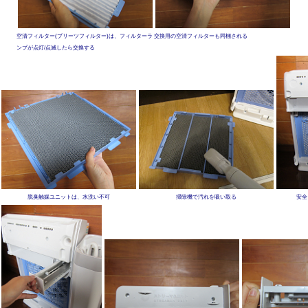
空清フィルター(プリーツフィルター)は、フィルターラ
交換用の空清フィルターも同梱される
ンプが点灯/点滅したら交換する
脱臭触媒ユニットは、水洗い不可
掃除機で汚れを吸い取る
安全