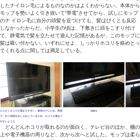
したナイロン毛によるものなのかはよくわからない。本体から
モップを勢いよく引き抜いて“帯電”させてから、試しにモップ
のナ イロン毛に自分の頭髪を近づけても、髪はびくとも反応
しなかったからだ。小学生の頃は、下敷きに頭をこすり付け
て、静電気で髪を立たせて遊んだ記憶があるが、このモップに
髪は吸い付かない。いずれにせよ、しっかりホコリを絡めとっ
てくれる点に関しては満足している。
とにかくホコリの溜まりやすい、寝室のテレビ台。和室
before
で、日々布団を出し入れしているため、ホコリが溜まり
やすいようだ
どんどんホコリが取れるのが面白く、テレビ台のほか、棚の
上や電子機器の周りなど、次から次へと試した。モップは柔ら