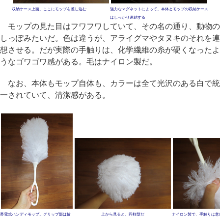
収納ケース上面。ここにモップを差し込む
強力なマグネットによって、本体とモップの収納ケース
はしっかり連結する
モップの見た目はフワフワしていて、その名の通り、動物の
しっぽみたいだ。色は違うが、アライグマやタヌキのそれを連
想させる。だが実際の手触りは、化学繊維の糸が硬くなったよ
うなゴワゴワ感がある。毛はナイロン製だ。
なお、本体もモップ自体も、カラーは全て光沢のある白で統
一されていて、清潔感がある。
帯電式ハンディモップ。グリップ部は輪
上から見ると、円柱型だ
ナイロン製で、手触りは意