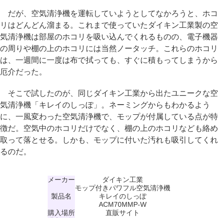
だが、空気清浄機を運転していようとしてなかろうと、ホコ
リはどんどん溜まる。これまで使っていたダイキン工業製の空
気清浄機は部屋のホコリを吸い込んでくれるものの、電子機器
の周りや棚の上のホコリには当然ノータッチ。これらのホコリ
は、一週間に一度は布で拭っても、すぐに積もってしまうから
厄介だった。
そこで試したのが、同じダイキン工業から出たユニークな空
気清浄機「キレイのしっぽ」。ネーミングからもわかるよう
に、一風変わった空気清浄機で、モップが付属している点が特
徴だ。空気中のホコリだけでなく、棚の上のホコリなども絡め
取って落とせる。しかも、モップに付いた汚れも吸引してくれ
るのだ。
メーカー
ダイキン工業
モップ付きパワフル空気清浄機
製品名
キレイのしっぽ
ACM70MMP-W
購入場所
直販サイト