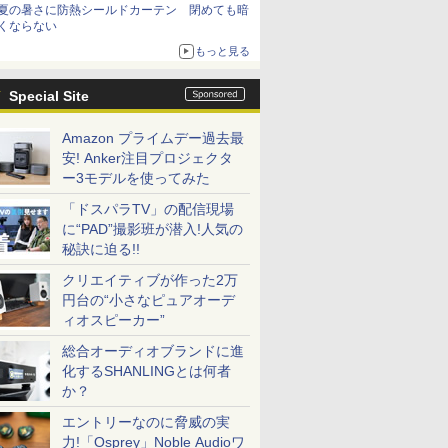
夏の暑さに防熱シールドカーテン 閉めても暗
くならない
もっと見る
Special Site
Amazon プライムデー過去最
安! Anker注目プロジェクタ
ー3モデルを使ってみた
「ドスパラTV」の配信現場
に“PAD”撮影班が潜入!人気の
秘訣に迫る!!
クリエイティブが作った2万
円台の“小さなピュアオーデ
ィオスピーカー”
総合オーディオブランドに進
化するSHANLINGとは何者
か？
エントリーなのに脅威の実
力!「Osprey」Noble Audioワ