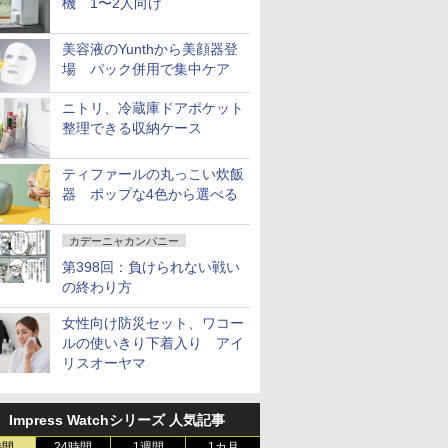
機 1〜2人向け
美容液のYunthから美顔器登
場 パック併用で集中ケア
ニトリ、冷蔵庫ドアポケット
整理できる収納ケース
ティファールの丸っこい炊飯
器 ポップな4色から選べる
カデーニャカンパニー
第398回：負けられない戦い
の終わり方
女性向け防災セット、ワコー
ルの使いきり下着入り アイ
リスオーヤマ
Impress Watchシリーズ 人気記事
時間
24時間
1週間
1カ月