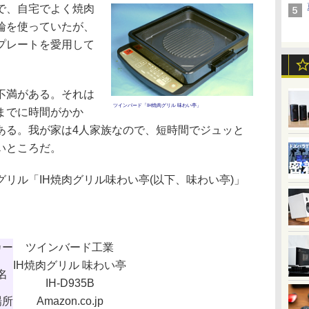
で、自宅でよく焼肉
輪を使っていたが、
プレートを愛用して
不満がある。それは
ツインバード「IH焼肉グリル 味わい亭」
までに時間がかか
ある。我が家は4人家族なので、短時間でジュッと
いところだ。
リル「IH焼肉グリル味わい亭(以下、味わい亭)」
カー
ツインバード工業
IH焼肉グリル 味わい亭
名
IH-D935B
場所
Amazon.co.jp