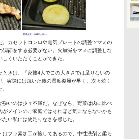
野菜を置ける場所が狭い
。カセットコンロや電気プレートの調整ツマミの
の調節をする必要がない。火加減をマメに調整しな
いしくいただくことができた。
ときは、「家族4人でこの大きさでは足りないの
たが、実際には焼いた後の温度復帰が早く、次々焼く
た。
狭いのは少々不満だ。なぜなら、野菜は肉に比べ
肉がメインのご家庭ではそれほど気にならないかも
べたい私には物足りなさを感じた。
はフッ素加工が施してあるので、中性洗剤と柔ら