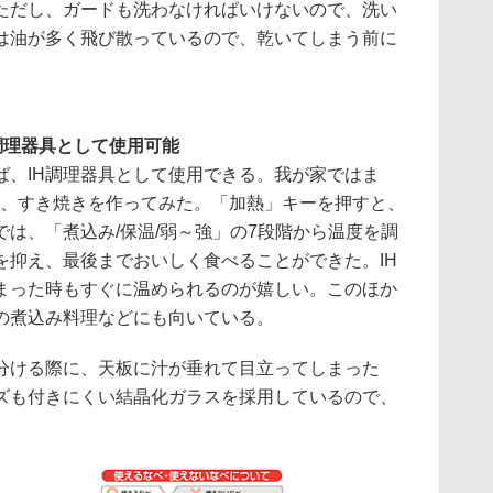
ただし、ガードも洗わなければいけないので、洗い
は油が多く飛び散っているので、乾いてしまう前に
調理器具として使用可能
、IH調理器具として使用できる。我が家ではま
して、すき焼きを作ってみた。「加熱」キーを押すと、
は、「煮込み/保温/弱～強」の7段階から温度を調
を抑え、最後までおいしく食べることができた。IH
まった時もすぐに温められるのが嬉しい。このほか
の煮込み料理などにも向いている。
ける際に、天板に汁が垂れて目立ってしまった
ズも付きにくい結晶化ガラスを採用しているので、
。