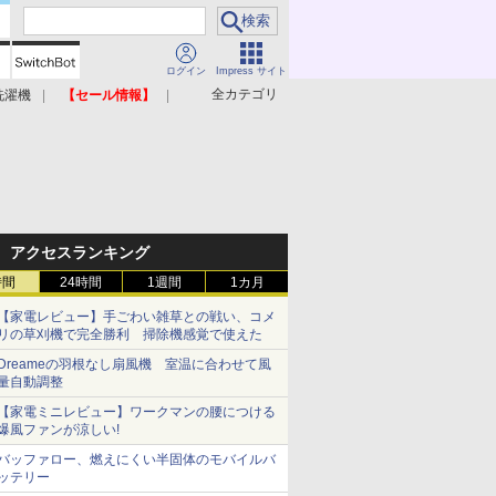
ログイン
Impress サイト
全カテゴリ
洗濯機
【セール情報】
照明器具
美容家電
アクセスランキング
時間
24時間
1週間
1カ月
【家電レビュー】手ごわい雑草との戦い、コメ
リの草刈機で完全勝利 掃除機感覚で使えた
Dreameの羽根なし扇風機 室温に合わせて風
量自動調整
【家電ミニレビュー】ワークマンの腰につける
爆風ファンが涼しい!
バッファロー、燃えにくい半固体のモバイルバ
ッテリー