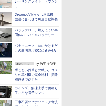
シーリングライト、ドウシシ
ャ
Dreameの羽根なし扇風機
室温に合わせて風量自動調整
バッファロー、燃えにくい半
固体のモバイルバッテリー
パナソニック、首にかけるだ
けの高周波治療器に新色4カ
ラー
by
徳王 美智子
家電レビュー
手ごわい雑草との戦い、コメ
リの草刈機で完全勝利 掃除
機感覚で使えた
カインズ、解凍上手で価格も
手ごろな電子レンジ
工事不要のパナソニック食洗