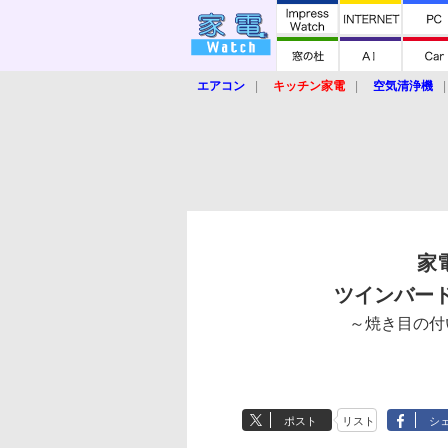
エアコン
キッチン家電
空気清浄機
炊飯器
ロボット掃除機
暖房器具
業界動向
【家電大賞2019】
【e-bi
家
ツインバード
～焼き目の付
ポスト
リスト
シ