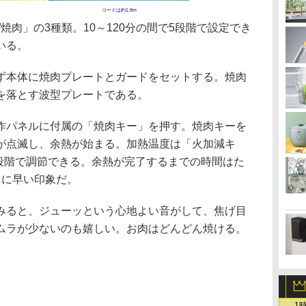
コードは約1.8m
焼肉」の3種類。10～120分の間で5段階で設定でき
いる。
本体に焼肉プレートとガードをセットする。焼肉
を落とす波型プレートである。
パネルに付属の「焼肉キー」を押す。焼肉キーを
が点滅し、余熱が始まる。加熱温度は「火加減キ
で5段階で調節できる。余熱が完了するまでの時間はた
常に早い印象だ。
ると、ジューッという心地よい音がして、焦げ目
ムラが少ないのも嬉しい。お肉はどんどん焼ける。
1