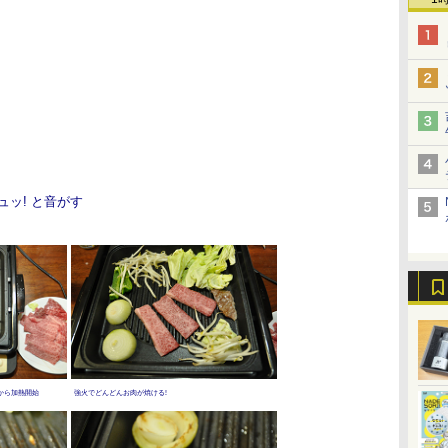
ッ! と音がす
から加熱開始
強火でどんどんお肉が焼ける!