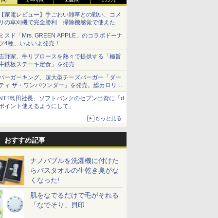
【家電レビュー】手ごわい雑草との戦い、コメ
リの草刈機で完全勝利 掃除機感覚で使えた
ミスド「Mrs. GREEN APPLE」のコラボドーナ
ツ4種、いよいよ発売！
吉野家、牛リブロースを熱々で提供する「極旨
牛鉄板ステーキ定食」を発売
バーガーキング、超大型チーズバーガー「ダー
ティ ザ・ワンパウンダー」を発売。総カロリー
約1656kcal、総重量約527g！
NTT島田社長、ソフトバンクのセブン出資に「d
ポイント使えるようにして」
もっと見る
おすすめ記事
ナノバブルを洗濯機に付けた
らバスタオルの生乾き臭がな
くなった!
肌をなでるだけで毛がそれる
「なでそり」貝印