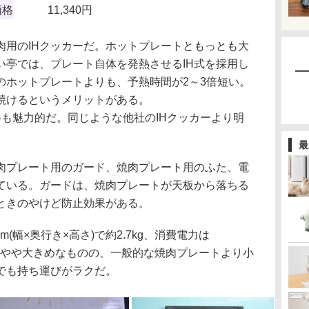
価格
11,340円
肉用のIHクッカーだ。ホットプレートともっとも大
い亭では、プレート自体を発熱させるIH式を採用し
のホットプレートよりも、予熱時間が2～3倍短い。
焼けるというメリットがある。
も魅力的だ。同じような他社のIHクッカーより明
最
プレート用のガード、焼肉プレート用のふた、電
ている。ガードは、焼肉プレートが天板から落ちる
ときのやけど防止効果がある。
m(幅×奥行き×高さ)で約2.7kg、消費電力は
り、やや大きめなものの、一般的な焼肉プレートより小
でも持ち運びがラクだ。