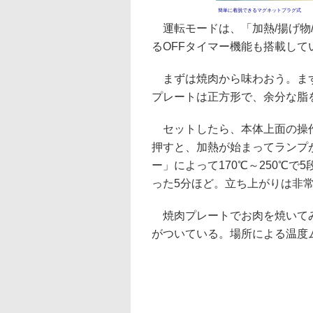
簡単に着脱できるマグネットプラグ式
運転モードは、「加熱/揚げ物/
るOFFタイマー機能も搭載して
まずは焼肉から味わおう。まず
プレートは正方形で、余分な脂
セットしたら、本体上面の操作
押すと、加熱が始まってランプ
ー」によって170℃～250℃
った5分ほど。立ち上がりは非
焼肉プレートでお肉を焼いてみ
がついている。場所による温度