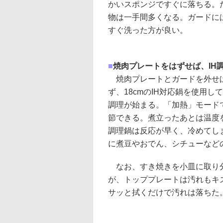
かいスポンジですぐに落ちる。
物は一手間多くなる。ガードに
すぐ洗った方が良い。
■
焼肉プレートをはずせば、IH
焼肉プレートとガードを外せば
ず、18cmのIH対応鍋を使用
調理が始まる。「加熱」モードで
節できる。煮立ったあとは温度
調理鍋は反応が早く、冷めてし
に煮豆やおでん、シチューなど
なお、すき焼きを小皿に取り分
が、トッププレートは汚れもキ
サッと拭くだけで汚れは落ちた