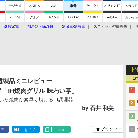
健康家電
加湿器・除湿機
冷蔵庫/冷凍庫
スティック型掃除機
扇風機
オーブン・電子レンジ
スマートハウス
掃除機
家事家電
ke大賞2019】
CES 2020
1
電製品ミニレビュー
「IH焼肉グリル 味わい亭」
いた焼肉が素早く焼けるIH調理器
by 石井 和美
ブックマーク
ェア
はてブ
note