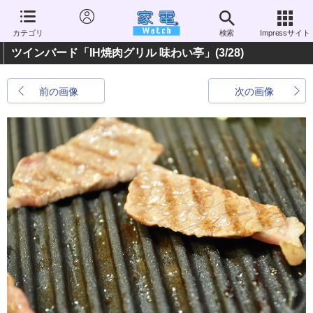
カテゴリ
検索
Impressサイト
ツインバード「IH焼肉グリル 味わい亭」
(3/28)
前の画像
次の画像