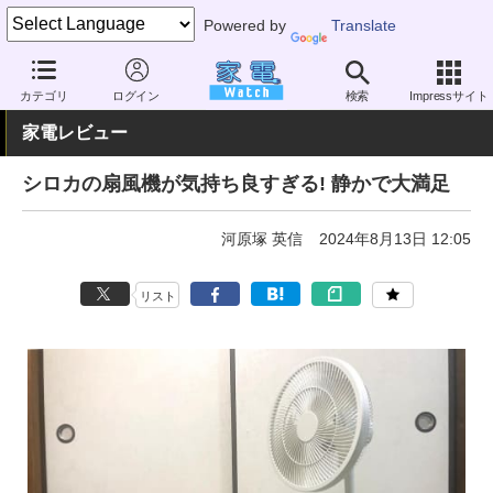
Powered by
Translate
家電 Watch
空調家電
扇風機
単機能
カテゴリ
ログイン
検索
Impressサイト
家電レビュー
シロカの扇風機が気持ち良すぎる! 静かで大満足
河原塚 英信
2024年8月13日 12:05
リスト