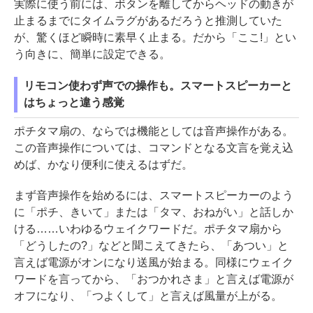
実際に使う前には、ボタンを離してからヘッドの動きが
止まるまでにタイムラグがあるだろうと推測していた
が、驚くほど瞬時に素早く止まる。だから「ここ!」とい
う向きに、簡単に設定できる。
リモコン使わず声での操作も。スマートスピーカーと
はちょっと違う感覚
ポチタマ扇の、ならでは機能としては音声操作がある。
この音声操作については、コマンドとなる文言を覚え込
めば、かなり便利に使えるはずだ。
まず音声操作を始めるには、スマートスピーカーのよう
に「ポチ、きいて」または「タマ、おねがい」と話しか
ける……いわゆるウェイクワードだ。ポチタマ扇から
「どうしたの?」などと聞こえてきたら、「あつい」と
言えば電源がオンになり送風が始まる。同様にウェイク
ワードを言ってから、「おつかれさま」と言えば電源が
オフになり、「つよくして」と言えば風量が上がる。