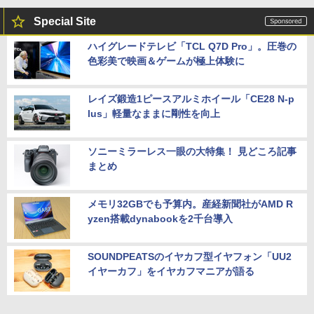
Special Site
ハイグレードテレビ「TCL Q7D Pro」。圧巻の
色彩美で映画＆ゲームが極上体験に
レイズ鍛造1ピースアルミホイール「CE28 N-p
lus」軽量なままに剛性を向上
ソニーミラーレス一眼の大特集！ 見どころ記事
まとめ
メモリ32GBでも予算内。産経新聞社がAMD R
yzen搭載dynabookを2千台導入
SOUNDPEATSのイヤカフ型イヤフォン「UU2
イヤーカフ」をイヤカフマニアが語る