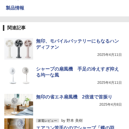
製品情報
関連記事
無印、モバイルバッテリーにもなるハン
ディファン
2025年4月11日
シャープの扇風機 手足の冷えすぎ抑え
る均一な風
2025年4月11日
無印の省エネ扇風機 2倍速で首振り
2025年4月8日
by
野本 美樹
家電レビュー
エアコン苦手なのでシャープ「蝶の羽