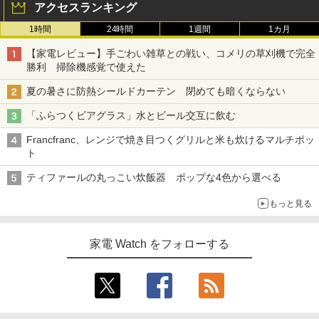
アクセスランキング
1時間
24時間
1週間
1カ月
【家電レビュー】手ごわい雑草との戦い、コメリの草刈機で完全
勝利 掃除機感覚で使えた
夏の暑さに防熱シールドカーテン 閉めても暗くならない
「ふらつくビアグラス」水とビール交互に飲む
Francfranc、レンジで焼き目つくグリルと米も炊けるマルチポッ
ト
ティファールの丸っこい炊飯器 ポップな4色から選べる
もっと見る
家電 Watch をフォローする