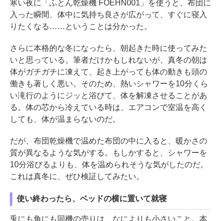
寒い夜に「ふとん乾燥機 FOEHN001」を使うと、布団に
入った瞬間、体中に気持ち良さが広がって、すぐに寝入
りたくなる……ということは分かった。
さらに本格的な冬になったら、朝起きた時に使ってみた
いと思っている。筆者だけかもしれないが、真冬の朝は
体がガチガチに凍えて、起き上がっても体の動きも頭の
働きも著しく悪い。そのため、熱いシャワーを10分くら
い滝行のようにジッと浴びて、体を解凍させることがあ
る。体の芯から冷えている時は、エアコンで室温を高く
しても、体が温まらないのだ。
だが、布団乾燥機で温めた布団の中に入ると、暖かさの
質が異なるような気がする。もしかすると、シャワーを
10分浴びるよりも、体を温められそうな気がしたのだ。
これは真冬に、ぜひ検証してみたい。
使い終わったら、ベッドの横に置いて就寝
兎にも角にも同機の売りは、なによりも小さいこと。本