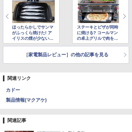
ほったらかしでサンマ
ステーキとピザが同時
がふっくら焼けた! ア
に焼ける? コールマン
イリスの煙が少ないロ
の卓上グリルで肉を焼
ースターがズボラに最
いてみた!
適
［家電製品レビュー］の他の記事を見る
関連リンク
カドー
製品情報(マクアケ)
関連記事