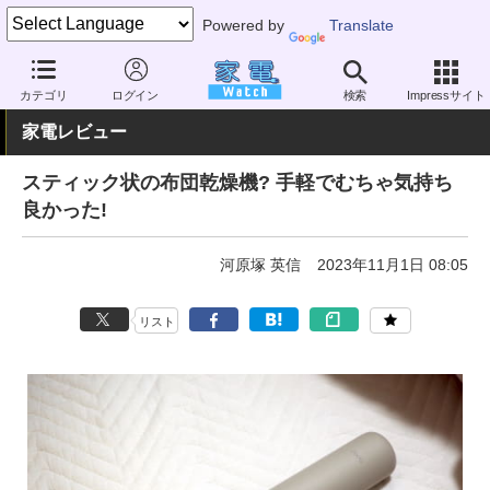
Powered by
Translate
家電 Watch
生活家電
家事家電
布団乾燥機
カテゴリ
ログイン
検索
Impressサイト
家電レビュー
スティック状の布団乾燥機? 手軽でむちゃ気持ち
良かった!
河原塚 英信
2023年11月1日 08:05
リスト