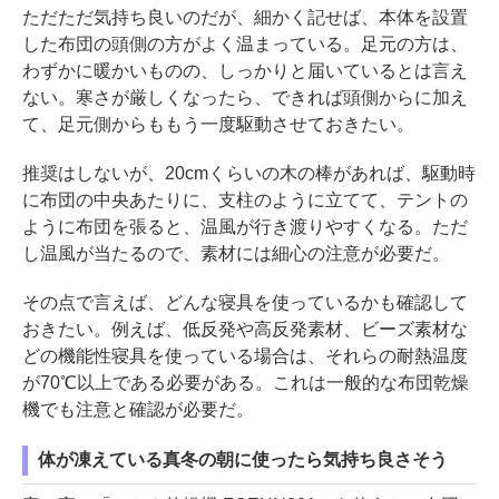
ただただ気持ち良いのだが、細かく記せば、本体を設置
した布団の頭側の方がよく温まっている。足元の方は、
わずかに暖かいものの、しっかりと届いているとは言え
ない。寒さが厳しくなったら、できれば頭側からに加え
て、足元側からももう一度駆動させておきたい。
推奨はしないが、20cmくらいの木の棒があれば、駆動時
に布団の中央あたりに、支柱のように立てて、テントの
ように布団を張ると、温風が行き渡りやすくなる。ただ
し温風が当たるので、素材には細心の注意が必要だ。
その点で言えば、どんな寝具を使っているかも確認して
おきたい。例えば、低反発や高反発素材、ビーズ素材な
どの機能性寝具を使っている場合は、それらの耐熱温度
が70℃以上である必要がある。これは一般的な布団乾燥
機でも注意と確認が必要だ。
体が凍えている真冬の朝に使ったら気持ち良さそう