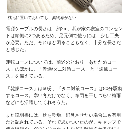
枕元に置いておいても、異物感がない
電源ケーブルの長さは、約2m。我が家の寝室のコンセン
トは頭側に2つあるため、足元側で使うには、少し工夫
が必要。ただ、それほど困ることもなく、十分な長さだ
と感じた。
運転コースについては、前述のとおり「あたためコー
ス」のほかに、「乾燥/ダニ対策コース」と「送風コー
ス」を備えている。
「乾燥コース」は60分、「ダニ対策コース」は80分駆動
するコース。寒い冬だけでなく、布団を干しづらい梅雨
などにも活躍してくれそうだ。
また説明書には、枕を乾燥、消臭させたい場合にも有用
だと記されている。それで思いついたのが、キャンプで
使う寝袋や、ダウンジャケットなどを乾燥させるのにも