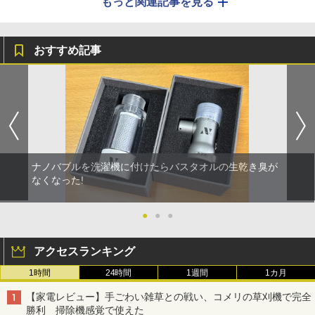
もっと関連記事を見る
おすすめ記事
ナノバブルを洗濯機に付けたらバスタオルの生乾き臭が
なくなった!
●
●
●
アクセスランキング
1時間
24時間
1週間
1カ月
【家電レビュー】手ごわい雑草との戦い、コメリの草刈機で完全
勝利 掃除機感覚で使えた