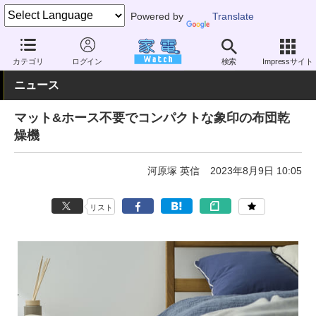
Powered by
Translate
家電 Watch
生活家電
家事家電
布団乾燥機
カテゴリ
ログイン
検索
Impressサイト
ニュース
マット&ホース不要でコンパクトな象印の布団乾
燥機
河原塚 英信
2023年8月9日 10:05
リスト