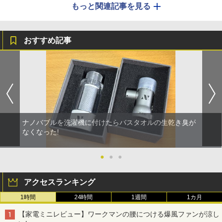
もっと関連記事を見る
おすすめ記事
ナノバブルを洗濯機に付けたらバスタオルの生乾き臭が
なくなった!
●
●
●
アクセスランキング
1時間
24時間
1週間
1カ月
【家電ミニレビュー】ワークマンの腰につける爆風ファンが涼し