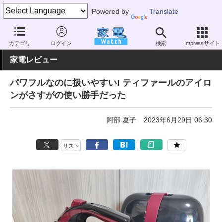
Powered by
Translate
家電 Watch
生活家電
家事家電
アイロン
カテゴリ
ログイン
検索
Impressサイト
家電レビュー
パワフルなのに扱いやすい! ティファールのアイロ
ンがさすがの使い勝手だった
阿部 夏子
2023年6月29日 06:30
リスト