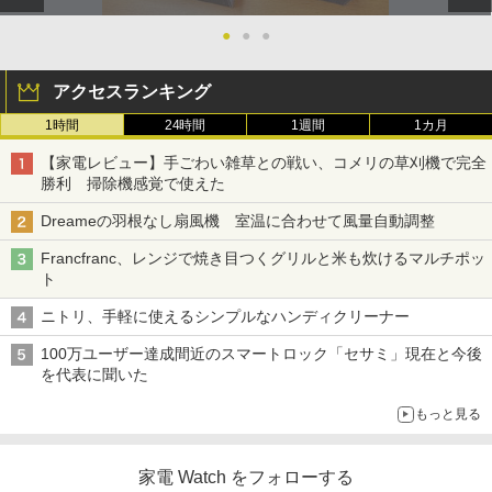
●
●
●
アクセスランキング
1時間
24時間
1週間
1カ月
【家電レビュー】手ごわい雑草との戦い、コメリの草刈機で完全
勝利 掃除機感覚で使えた
Dreameの羽根なし扇風機 室温に合わせて風量自動調整
Francfranc、レンジで焼き目つくグリルと米も炊けるマルチポッ
ト
ニトリ、手軽に使えるシンプルなハンディクリーナー
100万ユーザー達成間近のスマートロック「セサミ」現在と今後
を代表に聞いた
もっと見る
家電 Watch をフォローする