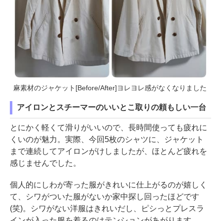
麻素材のジャケット[Before/After]ヨレヨレ感がなくなりました
アイロンとスチーマーのいいとこ取りの頼もしい一台
とにかく軽くて滑りがいいので、長時間使っても疲れに
くいのが魅力。実際、今回5枚のシャツに、ジャケット
まで連続してアイロンがけしましたが、ほとんど疲れを
感じませんでした。
個人的にしわが寄った服がきれいに仕上がるのが嬉しく
て、シワがついた服がないか家中探し回ったほどです
(笑)。シワがない洋服はきれいだし、ピシっとプレスラ
インが入った服を着るのはテンションがあがります。