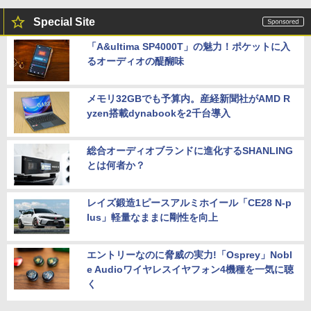
Special Site
「A&ultima SP4000T」の魅力！ポケットに入
るオーディオの醍醐味
メモリ32GBでも予算内。産経新聞社がAMD R
yzen搭載dynabookを2千台導入
総合オーディオブランドに進化するSHANLING
とは何者か？
レイズ鍛造1ピースアルミホイール「CE28 N-p
lus」軽量なままに剛性を向上
エントリーなのに脅威の実力!「Osprey」Nobl
e Audioワイヤレスイヤフォン4機種を一気に聴
く