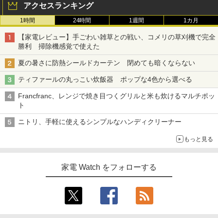
アクセスランキング
1時間
24時間
1週間
1カ月
【家電レビュー】手ごわい雑草との戦い、コメリの草刈機で完全
勝利 掃除機感覚で使えた
夏の暑さに防熱シールドカーテン 閉めても暗くならない
ティファールの丸っこい炊飯器 ポップな4色から選べる
Francfranc、レンジで焼き目つくグリルと米も炊けるマルチポッ
ト
ニトリ、手軽に使えるシンプルなハンディクリーナー
もっと見る
家電 Watch をフォローする