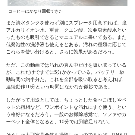
コーヒーはかなり回収できた
また清水タンクを使わず別にスプレーを用意すれば、強
アルカリイオン水、重曹、クエン酸、次亜塩素酸水とい
ったものも吸引できるとマニュアルに書いてある。また
低発泡性の洗浄液も使えるとある。汚れの種類に応じて
これらを使い分けると、さらに効果があるだろう。
ただ、この動画では汚れの真ん中だけを吸い取っている
が、これだけですでに5分かかっている。バッテリー駆
動時間の約半分だ。これを全部を吸い取ると考えれば、
連続動作10分という時間はなかなか微妙である。
したがって用途としては、ちょっとした食べこぼしやペ
ットの粗相など、ワンポイントな汚れにすぐ使う、とい
う格好になるだろう。一般のお掃除感覚で、ソファやカ
ーペット全体となると、10分では到底足りない。
そうした大型家具全体を掃除したいのであれば、RNS-P