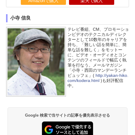
Amazonで購入
楽天で購入
小寺 信良
テレビ番組、CM、プロモーショ
ンビデオのテクニカルディレク
ターとして10数年のキャリアを
持ち、「難しい話を簡単に、簡
単な話を難しく」をモットー
に、ビデオ・オーディオとコン
テンツのフィールドで幅広く執
筆を行なう。メールマガジン
「小寺・西田のマンデーランチ
ビュッフェ」(
http://yakan-hiko.
com/kodera.html
)も好評配信
中。
Google 検索で当サイトの記事を優先表示させる