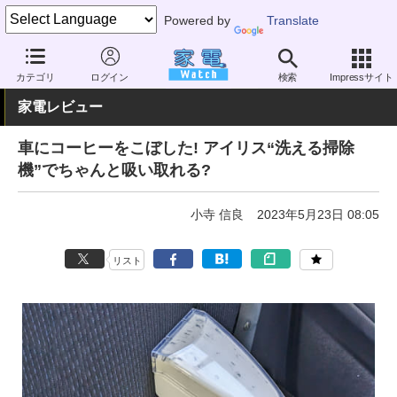
Powered by
Translate
家電 Watch
生活家電
掃除機
その他
カテゴリ
ログイン
検索
Impressサイト
家電レビュー
車にコーヒーをこぼした! アイリス“洗える掃除
機”でちゃんと吸い取れる?
小寺 信良
2023年5月23日 08:05
リスト