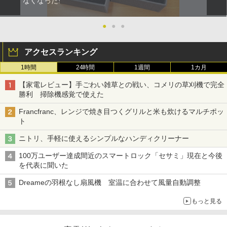
なくなった!
●
●
●
アクセスランキング
1時間
24時間
1週間
1カ月
【家電レビュー】手ごわい雑草との戦い、コメリの草刈機で完全
勝利 掃除機感覚で使えた
Francfranc、レンジで焼き目つくグリルと米も炊けるマルチポッ
ト
ニトリ、手軽に使えるシンプルなハンディクリーナー
100万ユーザー達成間近のスマートロック「セサミ」現在と今後
を代表に聞いた
Dreameの羽根なし扇風機 室温に合わせて風量自動調整
もっと見る