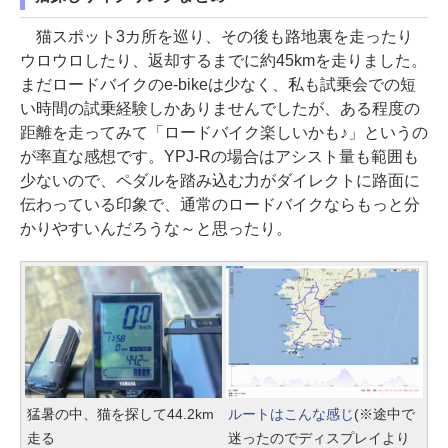
猫スポット3カ所を巡り、その後も路地裏を走ったり
ウロウロしたり、返却するまでに約45kmを走りました。
まだロードバイクのe-bikeは少なく、私も試乗会での短
い時間の試乗経験しかありませんでしたが、ある程度の
距離を走ってみて「ロードバイク楽しいかも♪」というの
が率直な感想です。YPJ-Rの場合はアシスト量も範囲も
少ないので、ペダルを踏み込む力がダイレクトに路面に
伝わっている印象で、通常のロードバイクならもっと分
かりやすいんだろうな～と思ったり。
猛暑の中、猫を探して44.2km
ルートはこんな感じ
(※途中で
走る
迷ったのでディスプレイより