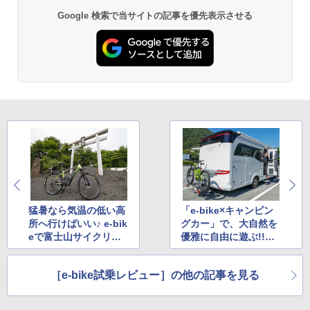
Google 検索で当サイトの記事を優先表示させる
猛暑なら気温の低い高
「e-bike×キャンピン
所へ行けばいい♪ e-bik
グカー」で、大自然を
eで富士山サイクリン
優雅に自由に遊ぶ!!
グ＆周辺観光へ
【前編】
［e-bike試乗レビュー］の他の記事を見る