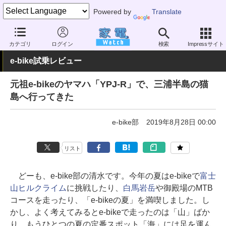
Powered by
Translate
家電 Watch
その他・家電
アウトドア
電動自転車
カテゴリ
ログイン
検索
Impressサイト
e-bike試乗レビュー
元祖e-bikeのヤマハ「YPJ-R」で、三浦半島の猫
島へ行ってきた
e-bike部
2019年8月28日 00:00
リスト
どーも、e-bike部の清水です。今年の夏はe-bikeで
富士
山ヒルクライム
に挑戦したり、
白馬岩岳
や御殿場のMTB
コースを走ったり、「e-bikeの夏」を満喫しました。し
かし、よく考えてみるとe-bikeで走ったのは「山」ばか
り。もうひとつの夏の定番スポット「海」には足を運ん