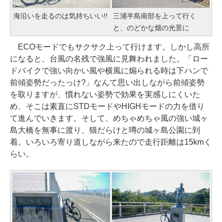
海沿いを走るのは気持ちいい!!
三浦半島南部を上って行く
と、のどかな畑の光景に
ECOモードでもサクサク上って行けます。しかし高所
になると、台風の名残で強風に見舞われました。「ロー
ドバイクで強い向かい風や横風に煽られる時は下ハンで
前傾姿勢だったっけ?」なんて思い出しながら前傾姿勢
を取りますが、慣れない姿勢で効果を実感しにくいた
め、そこは素直にSTDモードやHIGHモードの力を借り
て進んでいきます。そして、めちゃめちゃ風の強い城ヶ
島大橋を無事に渡り、猫だらけと噂の城ヶ島公園に到
着。いろいろ寄り道しながら来たので走行距離は15kmく
らい。