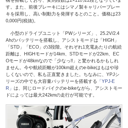
構を搭載しており、変則段数は2×11の22段となっていま
す。また、前後ブレーキにはシマノ製キャリパーブレー
キを採用し、高い制動力を発揮するとのこと。価格は23
0,000円(税抜)。
小型のドライブユニット「PWシリーズ」、25.2V/2.4
Ahのバッテリーを搭載し、アシストモードは「HIGH」
「STD」「ECO」の3段階。それぞれ1充電あたりの航続
距離は、HIGHモードが14km、STDモードが22km、EC
Oモードが48kmなので「少なっ!!」と驚かれるかもしれ
ません。今や航続距離が100km超えのe-bikeはもはや珍
しくないので、私も正直驚きました。ちなみに、YPJシ
リーズの中でも大容量バッテリーを搭載する
「YPJ-E
R」
は、同じロードバイクのe-bikeながら、アシストモー
ドによっては最大242kmの走行が可能です。