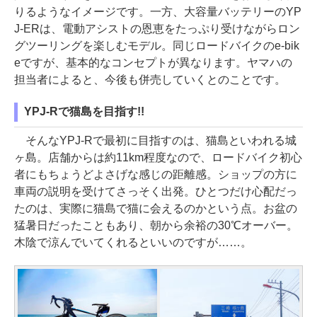
りるようなイメージです。一方、大容量バッテリーのYP
J-ERは、電動アシストの恩恵をたっぷり受けながらロン
グツーリングを楽しむモデル。同じロードバイクのe-bik
eですが、基本的なコンセプトが異なります。ヤマハの
担当者によると、今後も併売していくとのことです。
YPJ-Rで猫島を目指す!!
そんなYPJ-Rで最初に目指すのは、猫島といわれる城
ヶ島。店舗からは約11km程度なので、ロードバイク初心
者にもちょうどよさげな感じの距離感。ショップの方に
車両の説明を受けてさっそく出発。ひとつだけ心配だっ
たのは、実際に猫島で猫に会えるのかという点。お盆の
猛暑日だったこともあり、朝から余裕の30℃オーバー。
木陰で涼んでいてくれるといいのですが……。