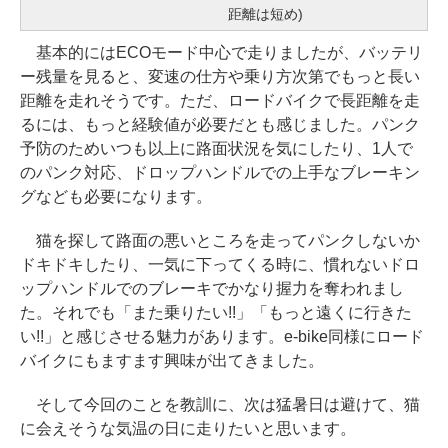
距離は短め)
基本的にはECOモード中心で走りましたが、バッテリ
ー残量を見ると、変速の仕方や乗り方次第でもっと長い
距離を走れそうです。ただ、ロードバイクで長距離を走
るには、もっと経験値が必要だとも感じました。パンク
予防のためいつも以上に路面状況を気にしたり、1人で
のパンク対応、ドロップハンドルでの上手なブレーキン
グなども必要になります。
猫を探して路面の悪いところを走ってパンクしないか
ドキドキしたり、一気に下ってくる時に、慣れないドロ
ップハンドルでのブレーキでかなり握力を奪われまし
た。それでも「また乗りたい!!」「もっと遠くに行きた
い!!」と感じさせる魅力があります。e-bike同様にロード
バイクにもますます興味が出てきました。
そして今回のことを教訓に、次は猛暑日は避けて、猫
に会えそうな気温の日に走りたいと思います。