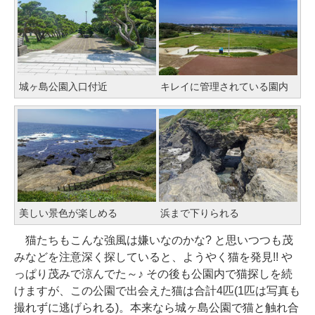
城ヶ島公園入口付近
キレイに管理されている園内
美しい景色が楽しめる
浜まで下りられる
猫たちもこんな強風は嫌いなのかな? と思いつつも茂
みなどを注意深く探していると、ようやく猫を発見!! や
っぱり茂みで涼んでた～♪ その後も公園内で猫探しを続
けますが、この公園で出会えた猫は合計4匹(1匹は写真も
撮れずに逃げられる)。本来なら城ヶ島公園で猫と触れ合