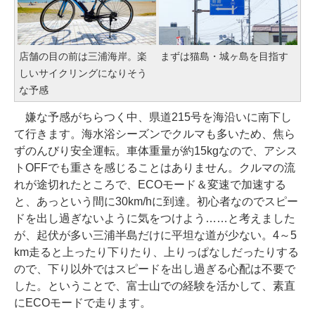
店舗の目の前は三浦海岸。楽
まずは猫島・城ヶ島を目指す
しいサイクリングになりそう
な予感
嫌な予感がちらつく中、県道215号を海沿いに南下し
て行きます。海水浴シーズンでクルマも多いため、焦ら
ずのんびり安全運転。車体重量が約15kgなので、アシス
トOFFでも重さを感じることはありません。クルマの流
れが途切れたところで、ECOモード＆変速で加速する
と、あっという間に30km/hに到達。初心者なのでスピー
ドを出し過ぎないように気をつけよう……と考えました
が、起伏が多い三浦半島だけに平坦な道が少ない。4～5
km走ると上ったり下りたり、上りっぱなしだったりする
ので、下り以外ではスピードを出し過ぎる心配は不要で
した。ということで、富士山での経験を活かして、素直
にECOモードで走ります。