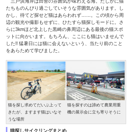
三戸浜海岸は田舎の雰囲気が味わえる海。たしかに猫
たちものんびり過ごしていそうな雰囲気があります。し
かし、待てど探せど猫はあらわれず……。この頃から周
辺の観光や撮影もせずに、ひたすら猫探しモードに。さ
らに3kmほど北上した黒崎の鼻周辺にある最後の猫スポ
ットに向かいます。もちろん、ここにも猫はいませんで
した!! 猛暑日には猫に会えないという、当たり前のこと
をあらためて学びました。
猫を探し求めてだいぶ上って
猫を探すのは諦めて農業用重
きたが、ますます猫はいなそ
機の展示会に立ち寄りそうに
うな場所
猫探しサイクリングまとめ