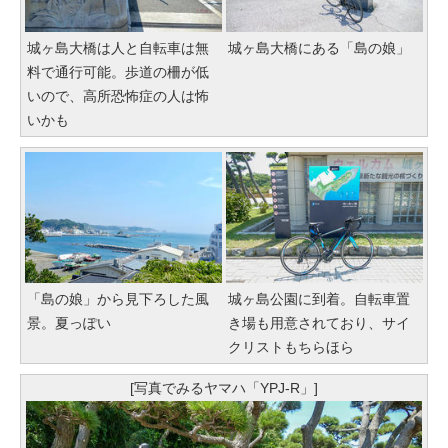
城ヶ島大橋は人と自転車は無
城ヶ島大橋にある「島の娘」
料で通行可能。歩道の柵が低
いので、高所恐怖症の人は怖
いかも
「島の娘」から見下ろした風
城ヶ島公園に到着。自転車置
景。夏っぽい
き場も用意されており、サイ
クリストもちらほら
[写真でみるヤマハ「YPJ-R」]